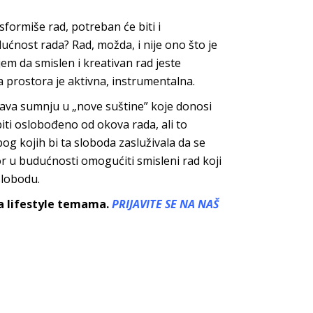
sformiše rad, potreban će biti i
dućnost rada? Rad, možda, i nije ono što je
jem da smislen i kreativan rad jeste
 prostora je aktivna, instr
umentalna.
žava sumnju u „nove suštine” koje donosi
ti oslobođeno od okova rada, ali to
bog kojih bi ta sloboda zasluživala da se
or u budućnosti omogućiti smisleni rad koji
slobodu.
sa lifestyle temama.
PRIJAVITE SE NA NAŠ