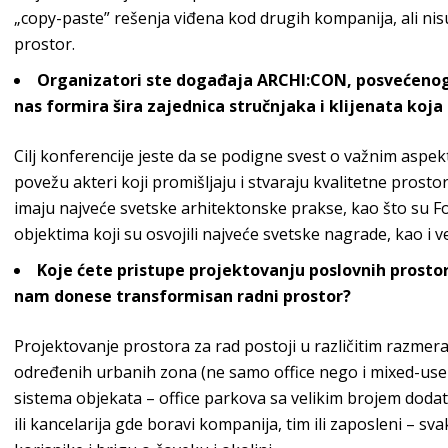
„copy-paste” rešenja viđena kod drugih kompanija, ali nisu s
prostor.
Organizatori ste događaja ARCHI:CON, posvećenog u
nas formira šira zajednica stručnjaka i klijenata koj
Cilj konferencije jeste da se podigne svest o važnim aspe
povežu akteri koji promišljaju i stvaraju kvalitetne prosto
imaju najveće svetske arhitektonske prakse, kao što su
F
objektima koji su osvojili najveće svetske nagrade, kao i ve
Koje ćete pristupe projektovanju poslovnih prostor
nam donese transformisan radn
i prostor
?
Projektovanje prostora za rad postoji u različitim razmera
određenih urbanih zona (ne samo
office
nego i
mixed-use
sistema objekata –
office
parkova sa velikim brojem dodat
ili kancelarija gde boravi kompanija, tim ili zaposleni – 