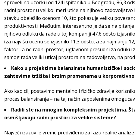
sproveli na uzorku od 124 ispitanika u Beogradu, 86,3 ods
radni prostor u velikoj meri utiče na njihovo zadovoljstvo 
stavku obeležilo ocenom 10, što pokazuje veliku povezan
produktivnosti. Međutim, interesantno je da se na pitanje
njihovu odluku da rade u toj kompaniji 47,6 odsto izjasn
(za najvišu ocenu se izjasnilo 11,3 odsto, a za najmanju 12
faktori, a ne radni prostor, uglavnom presudni za oduku za
samog rada veliki uticaj prostora na zadovoljstvo, na prod
Kako u projektima balansirate humanističke i soc
zahtevima tržišta i brzim promenama u korporativ
no
Ako kao cilj postavimo mentalno i fizičko zdravlje korisnik
proces balansiranja – na taj način zaposlenima omoguća
Radili ste na mnogim kompleksnim projektima. Šta
osmišljavaju radni prostori za velik
e sisteme?
Najveći izazov je vreme predviđeno za fazu realne analiz