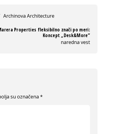
/
Archinova Architecture
arera Properties fleksibilno znači po meri:
Koncept „Desk&More”
naredna vest
olja su označena
*