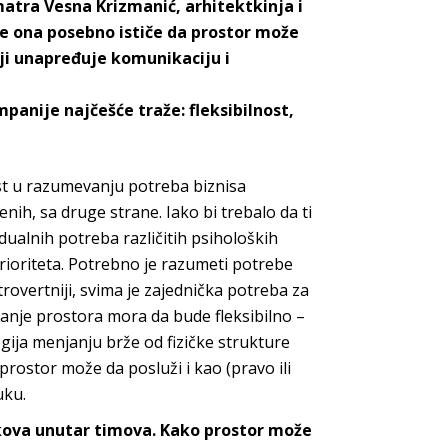
atra Vesna Krizmanić, arhitektkinja i
fe ona posebno ističe da prostor može
oji unapređuje komunikaciju i
anije najčešće traže: fleksibilnost,
st u razumevanju potreba biznisa
ih, sa druge strane. Iako bi trebalo da ti
ividualnih potreba različitih psiholoških
prioriteta. Potrebno je razumeti potrebe
ntrovertniji, svima je zajednička potreba za
anje prostora mora da bude fleksibilno –
gija menjanju brže od fizičke strukture
rostor može da posluži i kao (pravo ili
uku.
kova unutar timova. Kako prostor može