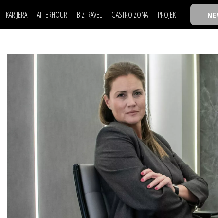
KARIJERA
AFTERHOUR
BIZTRAVEL
GASTRO ZONA
PROJEKTI
NE
POSAO
FILM I SCENA
NAJKOLEGA
LJUDI (HR)
KNJIGE
TASTY TALKS
POSAO
FILM I SCENA
NAJKOLEGA
JE
MOJ UGAO
AUTO SVET
30 ISPOD 30
LJUDI (HR)
KNJIGE
TASTY TALKS
USAVRŠAVANJE
STIL
BACK TO OFFIC
JE
MOJ UGAO
AUTO SVET
30 ISPOD 30
KNOW-HOW
WELLBEING
BIZBENDOVI
USAVRŠAVANJE
STIL
BACK TO OFFIC
BIZKOLEGIJUM
KNOW-HOW
WELLBEING
BIZBENDOVI
BMW BIZNIS LIG
BIZKOLEGIJUM
BIZLIFE WEEK
BMW BIZNIS LIG
IZJAVA GODINE
BIZLIFE WEEK
IZJAVA GODINE