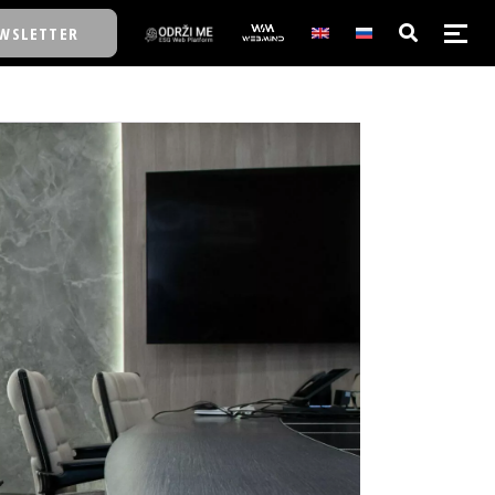
WSLETTER
E/SCHOOL
E/SCHOOL
A
A