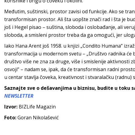
korisnike i brigu o čoveku
i okolini.
Međutim, suštinski, prostor zavisi od funkcije. Ako se tran
transformisan prostor. Ali šta uopšte znači rad i šta je bu
još i Hegel pisao – suština, sloboda i oslobađanje, ali veru
sloboda, a smisleni prostor treba da ga omogući, jer uloga
Iako Hana Arent još 1958. u knjizi „Condito Humana” izra
transformacija u modernom svetu – „Društvo radnika će bi
društvo više ne zna za druge, više i smislenije aktivnosti z
osvoji” – nadam se, ipak, da će transformisan radni prost
u centar stavlja čoveka, kreativnost i stvaralačku (radnu)
Saznajte sve o dešavanjima u biznisu, budite u toku 
NEWSLETTER
Izvor:
BIZLife Magazin
Foto:
Goran Nikolašević