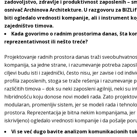
zadovoljstvo
, zdravlje i produktivnost zaposlenih –
sm
osnivač
Archinova Architekture
. U razgovoru za BIZLi
biti ogledalo vrednosti kompanije, ali i instrument k
zajedništ
vo timova.
Kada govorimo o radnim prostorima danas, šta komp
reprezentativnost ili ne
što treće?
Projektovanje radnih prostora danas traži sveobuhvatno
kompanija, sa jedne strane, i razumevanje potreba zaposlen
ciljevi budu isti i zajednički, često nisu, jer zavise i od ind
profila zaposlenih, stoga se traže rešenja i razumevanje 
različitih timova – dok su neki zaposleni agilniji, neki su i
hibridnošću koju donose novi modeli rada. Zato projektov
modularan, promenljiv sistem, jer se modeli rada i tehnolo
prostora. Reprezentacija je bitna nekim kompanijama, jer p
iskrivljeno) ogledalo vrednosti kompanije i da pošal
je por
Vi se već dugo bavite analizom komunikacionih to