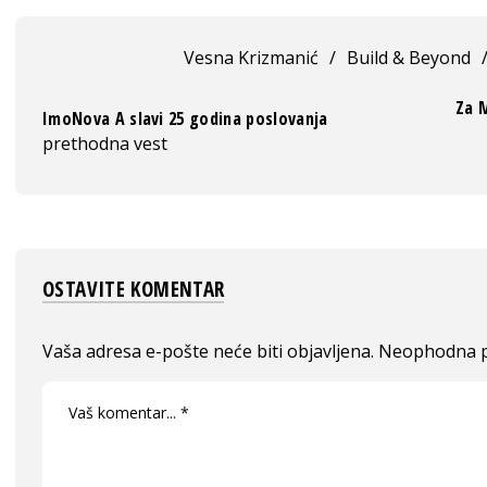
Vesna Krizmanić
/
Build & Beyond
Za M
ImoNova A slavi 25 godina poslovanja
prethodna vest
OSTAVITE KOMENTAR
Vaša adresa e-pošte neće biti objavljena.
Neophodna p