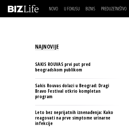
NOVO
U FOKUSU
BIZNIS
PREDUZETNIŠTVO
IZJAVA DANA
BIZNIS SCENA
VIDEO
REAL ESTATE
IZJAVA DANA
BIZNIS SCENA
BREND I KOMUNIKACI
VIDEO
REAL ESTATE
ESG & ENERGY
NAJNOVIJE
BREND I KOMUNIKACI
BANKE
ESG & ENERGY
OSIGURANJE
SAKIS ROUVAS prvi put pred
BANKE
beogradskom publikom
TECH I AI
OSIGURANJE
BIZNIS & SPORT
Sakis Rouvas dolazi u Beograd: Dragi
TECH I AI
Bravo Festival otkrio kompletan
PULS REGIONA
program
BIZNIS & SPORT
NOVO NA RAFU
PULS REGIONA
Leto bez neprijatnih iznenađenja: Kako
reagovati na prve simptome urinarne
NOVO NA RAFU
infekcije