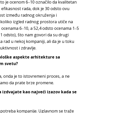
to je ocenom 6‒10 označilo da kvalitetan
i efikasnost rada, dok je 30 odsto ovu
ost između radnog okruženja i
 koliko izgled radnog prostora utiče na
ilo ocenama 6‒10, a 52,4 odsto ocenama 1‒5
,1 odsto), što nam govori da su drugi
 rad u nekoj kompaniji, ali da je u toku
uktivnost i
zdravlje.
iološke aspekte
arhitekture
sa
m svetu?
a, onda je to istovremeni proces, a ne
vamo da prate brz
e promene.
 izdvajate kao najveći izazov kada se
e potreba kompanije. Uglavnom se traže