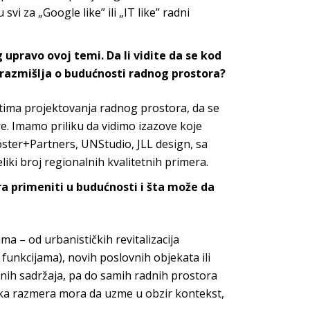
vi za „Google like” ili „IT like” radn
i
pravo ovoj temi. Da li vidite da se kod
a razmišlja o budućnosti radnog
prostora?
ktima projektovanja radnog prostora, da se
re. Imamo priliku da vidimo izazove koje
oster
+Partners
,
UNStudio
,
JLL design
, sa
liki broj regionalnih kvalitetni
h primera.
a primeniti u budućnosti i šta može da
ma – od urbanističkih revitalizacija
funkcijama), novih poslovnih objekata ili
nih sadržaja, pa do samih radnih prostora
svaka razmera mora da uzme u obzir kontekst,