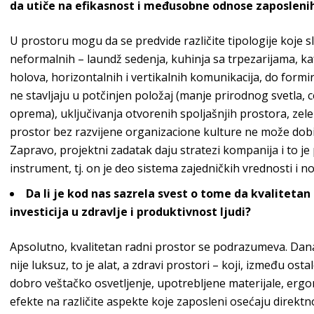
da utiče na efikasnost i međusobne odnose z
aposleni
U prostoru mogu da se predvide različite tipologije koje sl
neformalnih – laundž sedenja, kuhinja sa trpezarijama, ka
holova, horizontalnih i vertikalnih komunikacija, do form
ne stavljaju u potčinjen položaj (manje prirodnog svetla, c
oprema), uključivanja otvorenih spoljašnjih prostora, zel
prostor bez razvijene organizacione kulture ne može dob
Zapravo, projektni zadatak daju stratezi kompanija i to j
instrument, tj. on je deo sistema zajedničkih vrednosti i 
Da li je kod nas sazrela svest o tome da kvalitetan 
investicija u zdravlje i produktivn
ost ljudi?
Apsolutno, kvalitetan radni prostor se podrazumeva. Dana
nije luksuz, to je alat, a zdravi prostori – koji, između o
dobro veštačko osvetljenje, upotrebljene materijale, ergon
efekte na različite aspekte koje zaposleni osećaju direktno