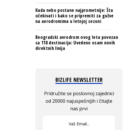
Kada nebo postane najprometnije: Šta
očekivati i kako se pripremiti za gužve
na aerodromima u letnjoj sezoni
Beogradski aerodrom ovog leta povezan
sa 118 destinacija: Uvedeno osam novih
direktnih linija
BIZLIFE NEWSLETTER
Pridružite se poslovnoj zajednici
od 20000 najuspešnijih i čitajte
nas prvi