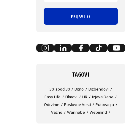
PRIJAVI SE
TAGOVI
30 Ispod 30
Bitno
Bizbendovi
Easy Life
Filmovi
HR
Izjava Dana
Odrzime
Poslovne Vesti
Putovanja
Važno
Wannabe
Webmind