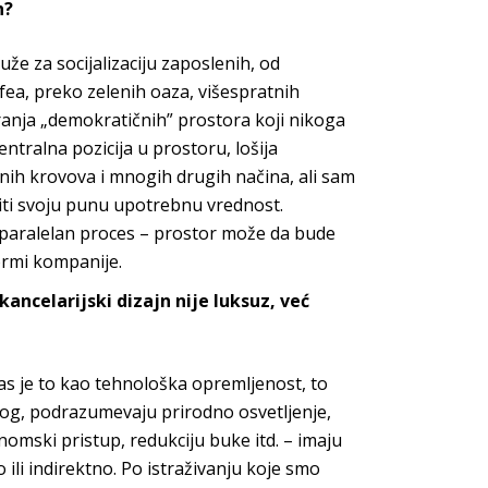
h?
uže za socijalizaciju zaposlenih, od
fea, preko zelenih oaza, višespratnih
iranja „demokratičnih” prostora koji nikoga
entralna pozicija u prostoru, lošija
enih krovova i mnogih drugih načina, ali sam
iti svoju punu upotrebnu vrednost.
e paralelan proces – prostor može da bude
normi
kompanije.
kancelarijski dizajn nije luksuz, već
s je to kao tehnološka opremljenost, to
stalog, podrazumevaju prirodno osvetljenje,
omski pristup, redukciju buke itd. – imaju
 ili indirektno. Po istraživanju koje smo