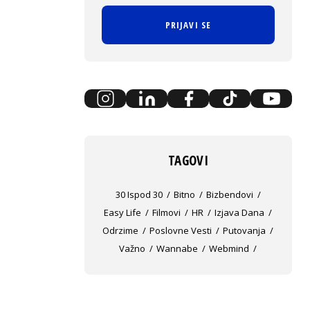
PRIJAVI SE
TAGOVI
30 Ispod 30
Bitno
Bizbendovi
Easy Life
Filmovi
HR
Izjava Dana
Odrzime
Poslovne Vesti
Putovanja
Važno
Wannabe
Webmind