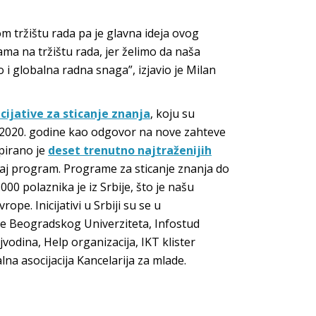
m tržištu rada pa je glavna ideja ovog
a na tržištu rada, jer želimo da naša
i globalna radna snaga”, izjavio je Milan
cijative za sticanje znanja
, koju su
 2020. godine kao odgovor na nove zahteve
pirano je
deset trenutno najtraženijih
aj program. Programe za sticanje znanja do
.000 polaznika je iz Srbije, što je našu
ope. Inicijativi u Srbiji su se u
ere Beogradskog Univerziteta, Infostud
vodina, Help organizacija, IKT klister
lna asocijacija Kancelarija za mlade.