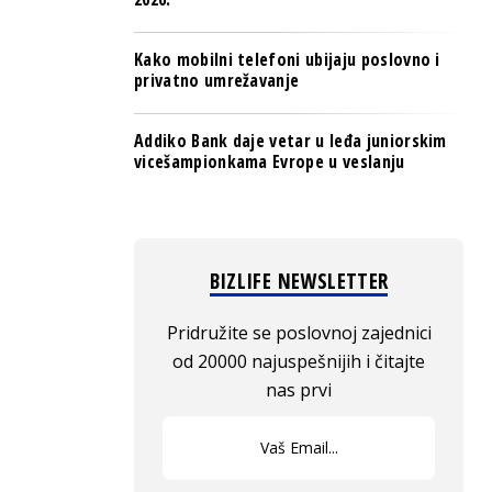
Kako mobilni telefoni ubijaju poslovno i
privatno umrežavanje
Addiko Bank daje vetar u leđa juniorskim
vicešampionkama Evrope u veslanju
BIZLIFE NEWSLETTER
Pridružite se poslovnoj zajednici
od 20000 najuspešnijih i čitajte
nas prvi