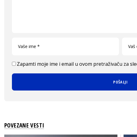
Zapamti moje ime i email u ovom pretraživaču za sl
POVEZANE VESTI