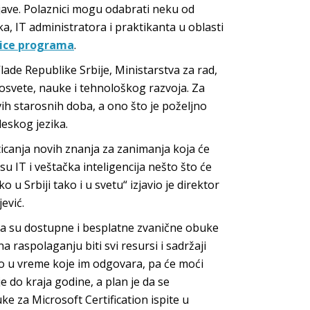
rijave. Polaznici mogu odabrati neku od
a, IT administratora i praktikanta u oblasti
ice programa
.
ade Republike Srbije, Ministarstva za rad,
prosvete, nauke i tehnološkog razvoja. Za
vih starosnih doba, a ono što je poželjno
leskog jezika.
ticanja novih znanja za zanimanja koja će
su IT i veštačka inteligencija nešto što će
u Srbiji tako i u svetu“ izjavio je direktor
ević.
ma su dostupne i besplatne zvanične obuke
a raspolaganju biti svi resursi i sadržaji
to u vreme koje im odgovara, pa će moći
 do kraja godine, a plan je da se
 za Microsoft Certification ispite u