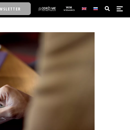
WSLETTER
E/SCHOOL
E/SCHOOL
A
A