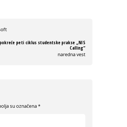
oft
pokreće peti ciklus studentske prakse „NIS
Calling“
naredna vest
olja su označena
*