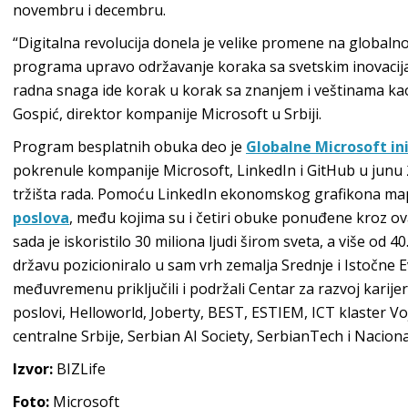
novembru i decembru.
“Digitalna revolucija donela je velike promene na globalno
programa upravo održavanje koraka sa svetskim inovacijam
radna snaga ide korak u korak sa znanjem i veštinama kao 
Gospić, direktor kompanije Microsoft u Srbiji.
Program besplatnih obuka deo je
Globalne Microsoft ini
pokrenule kompanije Microsoft, LinkedIn i GitHub u junu
tržišta rada. Pomoću LinkedIn ekonomskog grafikona ma
poslova
, među kojima su i četiri obuke ponuđene kroz ov
sada je iskoristilo 30 miliona ljudi širom sveta, a više od 40
državu pozicioniralo u sam vrh zemalja Srednje i Istočne Evr
međuvremenu priključili i podržali Centar za razvoj karij
poslovi, Helloworld, Joberty, BEST, ESTIEM, ICT klaster Voj
centralne Srbije, Serbian AI Society, SerbianTech i Naciona
Izvor:
BIZLife
Foto:
Microsoft