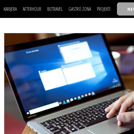
KARIJERA
AFTERHOUR
BIZTRAVEL
GASTRO ZONA
PROJEKTI
NE
POSAO
FILM I SCENA
NAJKOLEGA
LJUDI (HR)
KNJIGE
TASTY TALKS
POSAO
FILM I SCENA
NAJKOLEGA
JE
MOJ UGAO
AUTO SVET
30 ISPOD 30
LJUDI (HR)
KNJIGE
TASTY TALKS
USAVRŠAVANJE
STIL
BACK TO OFFIC
JE
MOJ UGAO
AUTO SVET
30 ISPOD 30
KNOW-HOW
WELLBEING
BIZBENDOVI
USAVRŠAVANJE
STIL
BACK TO OFFIC
BIZKOLEGIJUM
KNOW-HOW
WELLBEING
BIZBENDOVI
BMW BIZNIS LIG
BIZKOLEGIJUM
BIZLIFE WEEK
BMW BIZNIS LIG
IZJAVA GODINE
BIZLIFE WEEK
IZJAVA GODINE