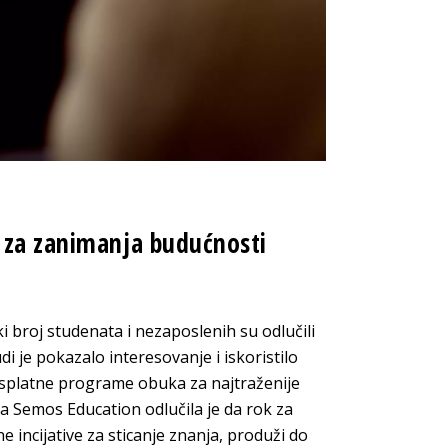
 za zanimanja budućnosti
i broj studenata i nezaposlenih su odlučili
di je pokazalo interesovanje i iskoristilo
besplatne programe obuka za najtraženije
 Semos Education odlučila je da rok za
 incijative za sticanje znanja, produži do