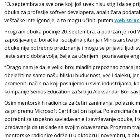
13. septembra za sve one koji još uvek nisu stigli da se p
obuka za profesije softver developera, analitičara podatak
veštačke inteligencije, a to mogu učiniti putem
web stran
Program obuka počinje 20. septembra, a podržan je i od Vl
zapošljavanje, boračka i socijalna pitanja i Ministarstva 
obuke nije potrebno predznanje i mogu se prijaviti ljudi s
jeste samo dobra volja, želja za učenjem i poznavanje eng
“Drago nam je da je veliki broj mladih prepoznao značaj s
obeležiti ne samo našu blisku budućnost, već i daleku, jer 
promeniti način na koji poslujemo u svim industrijama, kako 
kompanije Semos Education za Srbiju Aleksandar Borisavlj
Osim mentorskih radionica za četiri zanimanja, polaznici
za pripremu Microsoft Certification ispita. Polaznicima će n
potrebni za uspešno savladavanje i završavanje obuke, i 
predavanja da usklade sa svojim obavezama. Program traje
mentorske radionice održe u u oktobru i novembru, a obuke