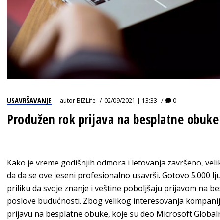
USAVRŠAVANJE
autor
BIZLife
02/09/2021 | 13:33
0
Produžen rok prijava na besplatne obuke
Kako je vreme godišnjih odmora i letovanja završeno, velik
da da se ove jeseni profesionalno usavrši. Gotovo 5.000 lju
priliku da svoje znanje i veštine poboljšaju prijavom na 
poslove budućnosti. Zbog velikog interesovanja kompanija
prijavu na besplatne obuke, koje su deo Microsoft Globalne