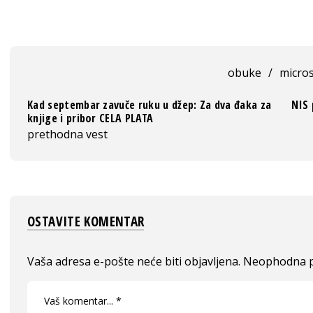
obuke
/
micros
Kad septembar zavuče ruku u džep: Za dva đaka za
NIS 
knjige i pribor CELA PLATA
prethodna vest
OSTAVITE KOMENTAR
Vaša adresa e-pošte neće biti objavljena.
Neophodna p