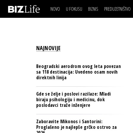
NOVO
U FOKUSU
BIZNIS
PREDUZETNIŠTVO
IZJAVA DANA
BIZNIS SCENA
VIDEO
REAL ESTATE
IZJAVA DANA
BIZNIS SCENA
BREND I KOMUNIKACI
VIDEO
REAL ESTATE
ESG & ENERGY
NAJNOVIJE
BREND I KOMUNIKACI
BANKE
ESG & ENERGY
OSIGURANJE
Beogradski aerodrom ovog leta povezan
BANKE
sa 118 destinacija: Uvedeno osam novih
TECH I AI
direktnih linija
OSIGURANJE
BIZNIS & SPORT
TECH I AI
Gde se želje i poslovi razilaze: Mladi
PULS REGIONA
biraju psihologiju i medicinu, dok
BIZNIS & SPORT
poslodavci traže inženjere
NOVO NA RAFU
PULS REGIONA
Zaboravite Mikonos i Santorini:
NOVO NA RAFU
Proglašeno je najlepše grčko ostrvo za
2026.