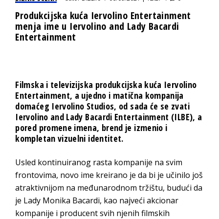
Produkcijska kuća Iervolino Entertainment
menja ime u Iervolino and Lady Bacardi
Entertainment
Filmska i televizijska produkcijska kuća
Iervolino
Entertainment
, a ujedno i matična kompanija
domaćeg
Iervolino Studios
, od sada će se zvati
Iervolino and Lady Bacardi Entertainment (ILBE)
, a
pored promene imena, brend je izmenio i
kompletan vizuelni identitet.
Usled kontinuiranog rasta kompanije na svim
frontovima, novo ime kreirano je da bi je učinilo još
atraktivnijom na međunarodnom tržištu, budući da
je Lady Monika Bacardi, kao najveći akcionar
kompanije i producent svih njenih filmskih