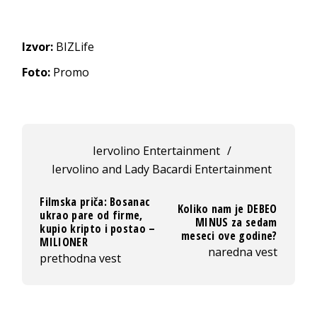
Izvor:
BIZLife
Foto:
Promo
Iervolino Entertainment
/
Iervolino and Lady Bacardi Entertainment
Filmska priča: Bosanac
Koliko nam je DEBEO
ukrao pare od firme,
MINUS za sedam
kupio kripto i postao –
meseci ove godine?
MILIONER
naredna vest
prethodna vest