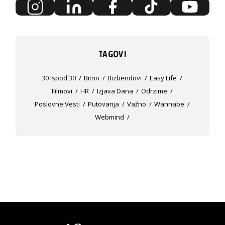
TAGOVI
30 Ispod 30
Bitno
Bizbendovi
Easy Life
Filmovi
HR
Izjava Dana
Odrzime
Poslovne Vesti
Putovanja
Važno
Wannabe
Webmind