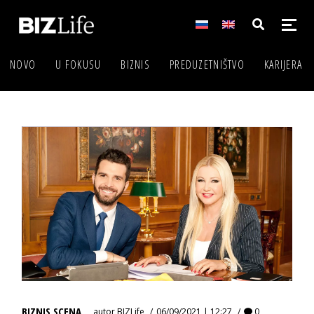
NOVO
U FOKUSU
BIZNIS
PREDUZETNIŠTVO
KARIJERA
BIZNIS SCENA
autor
BIZLife
06/09/2021 | 12:27
0