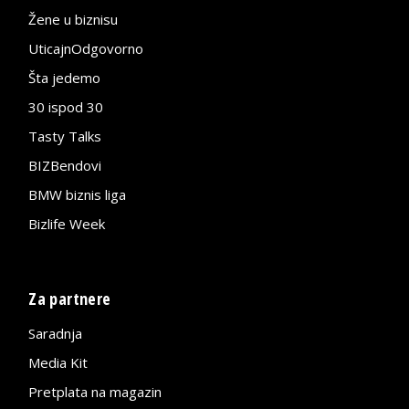
Žene u biznisu
UticajnOdgovorno
Šta jedemo
30 ispod 30
Tasty Talks
BIZBendovi
BMW biznis liga
Bizlife Week
Za partnere
Saradnja
Media Kit
Pretplata na magazin