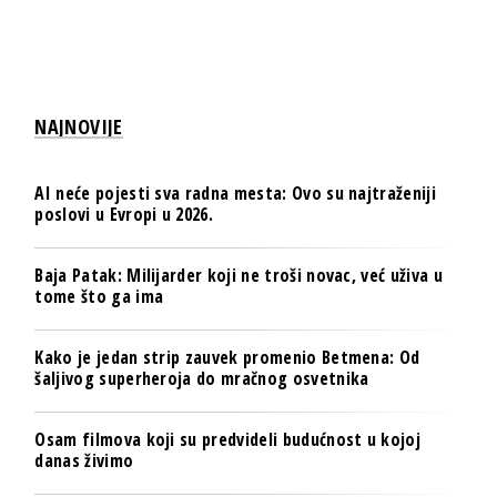
NAJNOVIJE
AI neće pojesti sva radna mesta: Ovo su najtraženiji
poslovi u Evropi u 2026.
Baja Patak: Milijarder koji ne troši novac, već uživa u
tome što ga ima
Kako je jedan strip zauvek promenio Betmena: Od
šaljivog superheroja do mračnog osvetnika
Osam filmova koji su predvideli budućnost u kojoj
danas živimo