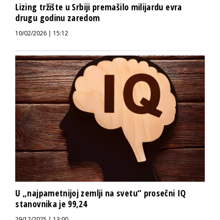
Lizing tržište u Srbiji premašilo milijardu evra
drugu godinu zaredom
10/02/2026 | 15:12
U „najpametnijoj zemlji na svetu“ prosečni IQ
stanovnika je 99,24
29/12/2025 | 13:00