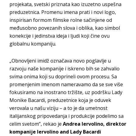
projekata, svetski priznata kao izuzetno uspešna
preduzetnica. Promenu imena prati i novi logo,
inspirisan formom filmske rolne sačinjene od
međusobno povezanih slova i oblika, kao simbol
konekcije i jedinstva ideja i ljudi koji čine ovu
globalnu kompaniju.
„Obnovljeni imidž označava novo poglavlje u
razvoju naše kompanije i iskreno bih se zahvalio
svima onima koji su doprineli ovom procesu. Sa
promenjenim imenom nameravamo da se sve više
fokusiramo na inostrano tržište, uz podršku Lady
Monike Bacardi, preduzetnice koja je oduvek
verovala u našu viziju – a to je da umetnost
italijanskog pripovedanja i produkcije podelimo sa
celim svetom”, rekao je
Andrea Iervolino, direktor
kompanije Iervolino and Lady Bacardi