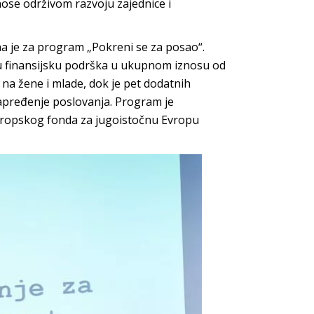
nose održivom razvoju zajednice i
na je za program „Pokreni se za posao“.
u finansijsku podrška u ukupnom iznosu od
na žene i mlade, dok je pet dodatnih
pređenje poslovanja. Program je
vropskog fonda za jugoistočnu Evropu