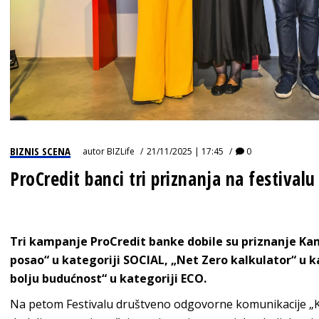
BIZNIS SCENA
autor
BIZLife
21/11/2025 | 17:45
0
ProCredit banci tri priznanja na festiv
Tri kampanje ProCredit banke dobile su priznanje Ka
posao“ u kategoriji SOCIAL, „Net Zero kalkulator“ u k
bolju budućnost“ u kategoriji ECO.
Na petom Festivalu društveno odgovorne komunikacije „K