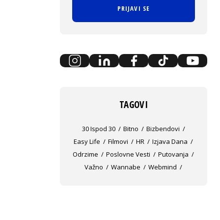
PRIJAVI SE
TAGOVI
30 Ispod 30
Bitno
Bizbendovi
Easy Life
Filmovi
HR
Izjava Dana
Odrzime
Poslovne Vesti
Putovanja
Važno
Wannabe
Webmind