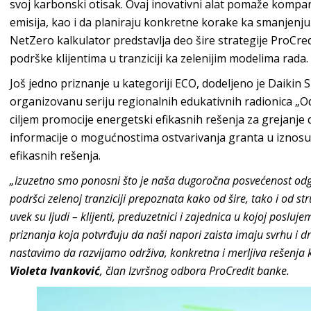
svoj karbonski otisak. Ovaj inovativni alat pomaže kompa
emisija, kao i da planiraju konkretne korake ka smanjenju
NetZero kalkulator predstavlja deo šire strategije ProCred
podrške klijentima u tranziciji ka zelenijim modelima rada.
Još jedno priznanje u kategoriji ECO, dodeljeno je Daikin Sr
organizovanu seriju regionalnih edukativnih radionica „Od
ciljem promocije energetski efikasnih rešenja za grejanje
informacije o mogućnostima ostvarivanja granta u iznos
efikasnih rešenja.
„Izuzetno smo ponosni što je naša dugoročna posvećenost odg
podršci zelenoj tranziciji prepoznata kako od šire, tako i od stru
uvek su ljudi – klijenti, preduzetnici i zajednica u kojoj posl
priznanja koja potvrđuju da naši napori zaista imaju svrhu i
nastavimo da razvijamo održiva, konkretna i merljiva rešenja 
Violeta Ivanković
, član Izvršnog odbora ProCredit banke.