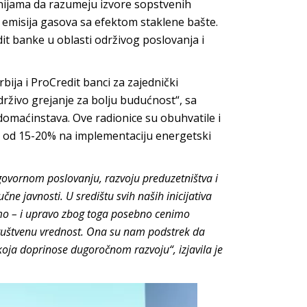
nijama da razumeju izvore sopstvenih
 emisija gasova sa efektom staklene bašte.
it banke u oblasti održivog poslovanja i
bija i ProCredit banci za zajednički
rživo grejanje za bolju budućnost“, sa
 domaćinstava. Ove radionice su obuhvatile i
u od 15-20% na implementaciju energetski
ovornom poslovanju, razvoju preduzetništva i
čne javnosti. U središtu svih naših inicijativa
ujemo – i upravo zbog toga posebno cenimo
 društvenu vrednost. Ona su nam podstrek da
koja doprinose dugoročnom razvoju“, izjavila je