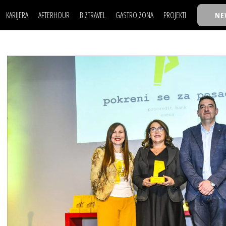
KARIJERA
AFTERHOUR
BIZTRAVEL
GASTRO ZONA
PROJEKTI
NE
POSAO
FILM I SCENA
NAJKOLEGA
LJUDI (HR)
KNJIGE
TASTY TALKS
POSAO
FILM I SCENA
NAJKOLEGA
JE
MOJ UGAO
AUTO SVET
30 ISPOD 30
LJUDI (HR)
KNJIGE
TASTY TALKS
USAVRŠAVANJE
STIL
BACK TO OFFIC
JE
MOJ UGAO
AUTO SVET
30 ISPOD 30
KNOW-HOW
WELLBEING
BIZBENDOVI
USAVRŠAVANJE
STIL
BACK TO OFFIC
BIZKOLEGIJUM
KNOW-HOW
WELLBEING
BIZBENDOVI
BMW BIZNIS LIG
BIZKOLEGIJUM
BIZLIFE WEEK
BMW BIZNIS LIG
IZJAVA GODINE
BIZLIFE WEEK
IZJAVA GODINE