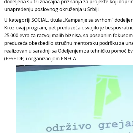
dodeljena su tri značajna priznanja za projekte koji dopri
unapređenju poslovnog okruženja u Srbiji.
U kategoriji SOCIAL, titula „Kampanje sa svrhom“ dodelje
Kroz ovaj program, pet preduzeća osvojilo je bespovratn
25.000 evra za razvoj malih biznisa, sa posebnim fokusom 
preduzeća obezbedilo stručnu mentorsku podršku za una
realizovan u saradnji sa Odeljenjem za tehničku pomoć E
(EFSE DF) i organizacijom ENECA.