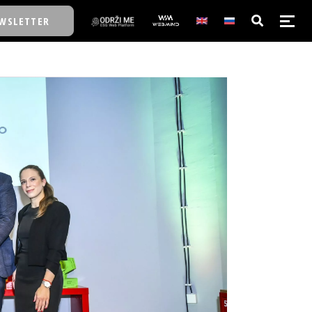
WSLETTER
E/SCHOOL
E/SCHOOL
A
A