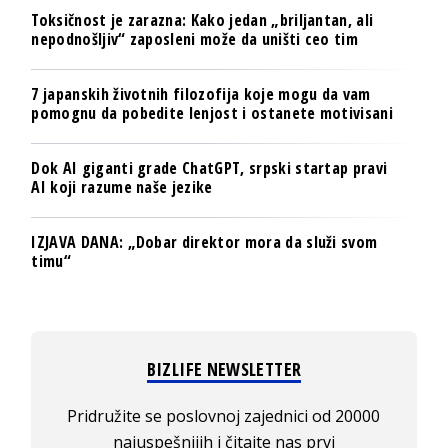
Toksičnost je zarazna: Kako jedan „briljantan, ali
nepodnošljiv“ zaposleni može da uništi ceo tim
7 japanskih životnih filozofija koje mogu da vam
pomognu da pobedite lenjost i ostanete motivisani
Dok AI giganti grade ChatGPT, srpski startap pravi
AI koji razume naše jezike
IZJAVA DANA: „Dobar direktor mora da služi svom
timu“
BIZLIFE NEWSLETTER
Pridružite se poslovnoj zajednici od 20000
najuspešnijih i čitajte nas prvi