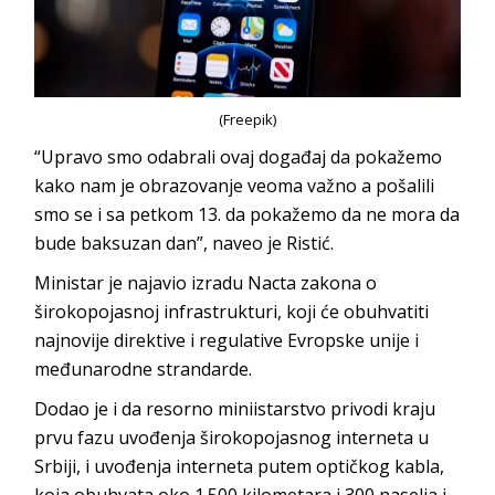
(Freepik)
“Upravo smo odabrali ovaj događaj da pokažemo
kako nam je obrazovanje veoma važno a pošalili
smo se i sa petkom 13. da pokažemo da ne mora da
bude baksuzan dan”, naveo je Ristić.
Ministar je najavio izradu Nacta zakona o
širokopojasnoj infrastrukturi, koji će obuhvatiti
najnovije direktive i regulative Evropske unije i
međunarodne strandarde.
Dodao je i da resorno miniistarstvo privodi kraju
prvu fazu uvođenja širokopojasnog interneta u
Srbiji, i uvođenja interneta putem optičkog kabla,
koja obuhvata oko 1.500 kilometara i 300 naselja i