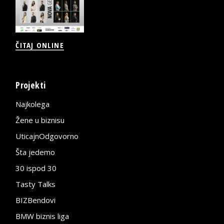
ČITAJ ONLINE
Projekti
Najkolega
Žene u biznisu
UticajnOdgovorno
Šta jedemo
30 ispod 30
Tasty Talks
BIZBendovi
BMW biznis liga