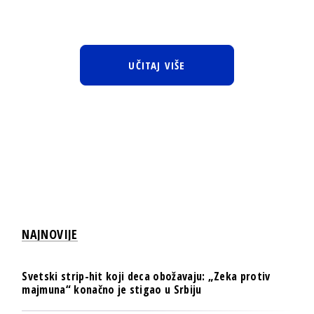
UČITAJ VIŠE
NAJNOVIJE
Svetski strip-hit koji deca obožavaju: „Zeka protiv
majmuna“ konačno je stigao u Srbiju