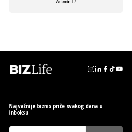
Webmind
Najvažnije biznis priče svakog dana u
inboksu