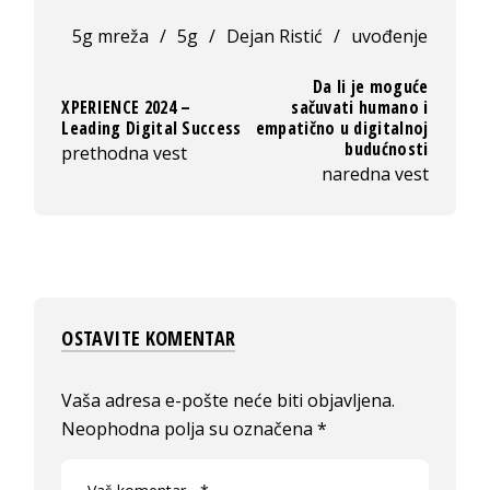
5g mreža
/
5g
/
Dejan Ristić
/
uvođenje
Da li je moguće
XPERIENCE 2024 –
sačuvati humano i
Leading Digital Success
empatično u digitalnoj
budućnosti
prethodna vest
naredna vest
OSTAVITE KOMENTAR
Vaša adresa e-pošte neće biti objavljena.
Neophodna polja su označena
*