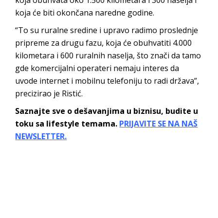
koja će biti okončana naredne godine.
“To su ruralne sredine i upravo radimo proslednje
pripreme za drugu fazu, koja će obuhvatiti 4.000
kilometara i 600 ruralnih naselja, što znači da tamo
gde komercijalni operateri nemaju interes da
uvode internet i mobilnu telefoniju to radi država”,
precizirao je Ristić.
Saznajte sve o dešavanjima u biznisu, budite u
toku sa lifestyle temama.
PRIJAVITE SE NA NAŠ
NEWSLETTER.