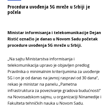
Procedura uvođenja 5G mreže u Srbiji je
počela
Ministar informisanja i telekomunikacije Dejan
Ristić označio je danas u Novom Sadu početak
procedure uvođenja 5G mreže u Srbiji.
„Na sajtu Ministarstva informisanja i
telekomunikacija upravo je objavljen predlog
Pravilnika o minimalnim kriterijumima za uvođenje
5G i on je od danas na javnoj raspravi od 30 dana“,
rekao je ministar na panelu „Pametna
infrastruktura za povezivanje gradova budućnosti“
na Novosadskom sajmu, u organizaciji Ninamedije i
Fakulteta tehničkih nauka u Novom Sadu.