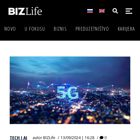
NOVO
U FOKUSU
BIZNIS
PREDUZETNIŠTVO
KARIJERA
TECH I AI
autor
BIZLife
13/09/2024 | 16:28
0