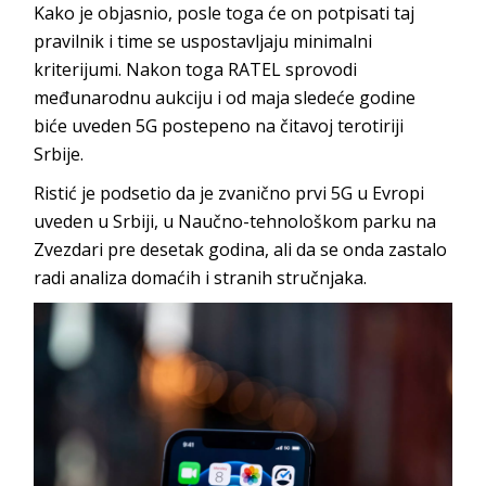
Kako je objasnio, posle toga će on potpisati taj
pravilnik i time se uspostavljaju minimalni
kriterijumi. Nakon toga RATEL sprovodi
međunarodnu aukciju i od maja sledeće godine
biće uveden 5G postepeno na čitavoj terotiriji
Srbije.
Ristić je podsetio da je zvanično prvi 5G u Evropi
uveden u Srbiji, u Naučno-tehnološkom parku na
Zvezdari pre desetak godina, ali da se onda zastalo
radi analiza domaćih i stranih stručnjaka.