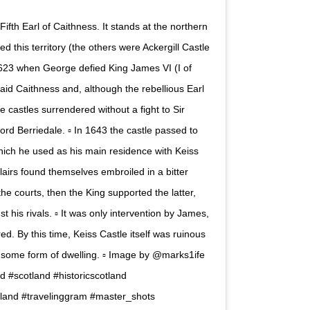
Fifth Earl of Caithness. It stands at the northern
ed this territory (the others were Ackergill Castle
m 1623 when George defied King James VI (I of
aid Caithness and, although the rebellious Earl
e castles surrendered without a fight to Sir
rd Berriedale. ▫️ In 1643 the castle passed to
which he used as his main residence with Keiss
airs found themselves embroiled in a bitter
the courts, then the King supported the latter,
 his rivals. ▫️ It was only intervention by James,
ed. By this time, Keiss Castle itself was ruinous
 some form of dwelling. ▫️ Image by @marks1ife
tland #historicscotland
otland #travelinggram #master_shots