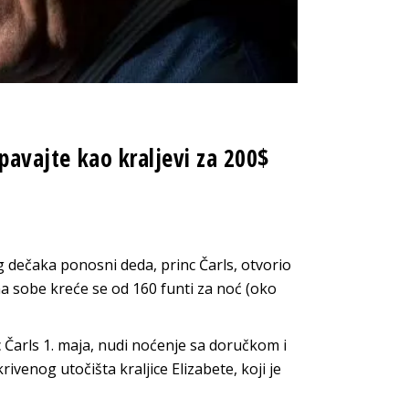
spavajte kao kraljevi za 200$
 dečaka ponosni deda, princ Čarls, otvorio
na sobe kreće se od 160 funti za noć (oko
 Čarls 1. maja, nudi noćenje sa doručkom i
ivenog utočišta kraljice Elizabete, koji je