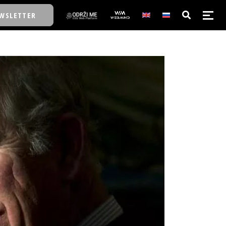
WSLETTER
E/SCHOOL
E/SCHOOL
A
A