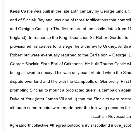
Keiss Castle was built in the late 16th century by George Sinclair, 
end of Sinclair Bay and was one of three fortifications that controll
and Girnigoe Castle). ▫️ The first record of the castle dates fro
England). In response the King dispatched Sir Robert Gordon to r
provisioned his castles for a siege, he withdrew to Orkney. All thre
Robert but were eventually returned to the Earl’s son – George, Lo
George Sinclair, Sixth Earl of Caithness. He built Thurso Castle 
being allowed to decay. This was only exacerbated when the Sincl
dispute over land and title with the Campbells of Glenorchy. First 
prompting Sinclair to mount a protracted guerrilla campaign against
Duke of York (later James VII and II) that the Sinclairs were restor
although some repairs were made over the following decades for
———————————————————- #scottish #lovescotland #sco
#greatnorthcollective #thegreatoutdoors #visitscotland #love_sc