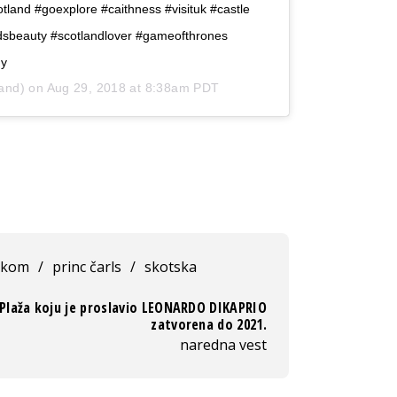
otland #goexplore #caithness #visituk #castle
ndsbeauty #scotlandlover #gameofthrones
hy
land) on
Aug 29, 2018 at 8:38am PDT
čkom
/
princ čarls
/
skotska
Plaža koju je proslavio LEONARDO DIKAPRIO
zatvorena do 2021.
naredna vest