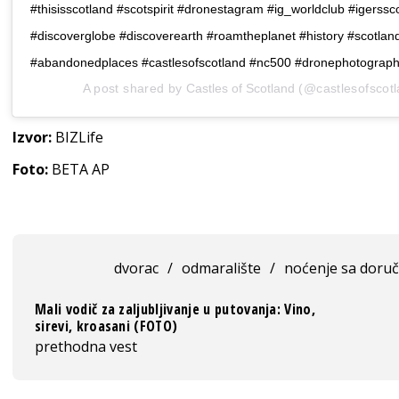
#thisisscotland #scotspirit #dronestagram #ig_worldclub #igerssc
#discoverglobe #discoverearth #roamtheplanet #history #scotla
#abandonedplaces #castlesofscotland #nc500 #dronephotograp
A post shared by
Castles of Scotland
(@castlesofscot
Izvor:
BIZLife
Foto:
BETA AP
dvorac
/
odmaralište
/
noćenje sa doru
Mali vodič za zaljubljivanje u putovanja: Vino,
sirevi, kroasani (FOTO)
prethodna vest