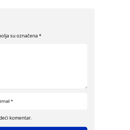
olja su označena
*
edeći komentar.