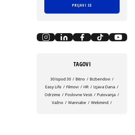
PRIJAVI SE
TAGOVI
30 Ispod 30
Bitno
Bizbendovi
Easy Life
Filmovi
HR
Izjava Dana
Odrzime
Poslovne Vesti
Putovanja
Važno
Wannabe
Webmind