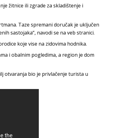
e žitnice ili zgrade za skladištenje i
partmana. Taze spremani doručak je uključen
enih sastojaka“, navodi se na veb stranici.
orodice koje vise na zidovima hodnika.
cama i obalnim pogledima, a region je dom
ilj otvaranja bio je privlačenje turista u