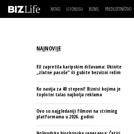
NOVO
U FOKUSU
BIZNIS
PREDUZETNIŠTVO
IZJAVA DANA
BIZNIS SCENA
VIDEO
REAL ESTATE
IZJAVA DANA
BIZNIS SCENA
BREND I KOMUNIKACI
VIDEO
REAL ESTATE
ESG & ENERGY
NAJNOVIJE
BREND I KOMUNIKACI
BANKE
ESG & ENERGY
OSIGURANJE
EU zapretila karipskim državama: Ukinite
BANKE
„zlatne pasoše“ ili gubite bezvizni režim
TECH I AI
OSIGURANJE
BIZNIS & SPORT
Ko navija za 40 stepeni? Biznisi kojima je
TECH I AI
toplotni talas najbolja reklama
PULS REGIONA
BIZNIS & SPORT
NOVO NA RAFU
Ovo su najgledaniji filmovi na striming
PULS REGIONA
platformama u 2026. godini
NOVO NA RAFU
Holivudska bioskopska renesansa: Četiri