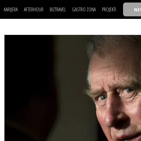
KARIJERA
AFTERHOUR
BIZTRAVEL
GASTRO ZONA
PROJEKTI
NE
POSAO
FILM I SCENA
NAJKOLEGA
LJUDI (HR)
KNJIGE
TASTY TALKS
POSAO
FILM I SCENA
NAJKOLEGA
JE
MOJ UGAO
AUTO SVET
30 ISPOD 30
LJUDI (HR)
KNJIGE
TASTY TALKS
USAVRŠAVANJE
STIL
BACK TO OFFIC
JE
MOJ UGAO
AUTO SVET
30 ISPOD 30
KNOW-HOW
WELLBEING
BIZBENDOVI
USAVRŠAVANJE
STIL
BACK TO OFFIC
BIZKOLEGIJUM
KNOW-HOW
WELLBEING
BIZBENDOVI
BMW BIZNIS LIG
BIZKOLEGIJUM
BIZLIFE WEEK
BMW BIZNIS LIG
IZJAVA GODINE
BIZLIFE WEEK
IZJAVA GODINE