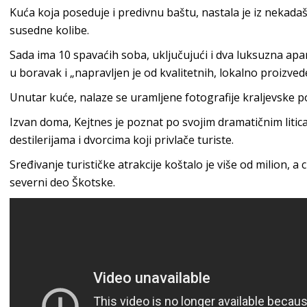
Kuća koja poseduje i predivnu baštu, nastala je iz nekadašnj
susedne kolibe.
Sada ima 10 spavaćih soba, uključujući i dva luksuzna a
u boravak i „napravljen je od kvalitetnih, lokalno proizved
Unutar kuće, nalaze se uramljene fotografije kraljevske p
Izvan doma, Kejtnes je poznat po svojim dramatičnim liti
destilerijama i dvorcima koji privlače turiste.
Sređivanje turističke atrakcije koštalo je više od milion, a c
severni deo Škotske.