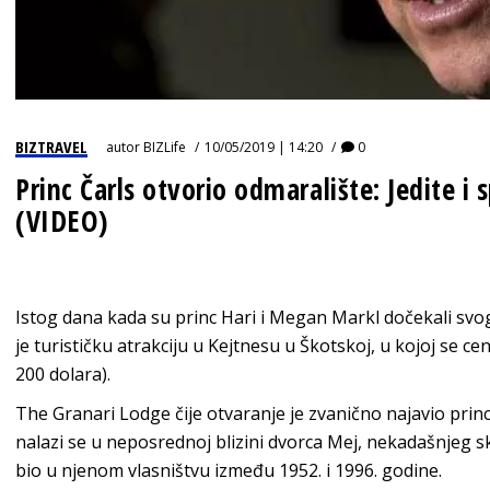
BIZTRAVEL
autor
BIZLife
10/05/2019 | 14:20
0
Princ Čarls otvorio odmaralište: Jedite i 
(VIDEO)
Istog dana kada su princ Hari i Megan Markl dočekali svog
je turističku atrakciju u Kejtnesu u Škotskoj, u kojoj se ce
200 dolara).
The Granari Lodge čije otvaranje je zvanično najavio princ
nalazi se u neposrednoj blizini dvorca Mej, nekadašnjeg skr
bio u njenom vlasništvu između 1952. i 1996. godine.