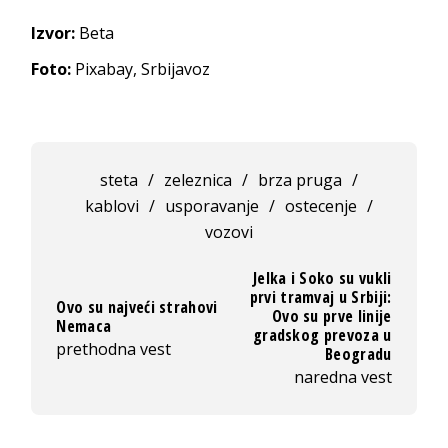
Izvor:
Beta
Foto:
Pixabay, Srbijavoz
steta
/
zeleznica
/
brza pruga
/
kablovi
/
usporavanje
/
ostecenje
/
vozovi
Jelka i Soko su vukli
prvi tramvaj u Srbiji:
Ovo su najveći strahovi
Ovo su prve linije
Nemaca
gradskog prevoza u
prethodna vest
Beogradu
naredna vest