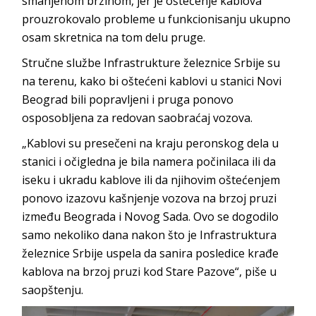
smanjenom brzinom, jer je oštećenje kablova
prouzrokovalo probleme u funkcionisanju ukupno
osam skretnica na tom delu pruge.
Stručne službe Infrastrukture železnice Srbije su
na terenu, kako bi oštećeni kablovi u stanici Novi
Beograd bili popravljeni i pruga ponovo
osposobljena za redovan saobraćaj vozova.
„Kablovi su presečeni na kraju peronskog dela u
stanici i očigledna je bila namera počinilaca ili da
iseku i ukradu kablove ili da njihovim oštećenjem
ponovo izazovu kašnjenje vozova na brzoj pruzi
između Beograda i Novog Sada. Ovo se dogodilo
samo nekoliko dana nakon što je Infrastruktura
železnice Srbije uspela da sanira posledice krađe
kablova na brzoj pruzi kod Stare Pazove“, piše u
saopštenju.