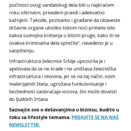
počinioci ovog vandalskog dela biti u najkraćem
roku otkriveni, privedeni pravdi i adekvatno
kažnjeni. Takođe, pozivamo i građane da obaveste
državne organe ukoliko tokom noći primete bilo
kakva sumnjiva kretanja u blizini pruge, kako bi se
ovakva kriminalna dela sprečila“, navedeno je u
saopštenju.
Infrastruktura železnice Srbije upozorila je i
apelovala da se ne krade i ne uništava železnička
infrastruktura i imovina, jer se na taj način, osim
materijalnih šteta, ugrožava funkcionisanje i
bezbednost saobraćaja vozova, što može dovesti
do ljudskih žrtava.
Saznajte sve o dešavanjima u biznisu, budite u
toku sa lifestyle temama.
PRIJAVITE SE NA NAŠ
NEWSLETTER.