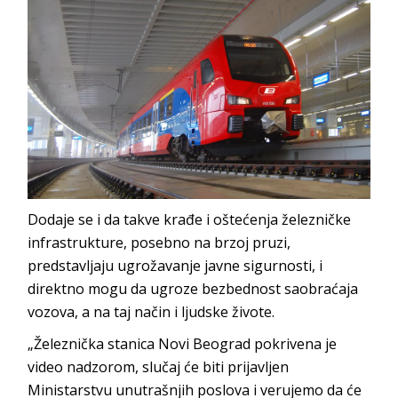
Dodaje se i da takve krađe i oštećenja železničke
infrastrukture, posebno na brzoj pruzi,
predstavljaju ugrožavanje javne sigurnosti, i
direktno mogu da ugroze bezbednost saobraćaja
vozova, a na taj način i ljudske živote.
„Železnička stanica Novi Beograd pokrivena je
video nadzorom, slučaj će biti prijavljen
Ministarstvu unutrašnjih poslova i verujemo da će