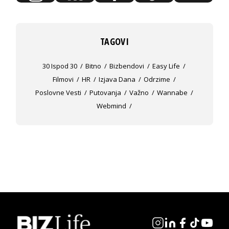
TAGOVI
30 Ispod 30
Bitno
Bizbendovi
Easy Life
Filmovi
HR
Izjava Dana
Odrzime
Poslovne Vesti
Putovanja
Važno
Wannabe
Webmind