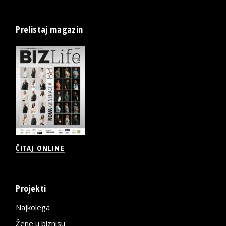
Prelistaj magazin
ČITAJ ONLINE
Projekti
Najkolega
Žene u biznisu