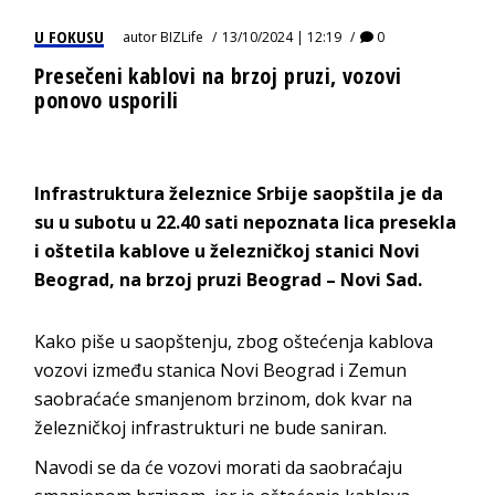
U FOKUSU
autor
BIZLife
13/10/2024 | 12:19
0
Presečeni kablovi na brzoj pruzi, vozovi
ponovo usporili
Infrastruktura železnice Srbije saopštila je da
su u subotu u 22.40 sati nepoznata lica presekla
i oštetila kablove u železničkoj stanici Novi
Beograd, na brzoj pruzi Beograd – Novi Sad.
Kako piše u saopštenju, zbog oštećenja kablova
vozovi između stanica Novi Beograd i Zemun
saobraćaće smanjenom brzinom, dok kvar na
železničkoj infrastrukturi ne bude saniran.
Navodi se da će vozovi morati da saobraćaju