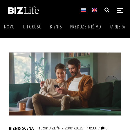
NOVO
U FOKUSU
BIZNIS
PREDUZETNIŠTVO
KARIJERA
BIZNIS SCENA
autor
BIZLife
20/01/2025 | 18:33
0