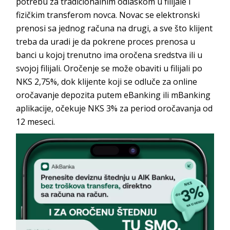
potrebu za tradicionalnim odlaskom u filijale i
fizičkim transferom novca. Novac se elektronski
prenosi sa jednog računa na drugi, a sve što klijent
treba da uradi je da pokrene proces prenosa u
banci u kojoj trenutno ima oročena sredstva ili u
svojoj filijali. Oročenje se može obaviti u filijali po
NKS 2,75%, dok klijente koji se odluče za online
oročavanje depozita putem eBanking ili mBanking
aplikacije, očekuje NKS 3% za period oročavanja od
12 meseci.