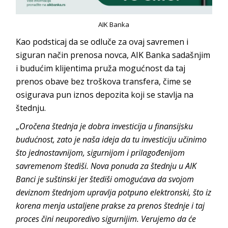
AIK Banka
Kao podsticaj da se odluče za ovaj savremen i
siguran način prenosa novca, AIK Banka sadašnjim
i budućim klijentima pruža mogućnost da taj
prenos obave bez troškova transfera, čime se
osigurava pun iznos depozita koji se stavlja na
štednju.
„
Oročena štednja je dobra investicija u finansijsku
budućnost, zato je naša ideja da tu investiciju učinimo
što jednostavnijom, sigurnijom i prilagođenijom
savremenom štediši. Nova ponuda za štednju u AIK
Banci je suštinski jer štediši omogućava da svojom
deviznom štednjom upravlja potpuno elektronski, što iz
korena menja ustaljene prakse za prenos štednje i taj
proces čini neuporedivo sigurnijim. Verujemo da će