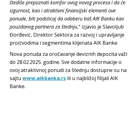
štediše prepoznati komfor ovog novog procesa i da će
sigurnost, kao i atraktivni finansijski elementi ove
ponude, biti podsticaj da odaberu baš AIK Banku kao
pouzdanog partnera za štednju
,“ izjavio je Slavoljub
Đorđević, Direktor Sektora za razvoj i upravljanje
proizvodima i segmentima klijenata AIK Banke.
Nova ponuda za oročavanje deviznih depozita važi
do 28.02.2025. godine. Sve dodatne informacije o
ovoj atraktivnoj ponudi za štednju dostupne su na
sajtu
www.aikbanka.rs
ili u najbližoj filijali AIK
Banke.