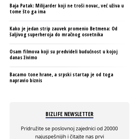
Baja Patak: Milijarder koji ne troši novac, već uživa u
tome što ga ima
Kako je jedan strip zauvek promenio Betmena: Od
šaljivog superheroja do mračnog osvetnika
Osam filmova koji su predvideli budućnost u kojoj
danas živimo
Bacamo tone hrane, a srpski startap je od toga
napravio biznis
BIZLIFE NEWSLETTER
Pridružite se poslovnoj zajednici od 20000
najuspešnijih i čitajte nas prvi