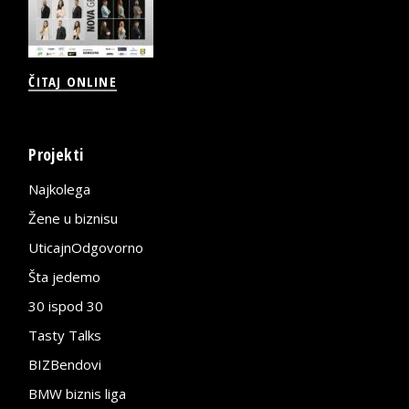
ČITAJ ONLINE
Projekti
Najkolega
Žene u biznisu
UticajnOdgovorno
Šta jedemo
30 ispod 30
Tasty Talks
BIZBendovi
BMW biznis liga