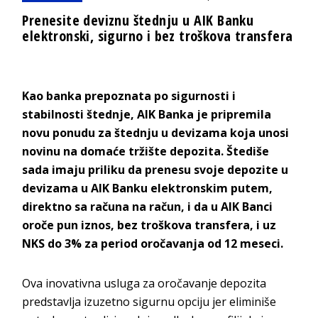
Prenesite deviznu štednju u AIK Banku
elektronski, sigurno i bez troškova transfera
Kao banka prepoznata po sigurnosti i
stabilnosti štednje, AIK Banka je pripremila
novu ponudu za štednju u devizama koja unosi
novinu na domaće tržište depozita. Štediše
sada imaju priliku da prenesu svoje depozite u
devizama u AIK Banku elektronskim putem,
direktno sa računa na račun, i da u AIK Banci
oroče pun iznos, bez troškova transfera, i uz
NKS do 3% za period oročavanja od 12 meseci.
Ova inovativna usluga za oročavanje depozita
predstavlja izuzetno sigurnu opciju jer eliminiše