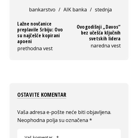
bankarstvo
/
AIK banka
/
stednja
Lažne novčanice
Ovogodišnji „Davos“
preplavile Srbiju: Ovo
bez učešća ključnih
su najčešće kopirani
svetskih lidera
apoeni
naredna vest
prethodna vest
OSTAVITE KOMENTAR
Vaša adresa e-pošte neće biti objavljena.
Neophodna polja su označena
*