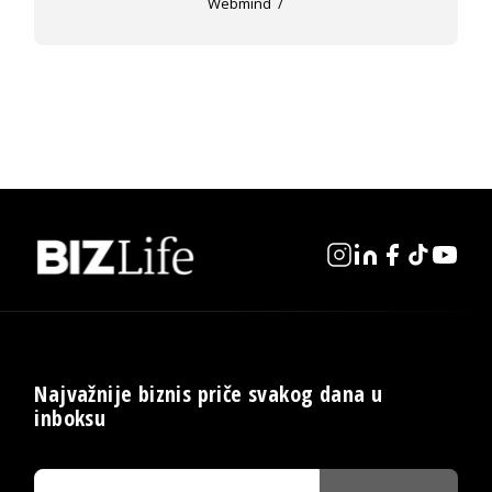
Webmind
Najvažnije biznis priče svakog dana u
inboksu