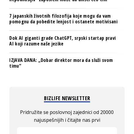
7 japanskih životnih filozofija koje mogu da vam
pomognu da pobedite lenjost i ostanete motivisani
Dok AI giganti grade ChatGPT, srpski startap pravi
AI koji razume naše jezike
IZJAVA DANA: „Dobar direktor mora da služi svom
timu“
BIZLIFE NEWSLETTER
Pridružite se poslovnoj zajednici od 20000
najuspešnijih i čitajte nas prvi