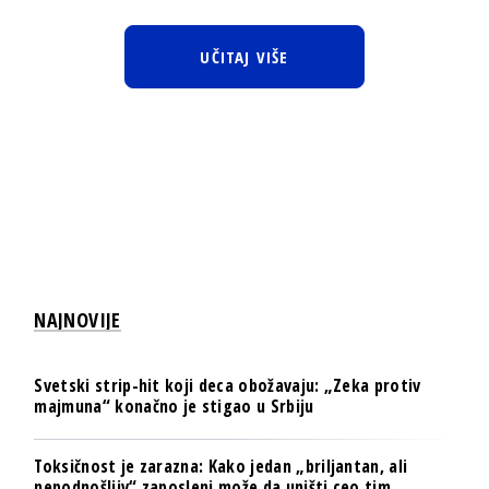
UČITAJ VIŠE
NAJNOVIJE
Svetski strip-hit koji deca obožavaju: „Zeka protiv
majmuna“ konačno je stigao u Srbiju
Toksičnost je zarazna: Kako jedan „briljantan, ali
nepodnošljiv“ zaposleni može da uništi ceo tim