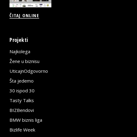
ČITAJ ONLINE
Projekti
Najkolega
Žene u biznisu
UticajnOdgovorno
Šta jedemo
30 ispod 30
Tasty Talks
BIZBendovi
BMW biznis liga
Bizlife Week