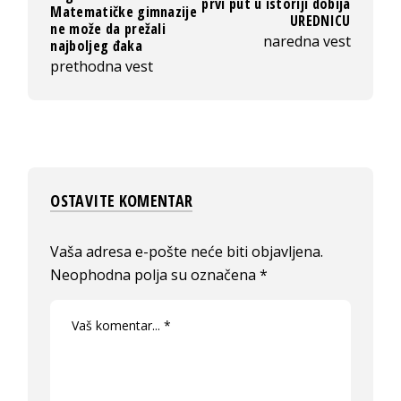
prvi put u istoriji dobija
Matematičke gimnazije
UREDNICU
ne može da prežali
naredna vest
najboljeg đaka
prethodna vest
OSTAVITE KOMENTAR
Vaša adresa e-pošte neće biti objavljena.
Neophodna polja su označena
*