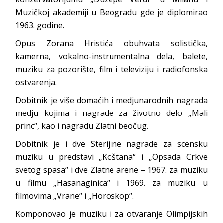
Muzičkoj akademiji u Beogradu gde je diplomirao
1963. godine.
Opus Zorana Hristića obuhvata solistička,
kamerna, vokalno-instrumentalna dela, balete,
muziku za pozorište, film i televiziju i radiofonska
ostvarenja.
Dobitnik je više domaćih i medjunarodnih nagrada
medju kojima i nagrade za životno delo „Mali
princ“, kao i nagradu Zlatni beočug.
Dobitnik je i dve Sterijine nagrade za scensku
muziku u predstavi „Koštana“ i „Opsada Crkve
svetog spasa“ i dve Zlatne arene – 1967. za muziku
u filmu „Hasanaginica“ i 1969. za muziku u
filmovima „Vrane“ i „Horoskop“.
Komponovao je muziku i za otvaranje Olimpijskih