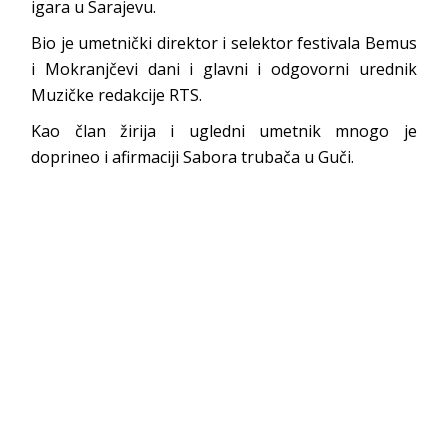
igara u Sarajevu.
Bio je umetnički direktor i selektor festivala Bemus
i Mokranjčevi dani i glavni i odgovorni urednik
Muzičke redakcije RTS.
Kao član žirija i ugledni umetnik mnogo je
doprineo i afirmaciji Sabora trubača u Guči.