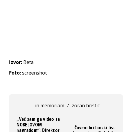
Izvor:
Beta
Foto:
screenshot
in memoriam
/
zoran hristic
„Već sam ga video sa
NOBELOVOM
Čuveni britanski list
nagradom“: Direktor