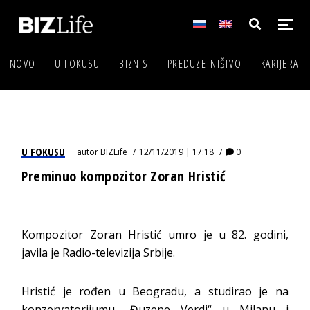
NOVO
U FOKUSU
BIZNIS
PREDUZETNIŠTVO
KARIJERA
U FOKUSU
autor
BIZLife
12/11/2019 | 17:18
0
Preminuo kompozitor Zoran Hristić
Kompozitor Zoran Hristić umro je u 82. godini,
javila je Radio-televizija Srbije.
Hristić je rođen u Beogradu, a studirao je na
konzervatorijumu „Đuzepe Verdi“ u Milanu i