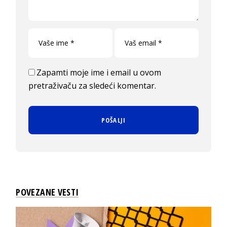
Zapamti moje ime i email u ovom
pretraživaču za sledeći komentar.
POVEZANE VESTI