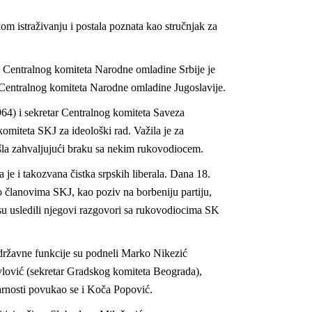
skom istraživanju i postala poznata kao stručnjak za
a Centralnog komiteta Narodne omladine Srbije je
a Centralnog komiteta Narodne omladine Jugoslavije.
964) i sekretar Centralnog komiteta Saveza
omiteta SKJ za ideološki rad. Važila je za
došla zahvaljujući braku sa nekim rukovodiocem.
 i takozvana čistka srpskih liberala. Dana 18.
 članovima SKJ, kao poziv na borbeniju partiju,
su usledili njegovi razgovori sa rukovodiocima SK
 državne funkcije su podneli Marko Nikezić
vlović (sekretar Gradskog komiteta Beograda),
darnosti povukao se i Koča Popović.