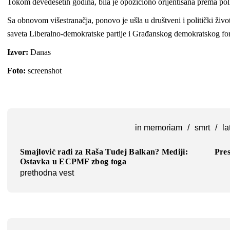
Tokom devedesetih godina, bila je opoziciono orijentisana prema pol
Sa obnovom višestranačja, ponovo je ušla u društveni i politički život,
saveta Liberalno-demokratske partije i Građanskog demokratskog fo
Izvor:
Danas
Foto:
screenshot
in memoriam
/
smrt
/
la
Smajlović radi za Raša Tudej Balkan? Mediji:
Pres
Ostavka u ECPMF zbog toga
prethodna vest