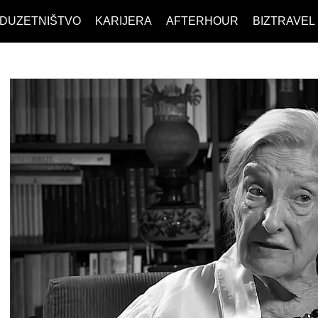
DUZETNIŠTVO
KARIJERA
AFTERHOUR
BIZTRAVEL
CENA
POSAO
FILM I SCENA
TATE
LJUDI (HR)
KNJIGE
CENA
POSAO
FILM I SCENA
KOMUNIKACIJE
MOJ UGAO
AUTO SVET
TATE
LJUDI (HR)
KNJIGE
NERGY
USAVRŠAVANJE
STIL
B
KOMUNIKACIJE
MOJ UGAO
AUTO SVET
KNOW-HOW
WELLBEING
NERGY
USAVRŠAVANJE
STIL
B
NJE
KNOW-HOW
WELLBEING
NJE
 SPORT
GIONA
 SPORT
 RAFU
GIONA
 RAFU