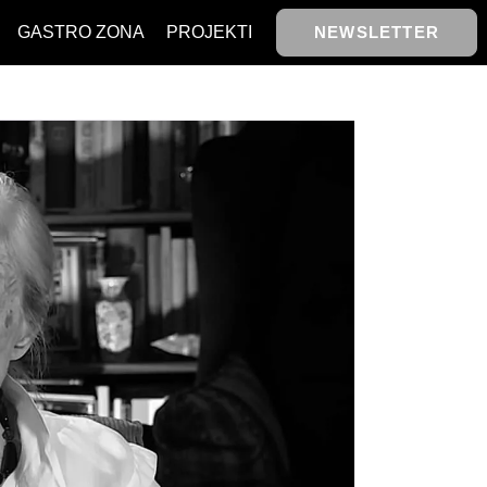
GASTRO ZONA
PROJEKTI
NEWSLETTER
NAJKOLEGA
TASTY TALKS
NAJKOLEGA
30 ISPOD 30
TASTY TALKS
ACK TO OFFICE/SCHOOL
30 ISPOD 30
BIZBENDOVI
ACK TO OFFICE/SCHOOL
BIZKOLEGIJUM
BIZBENDOVI
BMW BIZNIS LIGA
BIZKOLEGIJUM
BIZLIFE WEEK
BMW BIZNIS LIGA
IZJAVA GODINE
BIZLIFE WEEK
IZJAVA GODINE