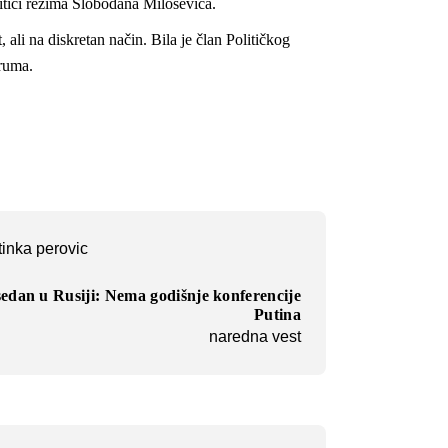
itici režima Slobodana Miloševića.
 ali na diskretan način. Bila je član Političkog
ruma.
tinka perovic
edan u Rusiji: Nema godišnje konferencije
Putina
naredna vest