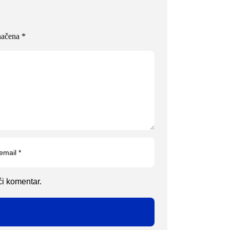
načena
*
ći komentar.