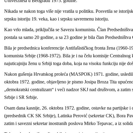
Univerziteta u Beogradu 1975. godine.
Nikada se nakon toga više nije vratila u politiku. Posvetila se istorij
srpsku istoriju 19. veka, kao i srpsku savremenu istoriju.
Kao vrlo mlada, priključila se Savezu komunista. Član Predsedništv
postala sa samo 20 godine, a sa 23 godine je bila član Predsedništv
Bila je predsednica konferencije Antifašističkog fronta žena (1960-1
komunista Srbije (1968-1972). Bila je i na čelu komisije Centralnog k
najuticajniju ženu u Srbiji toga doba, koja na visoku funkciju nije 
Nakon gušenja Hrvatskog proleća (MASPOK) 1971. godine, usledila je
oktobra 1972. godine, objavljeno je pismo Josipa Broza Tita upućeno
„demokratski centralizam“ i veći nadzor SKJ nad društvom, a zatim 
Srbije i SR Srbije.
Osam dana kasnije, 26. oktobra 1972. godine, ostavke na partijske i
(predsednik CK SK Srbije), Latinka Perović (sekretar CK), Bora Pa
zatim i savezni sekretar inostranih poslova Mirko Tepavac, a iz soli