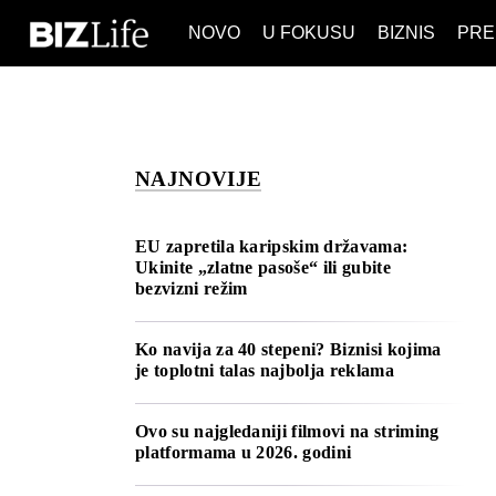
NOVO
U FOKUSU
BIZNIS
PRE
IZJAVA DANA
BIZNIS S
VIDEO
REAL ES
IZJAVA DANA
BIZNIS S
BREND I 
VIDEO
REAL ES
ESG & E
NAJNOVIJE
BREND I 
BANKE
ESG & E
OSIGURA
EU zapretila karipskim državama:
BANKE
Ukinite „zlatne pasoše“ ili gubite
TECH I AI
bezvizni režim
OSIGURA
BIZNIS &
TECH I AI
Ko navija za 40 stepeni? Biznisi kojima
PULS RE
je toplotni talas najbolja reklama
BIZNIS &
NOVO NA
PULS RE
Ovo su najgledaniji filmovi na striming
platformama u 2026. godini
NOVO NA