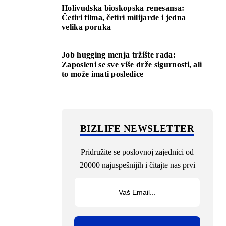
Holivudska bioskopska renesansa:
Četiri filma, četiri milijarde i jedna
velika poruka
Job hugging menja tržište rada:
Zaposleni se sve više drže sigurnosti, ali
to može imati posledice
BIZLIFE NEWSLETTER
Pridružite se poslovnoj zajednici od
20000 najuspešnijih i čitajte nas prvi