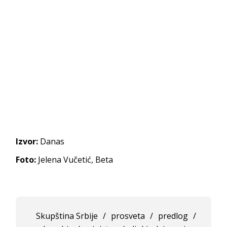
Izvor:
Danas
Foto:
Jelena Vučetić, Beta
Skupština Srbije
/
prosveta
/
predlog
/