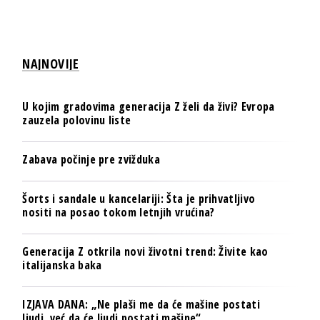
NAJNOVIJE
U kojim gradovima generacija Z želi da živi? Evropa
zauzela polovinu liste
Zabava počinje pre zvižduka
Šorts i sandale u kancelariji: Šta je prihvatljivo
nositi na posao tokom letnjih vrućina?
Generacija Z otkrila novi životni trend: Živite kao
italijanska baka
IZJAVA DANA: „Ne plaši me da će mašine postati
ljudi, već da će ljudi postati mašine“