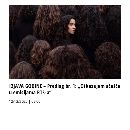
IZJAVA GODINE – Predlog br. 1: „Otkazujem učešće
u emisijama RTS-a“
12/12/2025 | 09:00