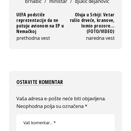
brnabic
/
ministar
/
djukic dejanovic
UEFA podstiče
Oluja u Srbiji: Vetar
reprezentacije da ne
rušio drveće, kranove,
putuju avionom na EP u
lomio prozore…
Nemačkoj
(FOTO/VIDEO)
prethodna vest
naredna vest
OSTAVITE KOMENTAR
Vaša adresa e-pošte neće biti objavljena.
Neophodna polja su označena
*