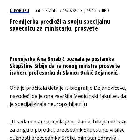
U FOKUSU
autor
BIZLife
19/07/2023 | 19:15
0
Premijerka predložila svoju specijalnu
savetnicu za ministarku prosvete
Premijerka Ana Brnabić pozvala je poslanike
Skupštine Srbije da za novog minstra prosvete
izaberu profesorku dr Slavicu Đukić Dejanović.
Ona je pročitala detalje iz biografije Dejanovićeve,
navodeći da je ona završila Medicinski fakultet, da
je specijalizirala neuropsihijatriju.
„U sedam mandata bila je poslanik, bila je ministar
za brigu o porodici, predsednik Skupštine, vršilac
dužnosti predsednika Srbije, ministar zdravlja i