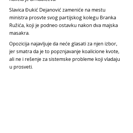
Slavica Đukić Dejanović zameniće na mestu
ministra prosvte svog partijskog kolegu Branka
Ružića, koji je podneo ostavku nakon dva majska
masakra.
Opozicija najavljuje da neće glasati za njen izbor,
jer smatra da je to popznjavanje koalicione kvote,
ali ne i rešenje za sistemske probleme koji vladaju
u prosveti.