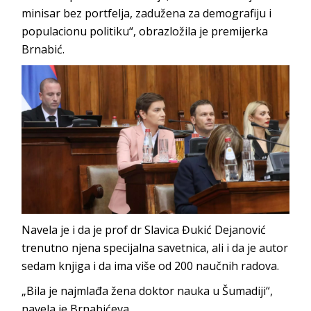
minisar bez portfelja, zadužena za demografiju i
populacionu politiku“, obrazložila je premijerka
Brnabić.
Navela je i da je prof dr Slavica Đukić Dejanović
trenutno njena specijalna savetnica, ali i da je autor
sedam knjiga i da ima više od 200 naučnih radova.
„Bila je najmlađa žena doktor nauka u Šumadiji“,
navela je Brnabićeva.