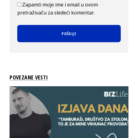
Zapamti moje ime i email u ovom
pretraživaču za sledeći komentar.
POVEZANE VESTI