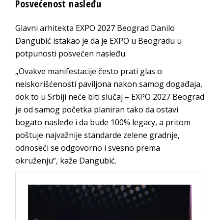
Posvećenost nasleđu
Glavni arhitekta EXPO 2027 Beograd Danilo
Dangubić istakao je da je EXPO u Beogradu u
potpunosti posvećen nasleđu.
„Ovakve manifestacije često prati glas o
neiskorišćenosti paviljona nakon samog događaja,
dok to u Srbiji neće biti slučaj – EXPO 2027 Beograd
je od samog početka planiran tako da ostavi
bogato nasleđe i da bude 100% legacy, a pritom
poštuje najvažnije standarde zelene gradnje,
odnoseći se odgovorno i svesno prema
okruženju“, kaže Dangubić.