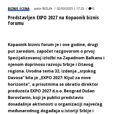
BIZNIS SCENA
autor
BIZLife
02/03/2025 | 17:25
0
Predstavljen EXPO 2027 na Kopaonik biznis
forumu
Kopaonik biznis forum je i ove godine, drugi
put zaredom, započet razgovorom o prvoj
Specijalizovanoj izložbi na Zapadnom Balkanu i
njenom doprinosu razvoju Srbije i čitavog
regiona. Uvodna tema 32. izdanja „srpskog
Davosa“ bila je „EXPO 2027: Ključ za nove
horizonte“, a prisutnima se obratio direktor
preduzeća EXPO 2027 d.o.o. Beograd Dušan
Borovčanin, koji je publici predstavio
dosadašnje aktivnosti u organizaciji najvećeg
međunarodnog događaja u istoriji Srbije i