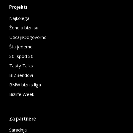
Projekti
Najkolega
Žene u biznisu
UticajnOdgovorno
Šta jedemo
30 ispod 30
Tasty Talks
BIZBendovi
BMW biznis liga
Bizlife Week
Za partnere
Saradnja