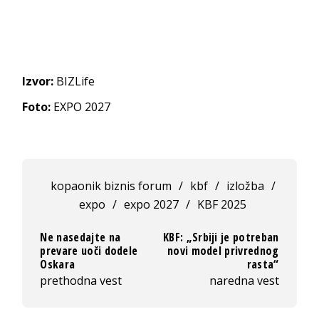
Izvor:
BIZLife
Foto:
EXPO 2027
kopaonik biznis forum
/
kbf
/
izložba
/
expo
/
expo 2027
/
KBF 2025
Ne nasedajte na
KBF: „Srbiji je potreban
prevare uoči dodele
novi model privrednog
Oskara
rasta“
prethodna vest
naredna vest