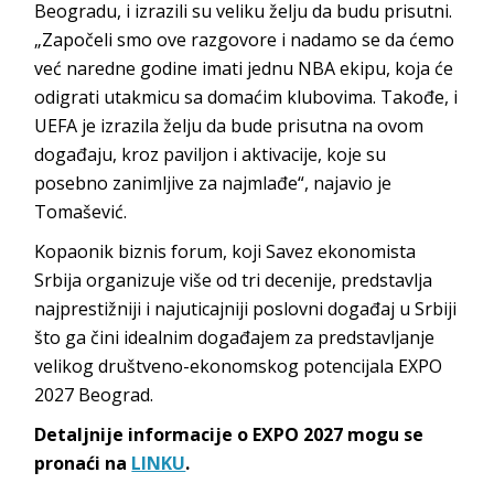
Beogradu, i izrazili su veliku želju da budu prisutni.
„Započeli smo ove razgovore i nadamo se da ćemo
već naredne godine imati jednu NBA ekipu, koja će
odigrati utakmicu sa domaćim klubovima. Takođe, i
UEFA je izrazila želju da bude prisutna na ovom
događaju, kroz paviljon i aktivacije, koje su
posebno zanimljive za najmlađe“, najavio je
Tomašević.
Kopaonik biznis forum, koji Savez ekonomista
Srbija organizuje više od tri decenije, predstavlja
najprestižniji i najuticajniji poslovni događaj u Srbiji
što ga čini idealnim događajem za predstavljanje
velikog društveno-ekonomskog potencijala EXPO
2027 Beograd.
Detaljnije informacije o EXPO 2027 mogu se
pronaći na
LINKU
.