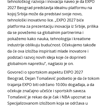
tehnološkog razvoja i inovacija naveo je da EXPO
2027 Beograd predstavlja idealnu platformu na
kojoj Srbija može da predstavi svoje novo,
tehnološki inovativno lice. „EXPO 2027 biće
platforma za prezentaciju inovacija iz Srbije, prilika
da se povežemo sa globalnim partnerima i
pokažemo kako nauka, tehnologija i kreativne
industrije oblikuju budućnost. Očekujemo takođe
da će ova izložba inspirisati mlade inovatore i
podstaći razvoj novih ideja koje će doprineti
globalnom napretku“, naglasio je on.
Govoreći o sportskom aspektu EXPO 2027
Beograd, Dejan Tomašević podsetio je da će tokom
trajanja EXPO biti održano 10.00o događaja, a da
očekuje značajno učešće i sportskih saveza.
Tomašević je rekao da je čak i NBA upoznat sa
Specijalizovanom izložbom koja se održava u