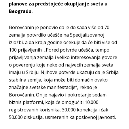
planove za predstojeće okupljanje sveta u
Beogradu.
Borovčanin je ponovio da je do sada više od 70
zemalja potvrdilo učešće na Specijalizovanoj
izložbi, a da kraja godine očekuje da će biti više od
100 prijavljenih. „Pored potvrde učešća, tempo
prijavljivanja zemalja i veliko interesovanja govore
o poverenju koje neke od najvećih zemalja sveta
imaju u Srbiju. Njihove potvrde ukazuju da je Srbija
stabilna zemlja, koja može biti domaćin ovako
značajne svetske manifestacije“, rekao je
Borovčanin. On je najavio i pokretanje sedam
biznis platformi, koja će omogućiti 10.000
registrovanih korisnika, 30.000 konekcija i čak
50.000 diskusija, usmerenih ka poslovnoj javnosti.