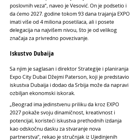
poslovnih veza“, naveo je Vesović. On je podsetio i
da ćemo 2027. godine tokom 93 dana trajanja EXPO
imati više od 4 miliona posetilaca, ali i posete
delegacija na najvišem nivou, što je od velikog
značaja za privredno povezivanje.
Iskustvo Dubaija
Sa njim je saglasan i direktor Strategije i planiranja
Expo City Dubai Džejmi Paterson, koji je predstavio
iskustva Dubaija i dodao da Srbija može da napravi
ozbiljan ekonomski iskorak.
„Beograd ima jedinstvenu priliku da kroz EXPO
2027 pokaže svoju dinamičnost, kreativnost i
potencijal, koristeći iskustva prethodnih izdanja
kao odskočnu dasku za stvaranje nova
partnerstva“, rekao je stručnjak iz Ujedinjenih