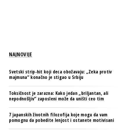
NAJNOVIJE
Svetski strip-hit koji deca obožavaju: „Zeka protiv
majmuna“ konačno je stigao u Srbiju
Toksičnost je zarazna: Kako jedan „briljantan, ali
nepodnošljiv“ zaposleni može da uništi ceo tim
7 japanskih životnih filozofija koje mogu da vam
pomognu da pobedite lenjost i ostanete motivisani