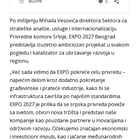
Po mišljenju Mihaila Vesovića direktora Sektora za
strateške analize, usluge i internacionalizaciju
Privredne komore Srbije, EXPO 2027 Beograd
predstavlja izuzetno ambiciozan projekat u svakom
pogledu i katalizator za ubrzavanje razvoja u
regionu.
„Već sada vidimo da EXPO pokreće celu privredu –
najvećim delom kroz dodatno pokretanje
građevinske i prateće industrije, kako bi se
infrastruktura završila po najvišim standardima.
EXPO 2027 je prilika da se srpska privreda poveže
sa svetom, otvori nova tržišta i predstavi naše
kompanije kao pouzdane partnere u inovacijama i
održivom razvoju. Očekujemo značajan ekonomski
i investicioni impuls, kao i jačanje međunarodnih