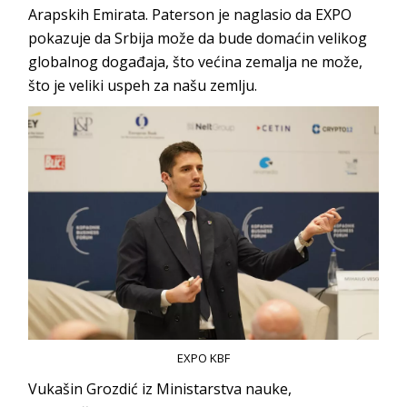
Arapskih Emirata. Paterson je naglasio da EXPO
pokazuje da Srbija može da bude domaćin velikog
globalnog događaja, što većina zemalja ne može,
što je veliki uspeh za našu zemlju.
EXPO KBF
Vukašin Grozdić iz Ministarstva nauke,