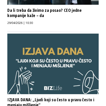
Da li treba da živimo za posao? CEO jedne
kompanije kaže – da
29/04/2026 | 10:30
IZJAVA DANA: „Ljudi koji su često u pravu često i
menjaju mišljenje“