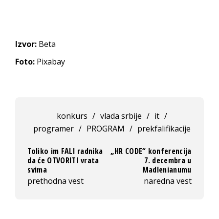
Izvor:
Beta
Foto:
Pixabay
konkurs
/
vlada srbije
/
it
/
programer
/
PROGRAM
/
prekfalifikacije
Toliko im FALI radnika
„HR CODE“ konferencija
da će OTVORITI vrata
7. decembra u
svima
Madlenianumu
prethodna vest
naredna vest