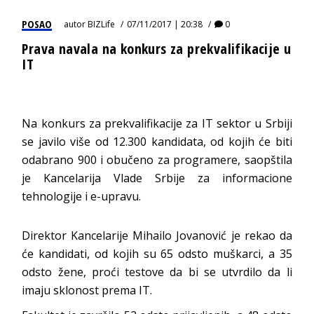
POSAO
autor
BIZLife
07/11/2017 | 20:38
0
Prava navala na konkurs za prekvalifikacije u
IT
Na konkurs za prekvalifikacije za IT sektor u Srbiji
se javilo više od 12.300 kandidata, od kojih će biti
odabrano 900 i obučeno za programere, saopštila
je Kancelarija Vlade Srbije za informacione
tehnologije i e-upravu.
Direktor Kancelarije Mihailo Jovanović je rekao da
će kandidati, od kojih su 65 odsto muškarci, a 35
odsto žene, proći testove da bi se utvrdilo da li
imaju sklonost prema IT.