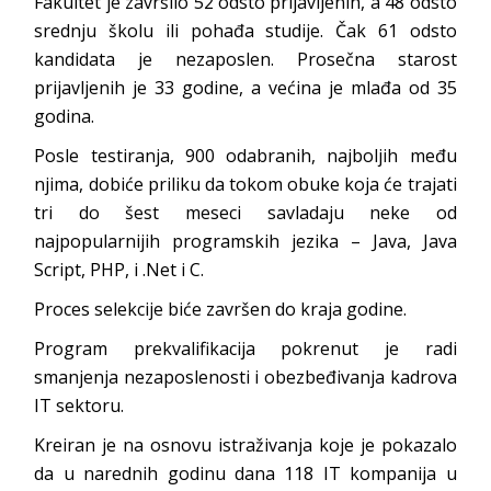
Fakultet je završilo 52 odsto prijavljenih, a 48 odsto
srednju školu ili pohađa studije. Čak 61 odsto
kandidata je nezaposlen. Prosečna starost
prijavljenih je 33 godine, a većina je mlađa od 35
godina.
Posle testiranja, 900 odabranih, najboljih među
njima, dobiće priliku da tokom obuke koja će trajati
tri do šest meseci savladaju neke od
najpopularnijih programskih jezika – Java, Java
Script, PHP, i .Net i C.
Proces selekcije biće završen do kraja godine.
Program prekvalifikacija pokrenut je radi
smanjenja nezaposlenosti i obezbeđivanja kadrova
IT sektoru.
Kreiran je na osnovu istraživanja koje je pokazalo
da u narednih godinu dana 118 IT kompanija u