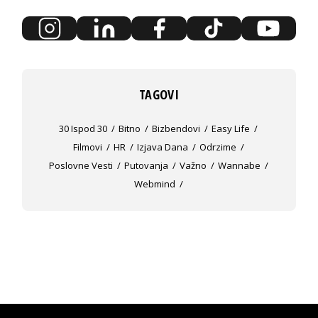
TAGOVI
30 Ispod 30
Bitno
Bizbendovi
Easy Life
Filmovi
HR
Izjava Dana
Odrzime
Poslovne Vesti
Putovanja
Važno
Wannabe
Webmind