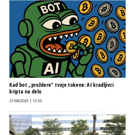
Kad bot „proždere“ tvoje tokene: AI kradljivci
kripta na delu
21/08/2025 | 12:33