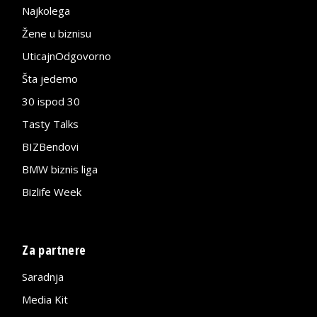
Najkolega
Žene u biznisu
UticajnOdgovorno
Šta jedemo
30 ispod 30
Tasty Talks
BIZBendovi
BMW biznis liga
Bizlife Week
Za partnere
Saradnja
Media Kit