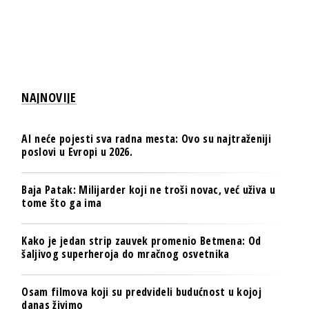
NAJNOVIJE
AI neće pojesti sva radna mesta: Ovo su najtraženiji
poslovi u Evropi u 2026.
Baja Patak: Milijarder koji ne troši novac, već uživa u
tome što ga ima
Kako je jedan strip zauvek promenio Betmena: Od
šaljivog superheroja do mračnog osvetnika
Osam filmova koji su predvideli budućnost u kojoj
danas živimo