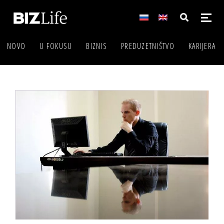
NOVO
U FOKUSU
BIZNIS
PREDUZETNIŠTVO
KARIJERA