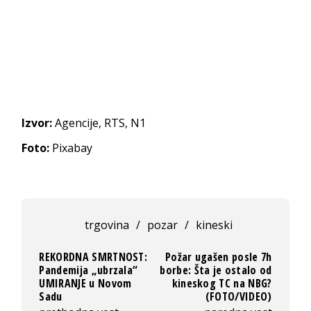
Izvor:
Agencije, RTS, N1
Foto:
Pixabay
trgovina
/
pozar
/
kineski
REKORDNA SMRTNOST:
Požar ugašen posle 7h
Pandemija „ubrzala“
borbe: Šta je ostalo od
UMIRANJE u Novom
kineskog TC na NBG?
Sadu
(FOTO/VIDEO)