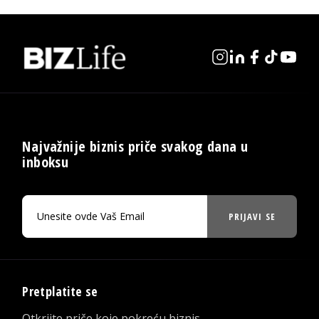
Najvažnije biznis priče svakog dana u
inboksu
PRIJAVI SE
Pretplatite se
Otkrijte priče koje pokreću biznis