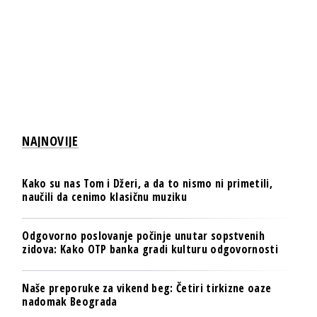
NAJNOVIJE
Kako su nas Tom i Džeri, a da to nismo ni primetili,
naučili da cenimo klasičnu muziku
Odgovorno poslovanje počinje unutar sopstvenih
zidova: Kako OTP banka gradi kulturu odgovornosti
Naše preporuke za vikend beg: Četiri tirkizne oaze
nadomak Beograda