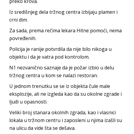
preko krova.
Iz središnjeg dela tržnog centra izbijaju plamen i
crni dim.
Za sada, prema rečima lekara Hitne pomoći, nema
povređenih.
Policija je ranije potvrdila da nije bilo nikoga u
objektu i da je vatra pod kontrolom.
N1 nezvanično saznaje da je požar izbio u delu
tržnog centra u kom se nalazi restoran.
U jednom trenutku se se iz objekta čule male
eksplozije, ali ne izgleda kao da su okolne zgrade i
ljudi u opasnosti.
Veliki broj stanara okolnih zgrada, kao i vlasnici
lokala u tržnom centru i zaposleni u njima izašli su
na ulicu da vide šta se dešava.