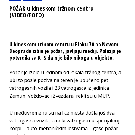
POŽAR u kineskom tržnom centru
(VIDEO/FOTO)
U kineskom tržnom centru u Bloku 70 na Novom
Beogradu izbio je požar, javljaju mediji. Policija je
potvrdila za RTS da nije bilo nikoga u objektu.
Požar je izbio u jednom od lokala tržnog centra, a
ubrzo posle poziva na teren je upućeno pet
vatrogasnih vozila i 23 vatrogasca iz jedinica
Zemun, Voždovac i Zvezdara, rekli su u MUP.
U međuvremenu su na lice mesta došla još dva
vatrogasna vozila, a neki vatrogasci u specijalnoj
korpi – auto-mehaničkim lestvama – gase požar