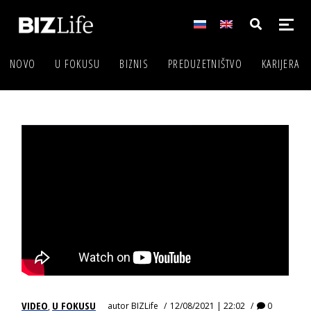
NOVO
U FOKUSU
BIZNIS
PREDUZETNIŠTVO
KARIJERA
VIDEO
U FOKUSU
autor
BIZLife
12/08/2021 | 22:02
0
,