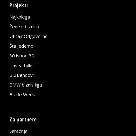
Projekti
Najkolega
Žene u biznisu
UticajnOdgovorno
Šta jedemo
30 ispod 30
Tasty Talks
BIZBendovi
BMW biznis liga
Bizlife Week
Za partnere
Saradnja