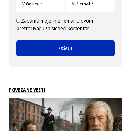
Zapamti moje ime i email u ovom
pretraživaču za sledeći komentar.
POVEZANE VESTI