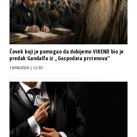
Čovek koji je pomogao da dobijemo VIKEND bio je
predak Gandalfa iz „Gospodara prstenova“
19/06/2026 | 12:30