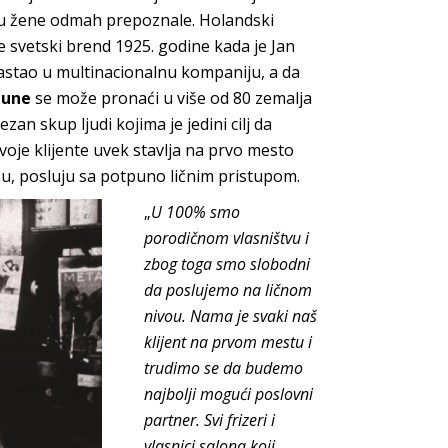
 su žene odmah prepoznale. Holandski
e svetski brend 1925. godine kada je Jan
astao u multinacionalnu kompaniju, a da
eune
se može pronaći u više od 80 zemalja
zan skup ljudi kojima je jedini cilj da
voje klijente uvek stavlja na prvo mesto
su, posluju sa potpuno ličnim pristupom.
„
U 100% smo
porodičnom vlasništvu i
zbog toga smo slobodni
da poslujemo na ličnom
nivou. Nama je svaki naš
klijent na prvom mestu i
trudimo se da budemo
najbolji mogući poslovni
partner. Svi frizeri i
vlasnici salona koji