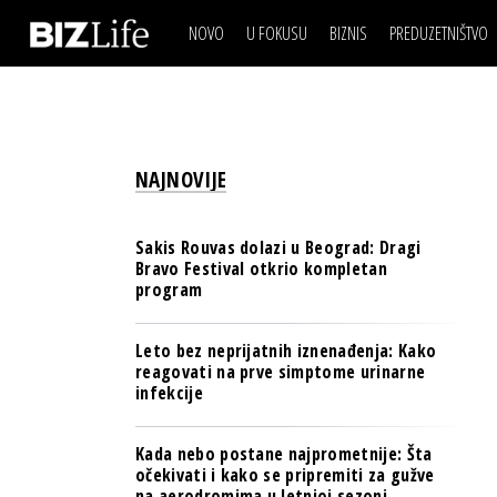
NOVO
U FOKUSU
BIZNIS
PREDUZETNIŠTVO
IZJAVA DANA
BIZNIS SCENA
VIDEO
REAL ESTATE
IZJAVA DANA
BIZNIS SCENA
BREND I KOMUNIKACI
VIDEO
REAL ESTATE
ESG & ENERGY
NAJNOVIJE
BREND I KOMUNIKACI
BANKE
ESG & ENERGY
OSIGURANJE
Sakis Rouvas dolazi u Beograd: Dragi
BANKE
Bravo Festival otkrio kompletan
TECH I AI
program
OSIGURANJE
BIZNIS & SPORT
TECH I AI
Leto bez neprijatnih iznenađenja: Kako
PULS REGIONA
reagovati na prve simptome urinarne
BIZNIS & SPORT
infekcije
NOVO NA RAFU
PULS REGIONA
Kada nebo postane najprometnije: Šta
NOVO NA RAFU
očekivati i kako se pripremiti za gužve
na aerodromima u letnjoj sezoni