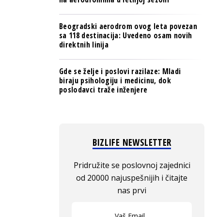
Beogradski aerodrom ovog leta povezan
sa 118 destinacija: Uvedeno osam novih
direktnih linija
Gde se želje i poslovi razilaze: Mladi
biraju psihologiju i medicinu, dok
poslodavci traže inženjere
BIZLIFE NEWSLETTER
Pridružite se poslovnoj zajednici
od 20000 najuspešnijih i čitajte
nas prvi