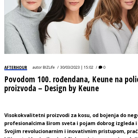
AFTERHOUR
autor
BIZLife
30/03/2023 | 15:02
0
Povodom 100. rođendana, Keune na polica
proizvoda – Design by Keune
Visokokvalitetni proizvodi za kosu, od bojenja do neg
profesionalcima širom sveta i pojam dobrog izgleda i
Svojim revolucionarnim i inovativnim pristupom, pr