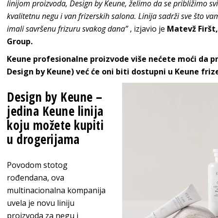
linijom proizvoda, Design by Keune, želimo da se približimo s
kvalitetnu negu i van frizerskih salona. Linija sadrži sve što va
imali savršenu frizuru svakog dana”
, izjavio je
Matevž Firšt
Group.
Keune profesionalne proizvode više nećete moći da pr
Design by Keune) već će oni biti dostupni u Keune fri
Design by Keune –
jedina Keune linija
koju možete kupiti
u drogerijama
Povodom stotog
rođendana, ova
multinacionalna kompanija
uvela je novu liniju
proizvoda za negu i