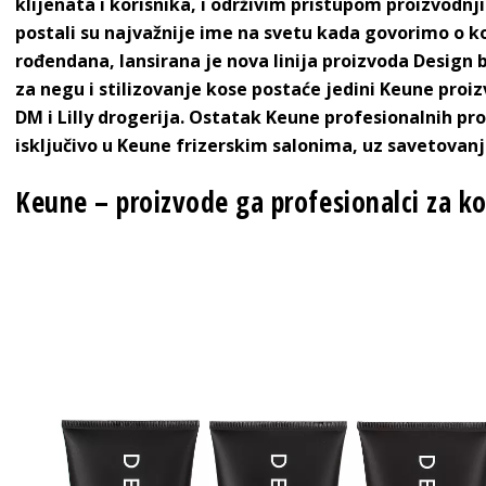
klijenata i korisnika, i održivim pristupom proizvodnji
postali su najvažnije ime na svetu kada govorimo o k
rođendana, lansirana je nova linija proizvoda Design 
za negu i stilizovanje kose postaće jedini Keune proi
DM i Lilly drogerija. Ostatak Keune profesionalnih p
isključivo u Keune frizerskim salonima, uz savetovanj
Keune – proizvode ga profesionalci za k