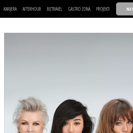
KARIJERA
AFTERHOUR
BIZTRAVEL
GASTRO ZONA
PROJEKTI
NE
POSAO
FILM I SCENA
NAJKOLEGA
LJUDI (HR)
KNJIGE
TASTY TALKS
POSAO
FILM I SCENA
NAJKOLEGA
JE
MOJ UGAO
AUTO SVET
30 ISPOD 30
LJUDI (HR)
KNJIGE
TASTY TALKS
USAVRŠAVANJE
STIL
BACK TO OFFIC
JE
MOJ UGAO
AUTO SVET
30 ISPOD 30
KNOW-HOW
WELLBEING
BIZBENDOVI
USAVRŠAVANJE
STIL
BACK TO OFFIC
BIZKOLEGIJUM
KNOW-HOW
WELLBEING
BIZBENDOVI
BMW BIZNIS LIG
BIZKOLEGIJUM
BIZLIFE WEEK
BMW BIZNIS LIG
IZJAVA GODINE
BIZLIFE WEEK
IZJAVA GODINE