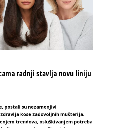
ma radnji stavlja novu liniju
e, postali su nezamenjivi
 zdravlja kose zadovoljnih mušterija.
aćenjem trendova, osluškivanjem potreba