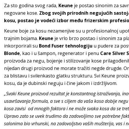
Za sto godina svog rada,
Keune
je postao sinonim za savr
negovane kose.
Zbog svojih prirodnih negujućih sasto
kosu, postao je vodeći izbor među frizerskim profesi
Keune boje za kosu nezamenjive su u profesionalnoj upotre
trajnim bojama.
Keune
je vrlo brzo postao i sinonim za p
inkorporirali su
Bond Fuser tehnologiju
u pudere za pos
Blonde
, kao i u šampon, regenerator i penu
Care Silver 
proizvoda za negu, bojenje i stilizovanje kose prilagođe
nijedan drugi proizvod ne morate tražiti negde drugde. On
za blistavu i svilenkasto glatku strukturu. Svi Keune proiz
kosu, da je dubinski neguju i čine jakom i izdržljivom.
„Svaki Keune proizvod rezultat je konstantnog istraživanja, ino
usavršavanja formula, a sve s ciljem da vaša kosa dobije negu
kosa zavisi od mnogih faktora i ne može svaka kosa da se treti
Upravo zato se uvek trudimo da zadovoljimo sve potrebne fakto
salonima bio vrhunski, na zadovoljstvo vaših mušterija, vas i 