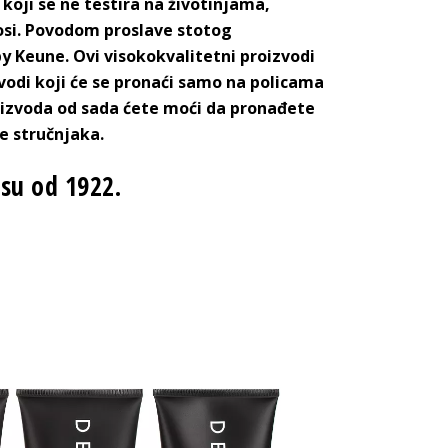
 koji se ne testira na životinjama,
osi. Povodom proslave stotog
by Keune. Ovi visokokvalitetni proizvodi
zvodi koji će se pronaći samo na policama
roizvoda od sada ćete moći da pronađete
e stručnjaka.
osu od 1922.