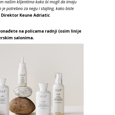
vim našim klijentima kako bi mogli da imaju
m je potrebno za negu i stajling, kako biste
, Direktor Keune Adriatic
onađete na policama radnji (osim linije
zerskim salonima.