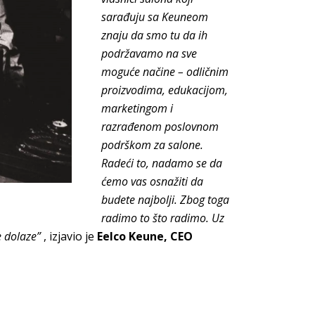
sarađuju sa Keuneom
znaju da smo tu da ih
podržavamo na sve
moguće načine – odličnim
proizvodima, edukacijom,
marketingom i
razrađenom poslovnom
podrškom za salone.
Radeći to, nadamo se da
ćemo vas osnažiti da
budete najbolji. Zbog toga
radimo to što radimo. Uz
je dolaze”
, izjavio je
Eelco Keune, CEO