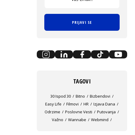
PRIJAVI SE
TAGOVI
30 Ispod 30
Bitno
Bizbendovi
Easy Life
Filmovi
HR
Izjava Dana
Odrzime
Poslovne Vesti
Putovanja
Važno
Wannabe
Webmind