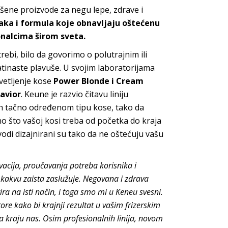
šene proizvode za negu lepe, zdrave i
jaka i formula koje obnavljaju oštećenu
onalcima širom sveta.
bi, bilo da govorimo o polutrajnim ili
latinaste plavuše. U svojim laboratorijama
vetljenje kose
Power Blonde i Cream
Savior
. Keune je razvio čitavu liniju
nih tačno određenom tipu kose, tako da
o što vašoj kosi treba od početka do kraja
vodi dizajnirani su tako da ne oštećuju vašu
vacija, proučavanja potreba korisnika i
 kakvu zaista zaslužuje. Negovana i zdrava
ra na isti način, i toga smo mi u Keneu svesni.
re kako bi krajnji rezultat u vašim frizerskim
na kraju nas. Osim profesionalnih linija, novom