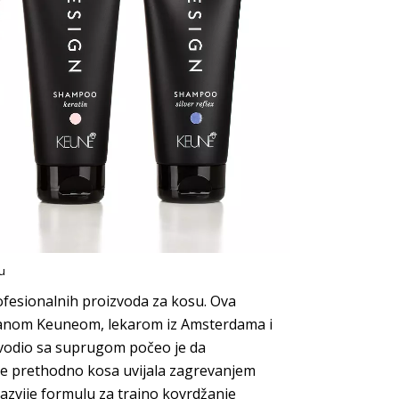
u
ofesionalnih proizvoda za kosu. Ova
 s Janom Keuneom, lekarom iz Amsterdama i
 vodio sa suprugom počeo je da
se prethodno kosa uvijala zagrevanjem
razvije formulu za trajno kovrdžanje