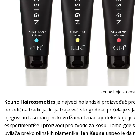
keune boje za kos
Keune Haircosmetics
je najveći holandski proizvođač pr
porodična tradicija, koja traje već sto godina, počela je
njegovom fascinacijom kovrdžama. Iznad apoteke koju je
eskperimentiše i proizvodi proizvode za kosu. Tamo gde 
uvijača preko plinskih plamenika,
Jan Keune
uspeo je da 