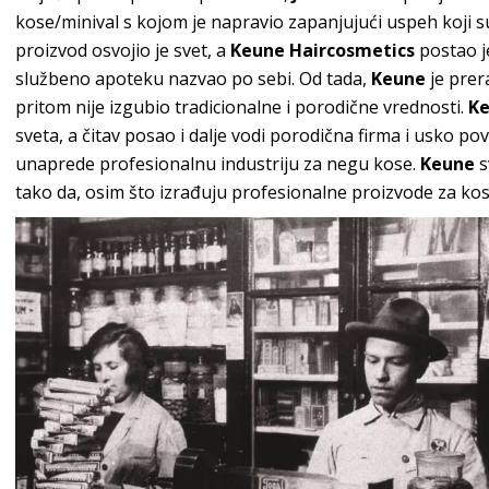
kose/minival s kojom je napravio zapanjujući uspeh koji
proizvod osvojio je svet, a
Keune Haircosmetics
postao j
službeno apoteku nazvao po sebi. Od tada,
Keune
je prer
pritom nije izgubio tradicionalne i porodične vrednosti.
K
sveta, a čitav posao i dalje vodi porodična firma i usko pove
unaprede profesionalnu industriju za negu kose.
Keune
s
tako da, osim što izrađuju profesionalne proizvode za ko