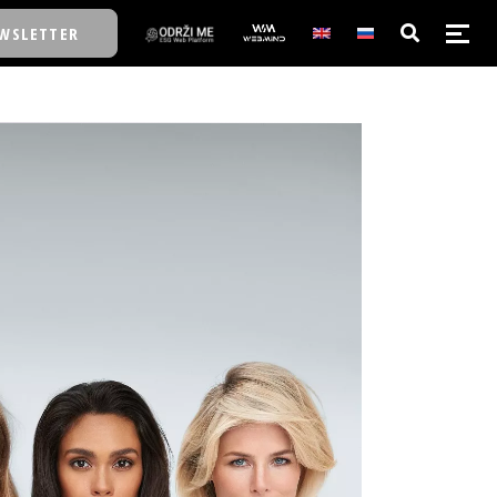
WSLETTER
E/SCHOOL
E/SCHOOL
A
A