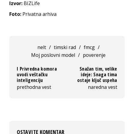
Izvor:
BIZLife
Foto:
Privatna arhiva
nelt
/
timski rad
/
fmcg
/
Moj poslovni model
/
poverenje
I Privredna komora
Snažan tim, velike
uvodi veštačku
ideje: Snaga tima
inteligenciju
ostaje ključ uspeha
prethodna vest
naredna vest
OSTAVITE KOMENTAR