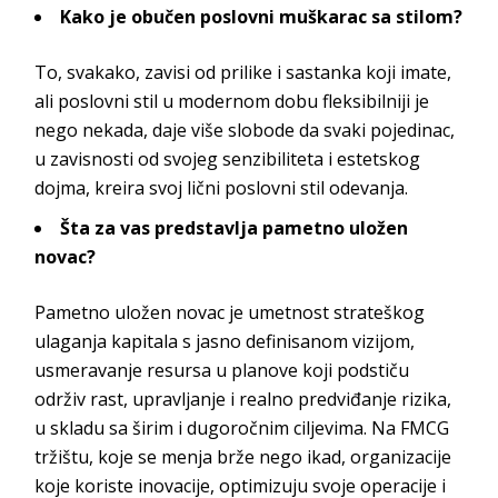
Kako je obučen poslovni muškarac sa stilom?
To, svakako, zavisi od prilike i sastanka koji imate,
ali poslovni stil u modernom dobu fleksibilniji je
nego nekada, daje više slobode da svaki pojedinac,
u zavisnosti od svojeg senzibiliteta i estetskog
dojma, kreira svoj lični poslovni stil
odevanja.
Šta za vas predstavlja pametno uložen
novac?
Pametno uložen novac je umetnost strateškog
ulaganja kapitala s jasno definisanom vizijom,
usmeravanje resursa u planove koji podstiču
održiv rast, upravljanje i realno predviđanje rizika,
u skladu sa širim i dugoročnim ciljevima. Na FMCG
tržištu, koje se menja brže nego ikad, organizacije
koje koriste inovacije, optimizuju svoje operacije i