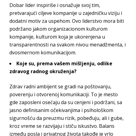
Dobar lider inspiriše i osnažuje svoj tim,
pretvarajući ciljeve kompanije u zajedničku viziju i
dodatni motiv za uspehom. Ovo liderstvo mora biti
podržano jakom organizacionom kulturom
kompanije, kulturom koja je ukorenjena u
transparentnosti na svakom nivou menadžmenta, i
dvosmernom komu
nikacijom.
Koje su, prema vašem mišljenju, odlike
zdravog radnog okruženja?
Zdrav radni ambijent se gradi na poštovanju,
poverenju i otvorenoj komunikaciji. To je mesto
gde zaposleni osećaju da su cenjeni i podržani, sa
jasno definisanim očekivanjima i psihološkom
sigurnošću da preuzmu rizik, pobeđuju, ali i gube,
kroz vreme se razvijaju i stiču iskustvo. Balans
između posla i privatnog života takođe je vrlo