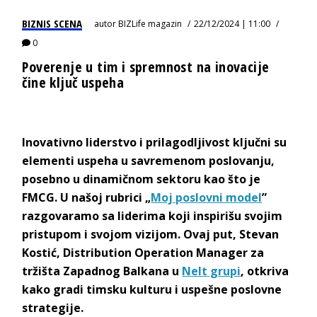
BIZNIS SCENA
autor
BIZLife magazin
22/12/2024 | 11:00
0
Poverenje u tim i spremnost na inovacije
čine ključ uspeha
Inovativno liderstvo i prilagodljivost ključni su
elementi uspeha u savremenom poslovanju,
posebno u dinamičnom sektoru kao što je
FMCG. U našoj rubrici „
Moj poslovni model
”
razgovaramo sa liderima koji inspirišu svojim
pristupom i svojom vizijom. Ovaj put,
Stevan
Kostić,
Distribution Operation Manager
za
tržišta Zapadnog Balkana u
Nelt
grupi
, otkriva
kako gradi timsku kulturu i uspešne poslovne
s
trategije.