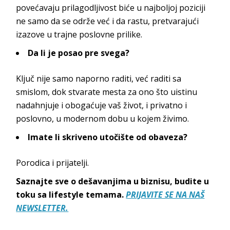
povećavaju prilagodljivost biće u najboljoj poziciji
ne samo da se održe već i da rastu, pretvarajući
izazove u trajne poslovn
e prilike.
Da li je posao pre svega?
Ključ nije samo naporno raditi, već raditi sa
smislom, dok stvarate mesta za ono što uistinu
nadahnjuje i obogaćuje vaš život, i privatno i
poslovno, u modernom dobu u koj
em živimo.
Imate li skriveno utočište od obaveza?
Porodica i pri
jatelji.
Saznajte sve o dešavanjima u biznisu, budite u
toku sa lifestyle temama.
PRIJAVITE SE NA NAŠ
NEWSLETTER.