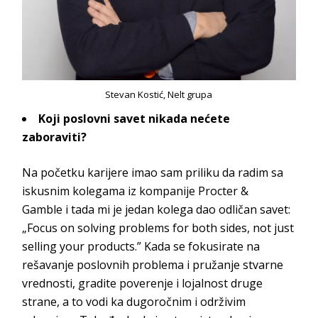
Stevan Kostić, Nelt grupa
Koji poslovni savet nikada nećete
zaboraviti?
Na početku karijere imao sam priliku da radim sa
iskusnim kolegama iz kompanije
Procter &
Gamble
i tada mi je jedan kolega dao odličan savet:
„Focus on solving problems for both sides, not just
selling your products.” Kada se fokusirate na
rešavanje poslovnih problema i pružanje stvarne
vrednosti, gradite poverenje i lojalnost druge
strane, a to vodi ka dugoročnim i održivim