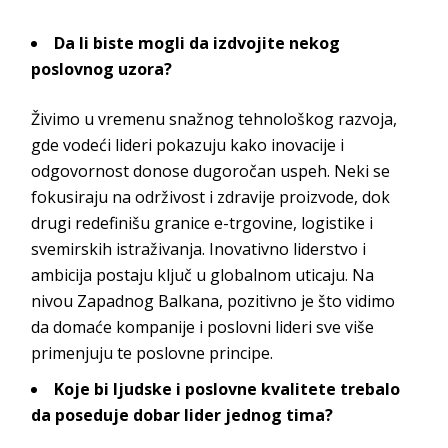
Da li biste mogli da izdvojite nekog
poslovnog uzora?
Živimo u vremenu snažnog tehnološkog razvoja,
gde vodeći lideri pokazuju kako inovacije i
odgovornost donose dugoročan uspeh. Neki se
fokusiraju na održivost i zdravije proizvode, dok
drugi redefinišu granice e-trgovine, logistike i
svemirskih istraživanja. Inovativno liderstvo i
ambicija postaju ključ u globalnom uticaju. Na
nivou Zapadnog Balkana, pozitivno je što vidimo
da domaće kompanije i poslovni lideri sve više
primenjuju te poslovne
principe.
Koje bi ljudske i poslovne kvalitete trebalo
da poseduje dobar lider jednog tima?