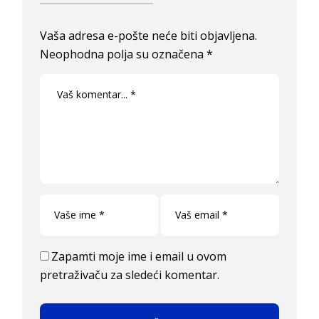
Vaša adresa e-pošte neće biti objavljena.
Neophodna polja su označena
*
Zapamti moje ime i email u ovom
pretraživaču za sledeći komentar.