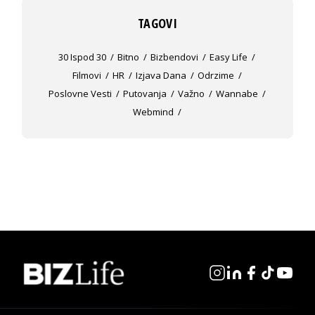
TAGOVI
30 Ispod 30
Bitno
Bizbendovi
Easy Life
Filmovi
HR
Izjava Dana
Odrzime
Poslovne Vesti
Putovanja
Važno
Wannabe
Webmind