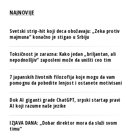
NAJNOVIJE
Svetski strip-hit koji deca obožavaju: „Zeka protiv
majmuna“ konačno je stigao u Srbiju
Toksičnost je zarazna: Kako jedan „briljantan, ali
nepodnošljiv“ zaposleni može da uništi ceo tim
7 japanskih životnih filozofija koje mogu da vam
pomognu da pobedite lenjost i ostanete motivisani
Dok AI giganti grade ChatGPT, srpski startap pravi
AI koji razume naše jezike
IZJAVA DANA: „Dobar direktor mora da služi svom
timu“