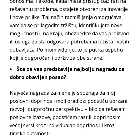
odnosima. Takođe, kada imate pristup baziran na
rešavanju problema, ostajete otvoreni za inovacije
i nove prilike. Taj način razmišljanja omogućava
vam da se prilagodite tržištu, identifikujete nove
mogućnosti i, na kraju, obezbedite da vaš proizvod
ili usluga zaista odgovara potrebama tržišta i vaših
dobavljača. Po mom viđenju, to je put ka uspehu
koji je dugoročan i održiv za o
be strane.
Šta za vas predstavlja najbolju nagradu za
dobro obavljen posao?
Najveća nagrada za mene je spoznaja da moj
poslovni doprinos i moji predlozi podstiču ubrzani
razvoj i dugoročnu perspektivu – bilo da rešavam
poslovne izazove, podstičem rast ili doprinosim
većoj svrsi kroz individualan doprinos ili kroz
timske a
ktivnosti.