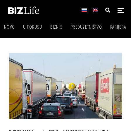
NOVO
U FOKUSU
BIZNIS
PREDUZETNIŠTVO
KARIJERA