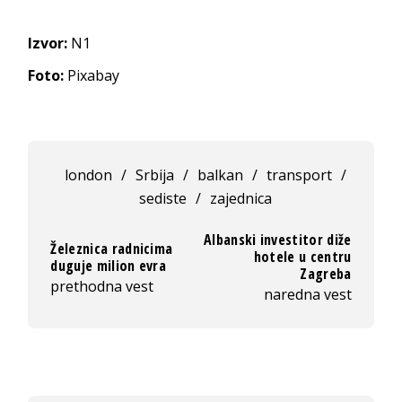
Izvor:
N1
Foto:
Pixabay
london
/
Srbija
/
balkan
/
transport
/
sediste
/
zajednica
Albanski investitor diže
Železnica radnicima
hotele u centru
duguje milion evra
Zagreba
prethodna vest
naredna vest