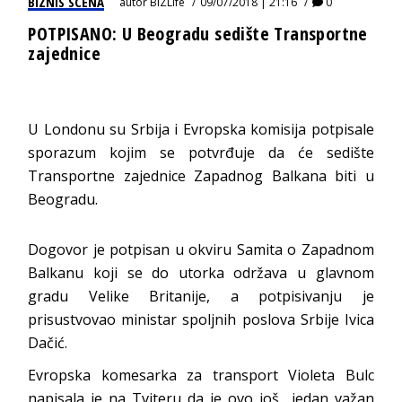
BIZNIS SCENA
autor
BIZLife
09/07/2018 | 21:16
0
POTPISANO: U Beogradu sedište Transportne
zajednice
U Londonu su Srbija i Evropska komisija potpisale
sporazum kojim se potvrđuje da će sedište
Transportne zajednice Zapadnog Balkana biti u
Beogradu.
Dogovor je potpisan u okviru Samita o Zapadnom
Balkanu koji se do utorka održava u glavnom
gradu Velike Britanije, a potpisivanju je
prisustvovao ministar spoljnih poslova Srbije Ivica
Dačić.
Evropska komesarka za transport Violeta Bulc
napisala je na Tviteru da je ovo još „jedan važan