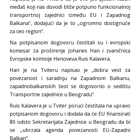
međaš koji nas dovodi bliže potpuno funkcionalnoj
transportnoj zajednici između EU i Zapadnog
Balkana“, dodajući da je to „ogromno dostignuće
za ceo region“.
Na potpisanom dogovoru čestitali su i evropski
komesar za proširenje Johanes Han i zvaničnica
Evropske komisije Henoveva Ruis Kalavera.
Han je na Tviteru napisao je „dobra vest za
povezanost i saradnju na Zapadnom Balkanu,
zapadnobalkanskih šest se dogovorilo o sedištu
Transportne zajednice u Beogradu“.
Ruis Kalavera je u Tviter poruci čestitala na upravo
potpisanom dogovoru i dodala da će EU finansirati
80 odsto Sekretarijata Zajednice u Beogradu da bi
se „ubrzala agenda povezanosti EU-Zapadni
Balkan“.