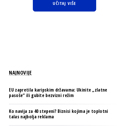
UČITAJ VIŠE
NAJNOVIJE
EU zapretila karipskim državama: Ukinite „zlatne
pasoše“ ili gubite bezvizni režim
Ko navija za 40 stepeni? Biznisi kojima je toplotni
talas najbolja reklama