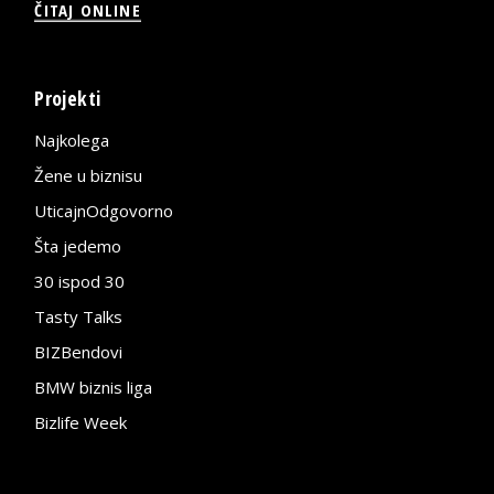
ČITAJ ONLINE
Projekti
Najkolega
Žene u biznisu
UticajnOdgovorno
Šta jedemo
30 ispod 30
Tasty Talks
BIZBendovi
BMW biznis liga
Bizlife Week