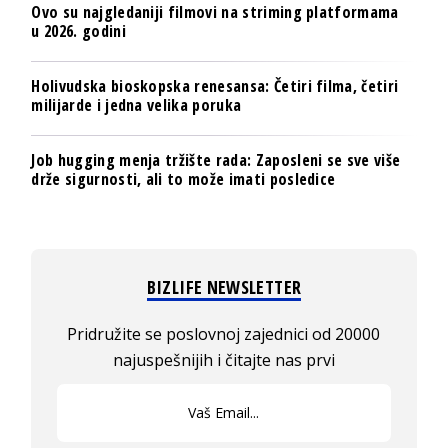
Ovo su najgledaniji filmovi na striming platformama
u 2026. godini
Holivudska bioskopska renesansa: Četiri filma, četiri
milijarde i jedna velika poruka
Job hugging menja tržište rada: Zaposleni se sve više
drže sigurnosti, ali to može imati posledice
BIZLIFE NEWSLETTER
Pridružite se poslovnoj zajednici od 20000
najuspešnijih i čitajte nas prvi