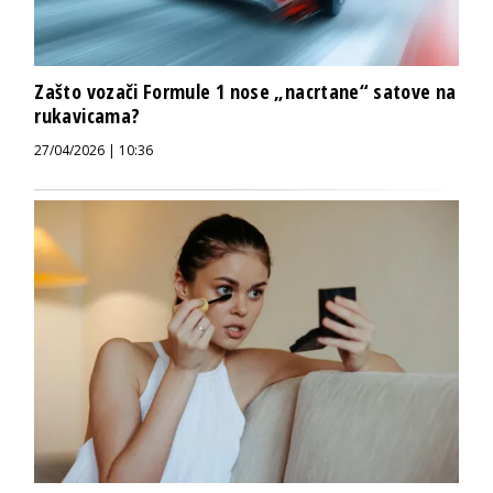
Zašto vozači Formule 1 nose „nacrtane“ satove na
rukavicama?
27/04/2026 | 10:36