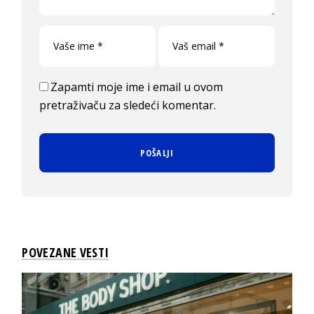
Zapamti moje ime i email u ovom
pretraživaču za sledeći komentar.
POVEZANE VESTI