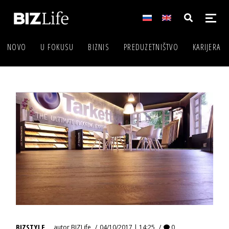
NOVO
U FOKUSU
BIZNIS
PREDUZETNIŠTVO
KARIJERA
BIZSTYLE
autor
BIZLife
04/10/2017 | 14:25
0