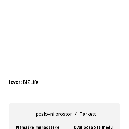
Izvor:
BIZLife
poslovni prostor
/
Tarkett
Nemačke menadžerke
Ovaj posao je među