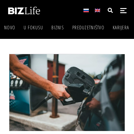
NOVO
U FOKUSU
BIZNIS
PREDUZETNIŠTVO
KARIJERA