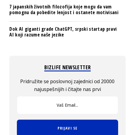
7 japanskih životnih filozofija koje mogu da vam
pomognu da pobedite lenjost i ostanete motivisani
Dok AI giganti grade ChatGPT, srpski startap pravi
AI koji razume naše jezike
BIZLIFE NEWSLETTER
Pridružite se poslovnoj zajednici od 20000
najuspešnijih i čitajte nas prvi
PRIJAVI SE