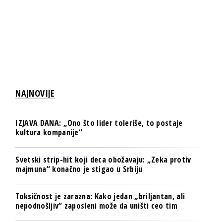
NAJNOVIJE
IZJAVA DANA: „Ono što lider toleriše, to postaje
kultura kompanije“
Svetski strip-hit koji deca obožavaju: „Zeka protiv
majmuna“ konačno je stigao u Srbiju
Toksičnost je zarazna: Kako jedan „briljantan, ali
nepodnošljiv“ zaposleni može da uništi ceo tim