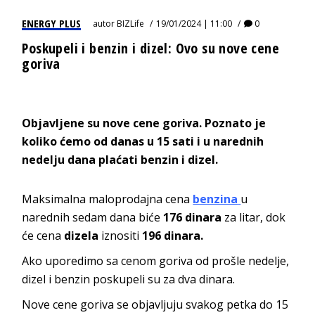
ENERGY PLUS
autor
BIZLife
19/01/2024 | 11:00
0
Poskupeli i benzin i dizel: Ovo su nove cene
goriva
Objavljene su nove cene goriva. Poznato je
koliko ćemo od danas u 15 sati i u narednih
nedelju dana plaćati benzin i dizel.
Maksimalna maloprodajna cena
benzina
u
narednih sedam dana biće
176 dinara
za litar, dok
će cena
dizela
iznositi
196 dinara.
Ako uporedimo sa cenom goriva od prošle nedelje,
dizel i benzin poskupeli su za dva dinara.
Nove cene goriva se objavljuju svakog petka do 15