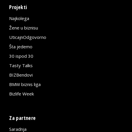
Projekti
Najkolega
Žene u biznisu
UticajnOdgovorno
Šta jedemo
30 ispod 30
Tasty Talks
BIZBendovi
BMW biznis liga
Bizlife Week
Za partnere
Saradnja