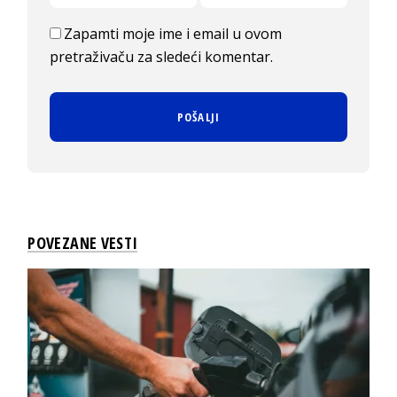
Zapamti moje ime i email u ovom
pretraživaču za sledeći komentar.
POVEZANE VESTI