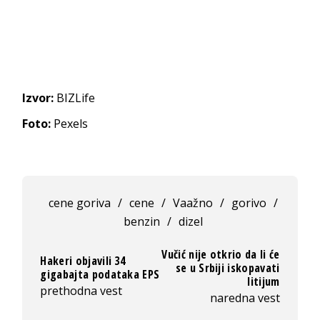
Izvor:
BIZLife
Foto:
Pexels
cene goriva
/
cene
/
Vaažno
/
gorivo
/
benzin
/
dizel
Vučić nije otkrio da li će
Hakeri objavili 34
se u Srbiji iskopavati
gigabajta podataka EPS
litijum
prethodna vest
naredna vest