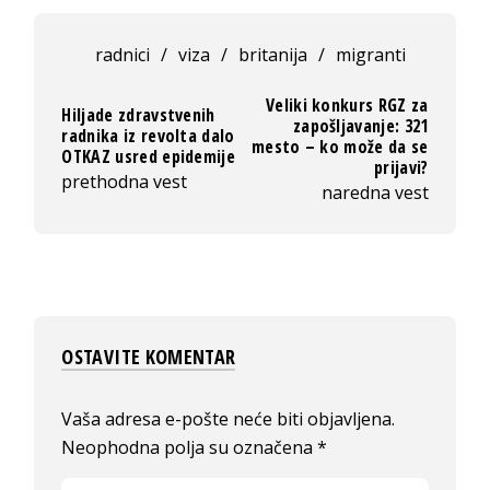
radnici
/
viza
/
britanija
/
migranti
Veliki konkurs RGZ za
Hiljade zdravstvenih
zapošljavanje: 321
radnika iz revolta dalo
mesto – ko može da se
OTKAZ usred epidemije
prijavi?
prethodna vest
naredna vest
OSTAVITE KOMENTAR
Vaša adresa e-pošte neće biti objavljena.
Neophodna polja su označena
*