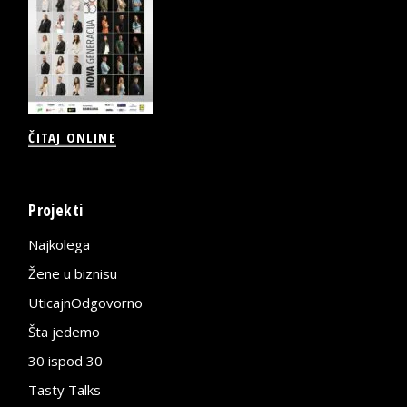
ČITAJ ONLINE
Projekti
Najkolega
Žene u biznisu
UticajnOdgovorno
Šta jedemo
30 ispod 30
Tasty Talks