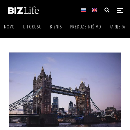
NOVO
U FOKUSU
BIZNIS
PREDUZETNIŠTVO
KARIJERA