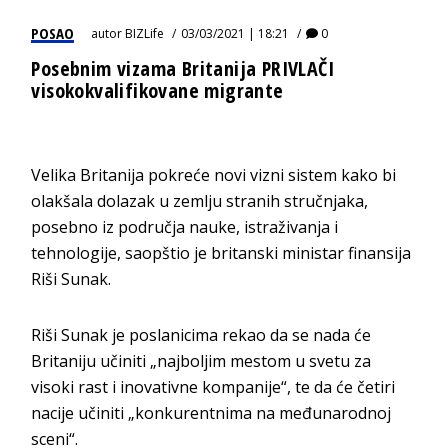
POSAO
autor
BIZLife
03/03/2021 | 18:21
0
Posebnim vizama Britanija PRIVLAČI
visokokvalifikovane migrante
Velika Britanija pokreće novi vizni sistem kako bi
olakšala dolazak u zemlju stranih stručnjaka,
posebno iz područja nauke, istraživanja i
tehnologije, saopštio je britanski ministar finansija
Riši Sunak.
Riši Sunak je poslanicima rekao da se nada će
Britaniju učiniti „najboljim mestom u svetu za
visoki rast i inovativne kompanije“, te da će četiri
nacije učiniti „konkurentnima na međunarodnoj
sceni“.