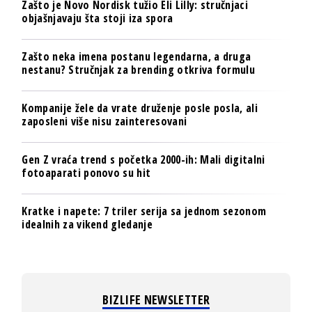
Zašto je Novo Nordisk tužio Eli Lilly: stručnjaci
objašnjavaju šta stoji iza spora
Zašto neka imena postanu legendarna, a druga
nestanu? Stručnjak za brending otkriva formulu
Kompanije žele da vrate druženje posle posla, ali
zaposleni više nisu zainteresovani
Gen Z vraća trend s početka 2000-ih: Mali digitalni
fotoaparati ponovo su hit
Kratke i napete: 7 triler serija sa jednom sezonom
idealnih za vikend gledanje
BIZLIFE NEWSLETTER