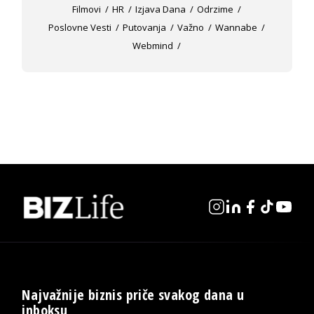
Filmovi
HR
Izjava Dana
Odrzime
Poslovne Vesti
Putovanja
Važno
Wannabe
Webmind
Najvažnije biznis priče svakog dana u
inboksu