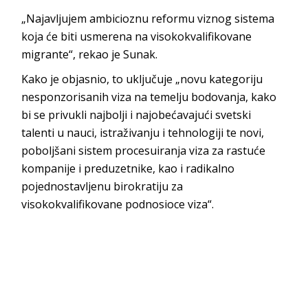
„Najavljujem ambicioznu reformu viznog sistema
koja će biti usmerena na visokokvalifikovane
migrante“, rekao je Sunak.
Kako je objasnio, to uključuje „novu kategoriju
nesponzorisanih viza na temelju bodovanja, kako
bi se privukli najbolji i najobećavajući svetski
talenti u nauci, istraživanju i tehnologiji te novi,
poboljšani sistem procesuiranja viza za rastuće
kompanije i preduzetnike, kao i radikalno
pojednostavljenu birokratiju za
visokokvalifikovane podnosioce viza“.