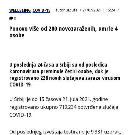
WELLBEING
COVID-19
autor
BIZLife
21/07/2021 | 15:24
,
0
Ponovo više od 200 novozaraženih, umrle 4
osobe
U poslednja 24 časa u Srbiji su od posledica
koronavirusa preminule četiri osobe, dok je
registrovano 228 novih slučajeva zaraze virusom
COVID-19.
U Srbiji je do 15 časova 21. jula 2021. godine
registrovano ukupno 719.234 potvrđena slučaja
COVID-19.
Od poslednjeg izveštaja testirano je 9.331 uzorak,