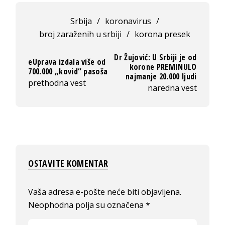
Srbija
/
koronavirus
/
broj zaraženih u srbiji
/
korona presek
Dr Žujović: U Srbiji je od
eUprava izdala više od
korone PREMINULO
700.000 „kovid“ pasoša
najmanje 20.000 ljudi
prethodna vest
naredna vest
OSTAVITE KOMENTAR
Vaša adresa e-pošte neće biti objavljena.
Neophodna polja su označena
*