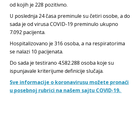
od kojih je 228 pozitivno.
U poslednja 24 časa preminule su četiri osobe, a do
sada je od virusa COVID-19 preminulo ukupno
7.092 pacijenta.
Hospitalizovano je 316 osoba, a na respiratorima
se nalazi 10 pacijenata.
Do sada je testirano 4.582.288 osoba koje su
ispunjavale kriterijume definicije slučaja.
Sve informacije o koronavirusu možete pronaći
u posebnoj rubrici na našem sajtu COVID-19.