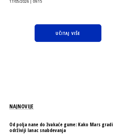
17/05/2026 | 09:15
UČITAJ VIŠE
NAJNOVIJE
Od polja nane do žvakaće gume: Kako Mars gradi
održiviji lanac snabdevanja