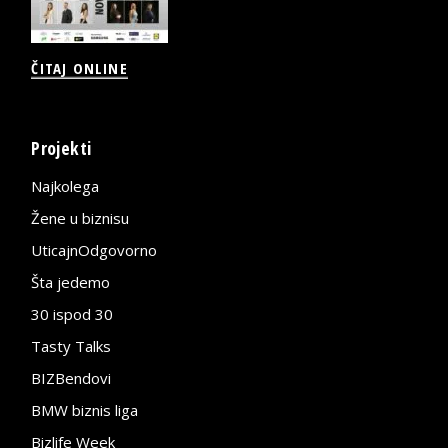
ČITAJ ONLINE
Projekti
Najkolega
Žene u biznisu
UticajnOdgovorno
Šta jedemo
30 ispod 30
Tasty Talks
BIZBendovi
BMW biznis liga
Bizlife Week