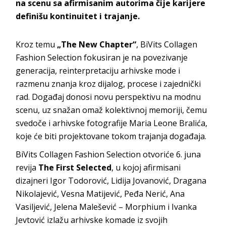
na scenu sa afirmisanim autorima čije karijere
definišu kontinuitet i trajanje.
Kroz temu
„The New Chapter“
, BiVits Collagen
Fashion Selection fokusiran je na povezivanje
generacija, reinterpretaciju arhivske mode i
razmenu znanja kroz dijalog, procese i zajednički
rad. Događaj donosi novu perspektivu na modnu
scenu, uz snažan omaž kolektivnoj memoriji, čemu
svedoče i arhivske fotografije Maria Leone Bralića,
koje će biti projektovane tokom trajanja događaja.
BiVits Collagen Fashion Selection otvoriće 6. juna
revija
The First Selected
, u kojoj afirmisani
dizajneri Igor Todorović, Lidija Jovanović, Dragana
Nikolajević, Vesna Matijević, Peđa Nerić, Ana
Vasiljević, Jelena Malešević – Morphium i Ivanka
Jevtović izlažu arhivske komade iz svojih