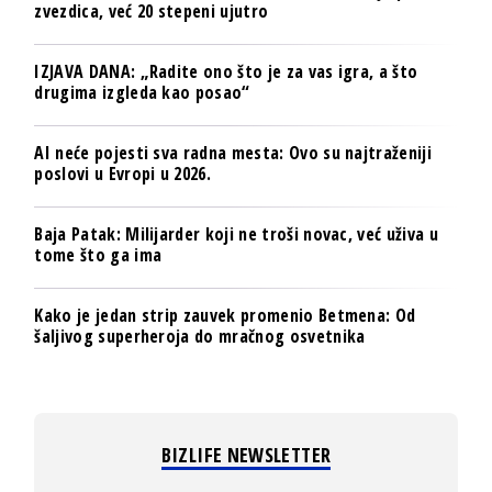
zvezdica, već 20 stepeni ujutro
IZJAVA DANA: „Radite ono što je za vas igra, a što
drugima izgleda kao posao“
AI neće pojesti sva radna mesta: Ovo su najtraženiji
poslovi u Evropi u 2026.
Baja Patak: Milijarder koji ne troši novac, već uživa u
tome što ga ima
Kako je jedan strip zauvek promenio Betmena: Od
šaljivog superheroja do mračnog osvetnika
BIZLIFE NEWSLETTER