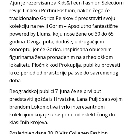
7.jun je rezervisan za Kids&Teen Fashion Selection i
revije Lindex i Pertini Fashion, nakon čega će
tradicionalno Gorica Pejaković predstaviti svoju
kolekciju na reviji Gorim – Apsolutno fantastične
powered by Llums, koju nose žene od 30 do 65
godina. Ovoga puta, doduše, u drugačijem
konceptu, jer će Gorica, inspirisana obučenim
figurinama žena pronađenim na arheološkom
lokalitetu Pločnik kod Prokuplja, publiku provesti
kroz period od praistorije pa sve do savremenog
doba.
Beogradskoj publici 7. juna će se prvi put
predstaviti gošća iz Hrvatske, Lana Puljić sa svojim
brendom Lokomotiva i vrlo interesantnom
kolekcijom koja je u rasponu od eklektičnog do
klasičnih krojeva.
Poslednjeg dana 38. BiVits Collagen Fashion