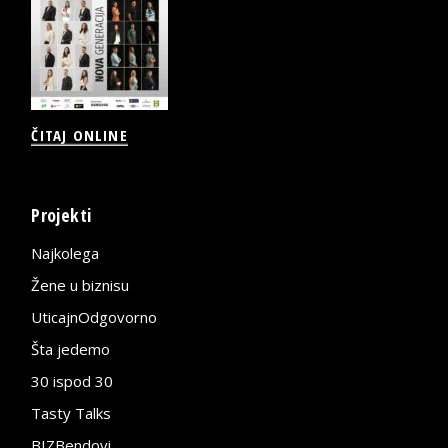
ČITAJ ONLINE
Projekti
Najkolega
Žene u biznisu
UticajnOdgovorno
Šta jedemo
30 ispod 30
Tasty Talks
BIZBendovi