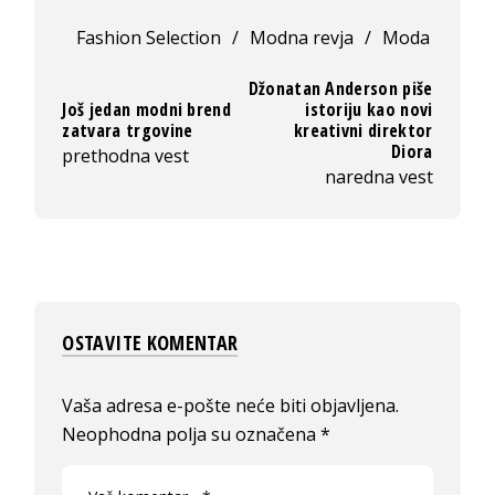
Fashion Selection
/
Modna revja
/
Moda
Džonatan Anderson piše
Još jedan modni brend
istoriju kao novi
zatvara trgovine
kreativni direktor
Diora
prethodna vest
naredna vest
OSTAVITE KOMENTAR
Vaša adresa e-pošte neće biti objavljena.
Neophodna polja su označena
*