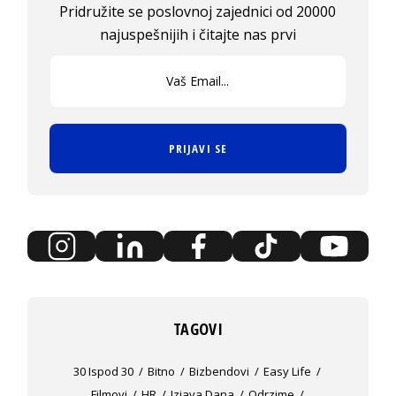
Pridružite se poslovnoj zajednici od 20000
najuspešnijih i čitajte nas prvi
PRIJAVI SE
TAGOVI
30 Ispod 30
Bitno
Bizbendovi
Easy Life
Filmovi
HR
Izjava Dana
Odrzime