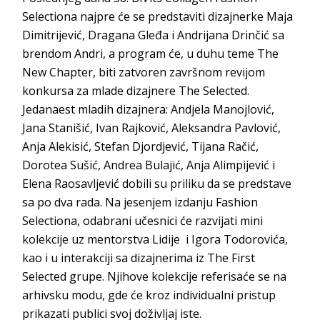
Selectiona najpre će se predstaviti dizajnerke Maja
Dimitrijević, Dragana Gleđa i Andrijana Drinčić sa
brendom Andri, a program će, u duhu teme The
New Chapter, biti zatvoren završnom revijom
konkursa za mlade dizajnere The Selected.
Jedanaest mladih dizajnera: Andjela Manojlović,
Jana Stanišić, Ivan Rajković, Aleksandra Pavlović,
Anja Alekisić, Stefan Djordjević, Tijana Račić,
Dorotea Sušić, Andrea Bulajić, Anja Alimpijević i
Elena Raosavljević dobili su priliku da se predstave
sa po dva rada. Na jesenjem izdanju Fashion
Selectiona, odabrani učesnici će razvijati mini
kolekcije uz mentorstva Lidije i Igora Todorovića,
kao i u interakciji sa dizajnerima iz The First
Selected grupe. Njihove kolekcije referisaće se na
arhivsku modu, gde će kroz individualni pristup
prikazati publici svoj doživljaj iste.