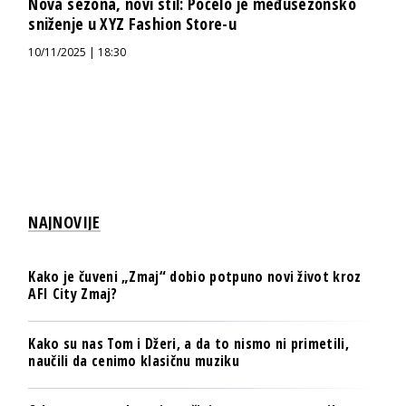
Nova sezona, novi stil: Počelo je međusezonsko
sniženje u XYZ Fashion Store-u
10/11/2025 | 18:30
NAJNOVIJE
Kako je čuveni „Zmaj“ dobio potpuno novi život kroz
AFI City Zmaj?
Kako su nas Tom i Džeri, a da to nismo ni primetili,
naučili da cenimo klasičnu muziku