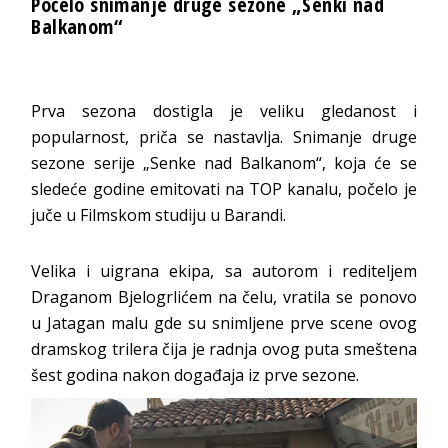
Počelo snimanje druge sezone „Senki nad
Balkanom“
Prva sezona dostigla je veliku gledanost i
popularnost, priča se nastavlja. Snimanje druge
sezone serije „Senke nad Balkanom“, koja će se
sledeće godine emitovati na TOP kanalu, počelo je
juče u Filmskom studiju u Barandi.
Velika i uigrana ekipa, sa autorom i rediteljem
Draganom Bjelogrlićem na čelu, vratila se ponovo
u Jatagan malu gde su snimljene prve scene ovog
dramskog trilera čija je radnja ovog puta smeštena
šest godina nakon događaja iz prve sezone.