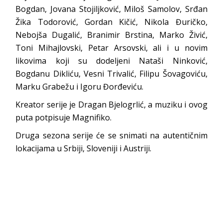
Bogdan, Jovana Stojiljković, Miloš Samolov, Srđan
Žika Todorović, Gordan Kičić, Nikola Đuričko,
Nebojša Dugalić, Branimir Brstina, Marko Živić,
Toni Mihajlovski, Petar Arsovski, ali i u novim
likovima koji su dodeljeni Nataši Ninković,
Bogdanu Dikliću, Vesni Trivalić, Filipu Šovagoviću,
Marku Grabežu i Igoru Đorđeviću.
Kreator serije je Dragan Bjelogrlić, a muziku i ovog
puta potpisuje Magnifiko.
Druga sezona serije će se snimati na autentičnim
lokacijama u Srbiji, Sloveniji i Austriji.