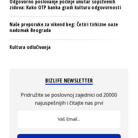
Odgovorno poslovanje počinje unutar sopstvenih
zidova: Kako OTP banka gradi kulturu odgovornosti
Naše preporuke za vikend beg: Četiri tirkizne oaze
nadomak Beograda
Kultura odlučivanja
BIZLIFE NEWSLETTER
Pridružite se poslovnoj zajednici od 20000
najuspešnijih i čitajte nas prvi