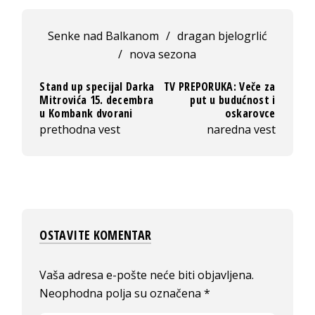
Senke nad Balkanom
/
dragan bjelogrlić
/
nova sezona
Stand up specijal Darka
TV PREPORUKA: Veče za
Mitrovića 15. decembra
put u budućnost i
u Kombank dvorani
oskarovce
prethodna vest
naredna vest
OSTAVITE KOMENTAR
Vaša adresa e-pošte neće biti objavljena.
Neophodna polja su označena
*