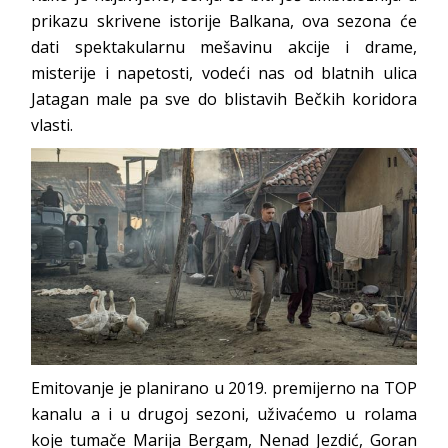
prikazu skrivene istorije Balkana, ova sezona će
dati spektakularnu mešavinu akcije i drame,
misterije i napetosti, vodeći nas od blatnih ulica
Jatagan male pa sve do blistavih Bečkih koridora
vlasti.
Emitovanje je planirano u 2019. premijerno na TOP
kanalu a i u drugoj sezoni, uživaćemo u rolama
koje tumače Marija Bergam, Nenad Jezdić, Goran