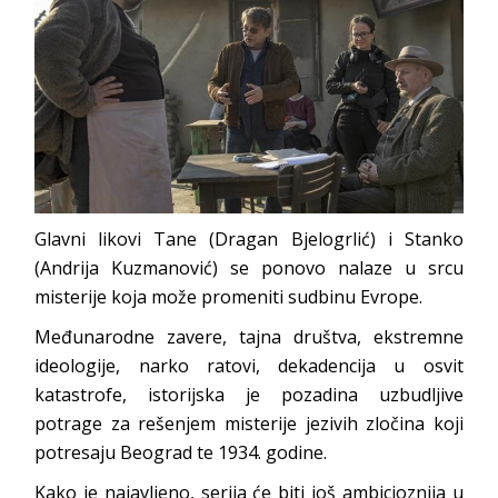
Glavni likovi Tane (Dragan Bjelogrlić) i Stanko
(Andrija Kuzmanović) se ponovo nalaze u srcu
misterije koja može promeniti sudbinu Evrope.
Međunarodne zavere, tajna društva, ekstremne
ideologije, narko ratovi, dekadencija u osvit
katastrofe, istorijska je pozadina uzbudljive
potrage za rešenjem misterije jezivih zločina koji
potresaju Beograd te 1934. godine.
Kako je najavljeno, serija će biti još ambicioznija u