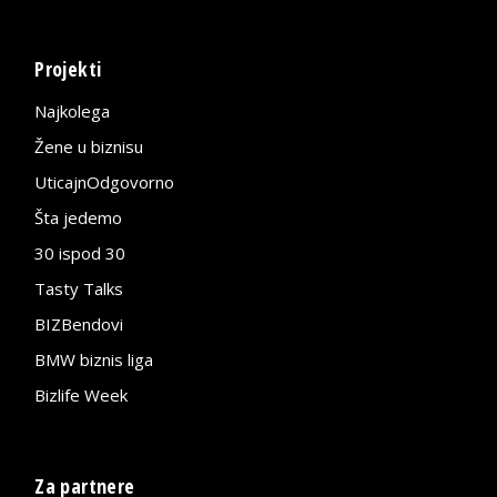
Projekti
Najkolega
Žene u biznisu
UticajnOdgovorno
Šta jedemo
30 ispod 30
Tasty Talks
BIZBendovi
BMW biznis liga
Bizlife Week
Za partnere