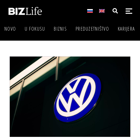
NOVO
U FOKUSU
BIZNIS
PREDUZETNIŠTVO
KARIJERA