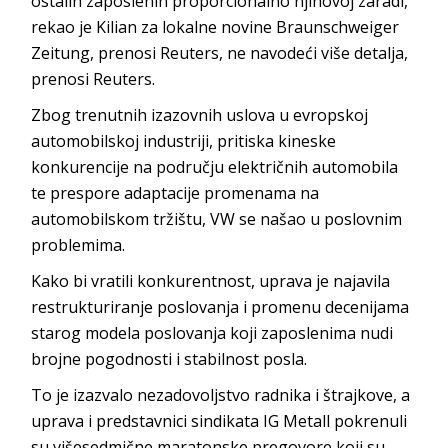
ostalih zaposlenih proporcionalno njihovoj zaradi,
rekao je Kilian za lokalne novine Braunschweiger
Zeitung, prenosi Reuters, ne navodeći više detalja,
prenosi Reuters.
Zbog trenutnih izazovnih uslova u evropskoj
automobilskoj industriji, pritiska kineske
konkurencije na području električnih automobila
te prespore adaptacije promenama na
automobilskom tržištu, VW se našao u poslovnim
problemima.
Kako bi vratili konkurentnost, uprava je najavila
restrukturiranje poslovanja i promenu decenijama
starog modela poslovanja koji zaposlenima nudi
brojne pogodnosti i stabilnost posla.
To je izazvalo nezadovoljstvo radnika i štrajkove, a
uprava i predstavnici sindikata IG Metall pokrenuli
su višesedmične maratonske pregovore koji su