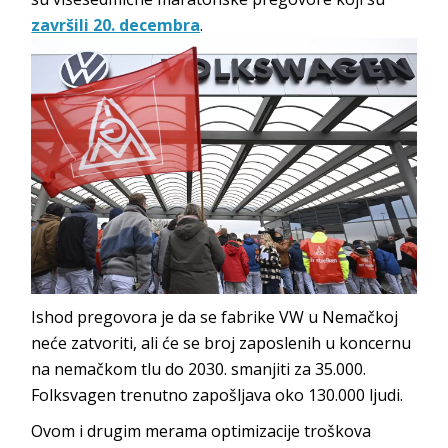
završili 20. decembra
.
Ishod pregovora je da se fabrike VW u Nemačkoj
neće zatvoriti, ali će se broj zaposlenih u koncernu
na nemačkom tlu do 2030. smanjiti za 35.000.
Folksvagen trenutno zapošljava oko 130.000 ljudi.
Ovom i drugim merama optimizacije troškova