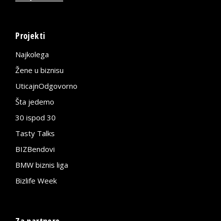
Projekti
Najkolega
Žene u biznisu
UticajnOdgovorno
Šta jedemo
30 ispod 30
Tasty Talks
BIZBendovi
BMW biznis liga
Bizlife Week