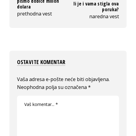
pismo dobiće milion
li je i vama stigla ova
dolara
poruka?
prethodna vest
naredna vest
OSTAVITE KOMENTAR
Vaša adresa e-pošte neće biti objavljena.
Neophodna polja su označena
*