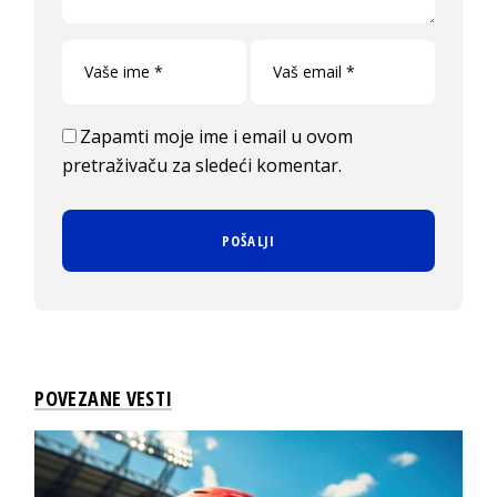
Zapamti moje ime i email u ovom
pretraživaču za sledeći komentar.
POVEZANE VESTI