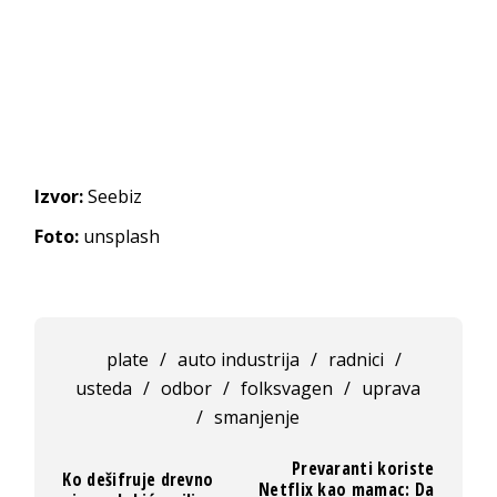
Izvor:
Seebiz
Foto:
unsplash
plate
/
auto industrija
/
radnici
/
usteda
/
odbor
/
folksvagen
/
uprava
/
smanjenje
Prevaranti koriste
Ko dešifruje drevno
Netflix kao mamac: Da