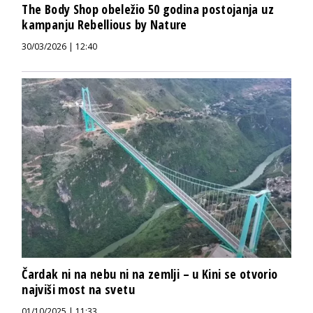
The Body Shop obeležio 50 godina postojanja uz
kampanju Rebellious by Nature
30/03/2026 | 12:40
Čardak ni na nebu ni na zemlji – u Kini se otvorio
najviši most na svetu
01/10/2025 | 11:33