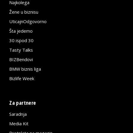
Najkolega
Žene u biznisu
UticajnOdgovorno
Šta jedemo
30 ispod 30
Tasty Talks
BIZBendovi
BMW biznis liga
Bizlife Week
Za partnere
Saradnja
Media Kit