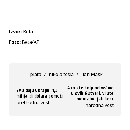
Izvor:
Beta
Foto:
Beta/AP
plata
/
nikola tesla
/
Ilon Mask
Ako ste bolji od većine
SAD daju Ukrajini 1,5
u ovih 6 stvari, vi ste
milijardi dolara pomoći
mentalno jak lider
prethodna vest
naredna vest