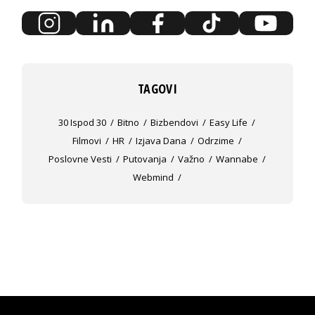
TAGOVI
30 Ispod 30
Bitno
Bizbendovi
Easy Life
Filmovi
HR
Izjava Dana
Odrzime
Poslovne Vesti
Putovanja
Važno
Wannabe
Webmind