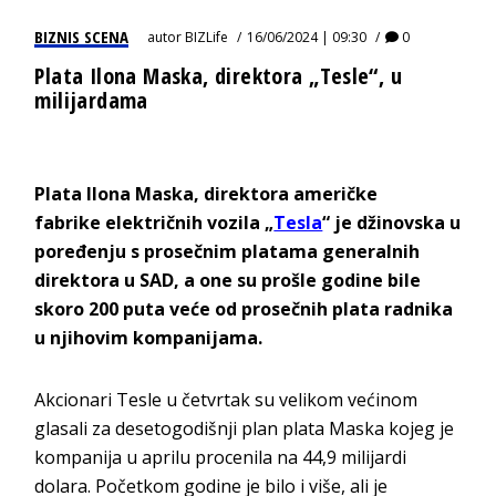
BIZNIS SCENA
autor
BIZLife
16/06/2024 | 09:30
0
Plata Ilona Maska, direktora „Tesle“, u
milijardama
Plata Ilona Maska, direktora američke
fabrike električnih vozila „
Tesla
“ je džinovska u
poređenju s prosečnim platama generalnih
direktora u SAD, a one su prošle godine bile
skoro 200 puta veće od prosečnih plata radnika
u njihovim kompanijama.
Akcionari Tesle u četvrtak su velikom većinom
glasali za desetogodišnji plan plata Maska kojeg je
kompanija u aprilu procenila na 44,9 milijardi
dolara. Početkom godine je bilo i više, ali je