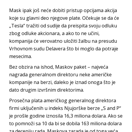
Mask ipak još neće dobiti pristup opcijama akcija
koje su glavni deo njegove plate. Očekuje se da će
„Tesla“ tražiti od sudije da preispita svoju odluku
zbog odluke akcionara, a ako to ne učini,
kompanija će verovatno uložiti žalbu na presudu
Vrhovnom sudu Delavera što bi moglo da potraje
mesecima.
Bez obzira na ishod, Maskov paket – najveća
nagrada generalnom direktoru neke američke
kompanije na berzi, daleko je iznad onoga što je
dato drugim izvršnim direktorima.
Prosečna plata američkog generalnog direktora
firmi uključenih u indeks Njujorške berze „S and P“
je prošle godine iznosila 16,3 miliona dolara. Ako se
to pomnoži sa 10 da bi se dobila 163 miliona dolara
za deceniju rada, Maskova zarada je od toga veća