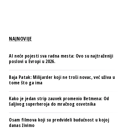
NAJNOVIJE
AI neće pojesti sva radna mesta: Ovo su najtraženiji
poslovi u Evropi u 2026.
Baja Patak: Milijarder koji ne troši novac, već uživa u
tome što ga ima
Kako je jedan strip zauvek promenio Betmena: Od
šaljivog superheroja do mračnog osvetnika
Osam filmova koji su predvideli budućnost u kojoj
danas živimo