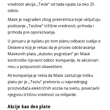
vrednost akcija „Tesle“ od tada opala za oko 25
odsto.
Mask je nagrađen zbog prekretnica koje uključuju
podizanje „Tesline“ tržišne vrednosti, prihoda i
prihoda pre oporezivanja.
U januaru je isplatu po tom planu odbacio sudija iz
Delavera koji je rekao da je proces odobravanja
Maskovih plata „duboko pogrešan“ jer Mask
kontroliše Upravni odbor kompanije, te akcionari
nisu u potpunosti obavešteni.
Ali kompanija je rekla da Mask zaslužuje toliku
platu jer je „Teslu“ pretvorio u najvrednijeg
proizvođača električnih vozila na svetu, povećavši
njegovu tržišnu vrednost za milijarde.
Akcije kao deo plate