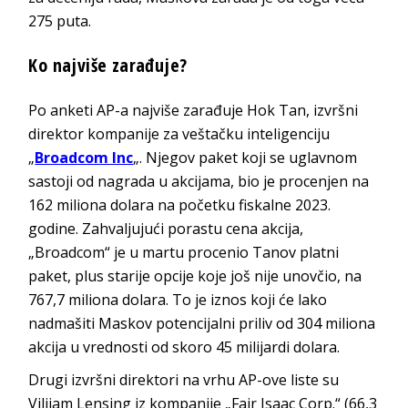
275 puta.
Ko najviše zarađuje?
Po anketi AP-a najviše zarađuje Hok Tan, izvršni
direktor kompanije za veštačku inteligenciju
„
Broadcom Inc
„. Njegov paket koji se uglavnom
sastoji od nagrada u akcijama, bio je procenjen na
162 miliona dolara na početku fiskalne 2023.
godine. Zahvaljujući porastu cena akcija,
„Broadcom“ je u martu procenio Tanov platni
paket, plus starije opcije koje još nije unovčio, na
767,7 miliona dolara. To je iznos koji će lako
nadmašiti Maskov potencijalni priliv od 304 miliona
akcija u vrednosti od skoro 45 milijardi dolara.
Drugi izvršni direktori na vrhu AP-ove liste su
Vilijam Lensing iz kompanije „Fair Isaac Corp.“ (66,3