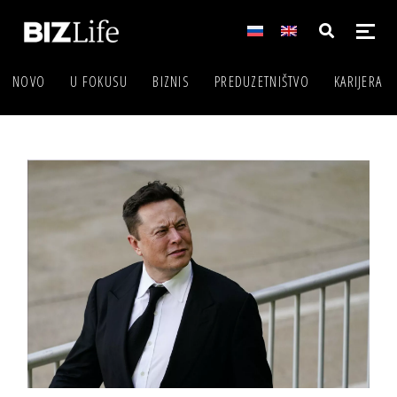
NOVO
U FOKUSU
BIZNIS
PREDUZETNIŠTVO
KARIJERA