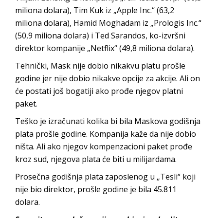
miliona dolara), Tim Kuk iz „Apple Inc.“ (63,2
miliona dolara), Hamid Moghadam iz „Prologis Inc.“
(50,9 miliona dolara) i Ted Sarandos, ko-izvršni
direktor kompanije „Netflix“ (49,8 miliona dolara).
Tehnički, Mask nije dobio nikakvu platu prošle
godine jer nije dobio nikakve opcije za akcije. Ali on
će postati još bogatiji ako prođe njegov platni
paket.
Teško je izračunati kolika bi bila Maskova godišnja
plata prošle godine. Kompanija kaže da nije dobio
ništa. Ali ako njegov kompenzacioni paket prođe
kroz sud, njegova plata će biti u milijardama.
Prosečna godišnja plata zaposlenog u „Tesli“ koji
nije bio direktor, prošle godine je bila 45.811
dolara.