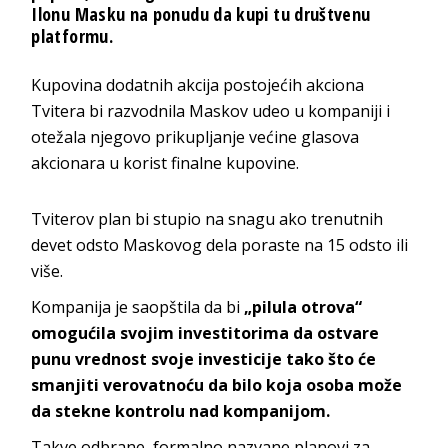
Ilonu Masku na ponudu da kupi tu društvenu
platformu.
Kupovina dodatnih akcija postojećih akciona
Tvitera bi razvodnila Maskov udeo u kompaniji i
otežala njegovo prikupljanje većine glasova
akcionara u korist finalne kupovine.
Tviterov plan bi stupio na snagu ako trenutnih
devet odsto Maskovog dela poraste na 15 odsto ili
više.
Kompanija je saopštila da bi
„pilula otrova“
omogućila svojim investitorima da ostvare
punu vrednost svoje investicije tako što će
smanjiti verovatnoću da bilo koja osoba može
da stekne kontrolu nad kompanijom.
Takve odbrane, formalno nazvane planovi za