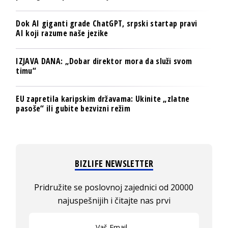
Dok AI giganti grade ChatGPT, srpski startap pravi
AI koji razume naše jezike
IZJAVA DANA: „Dobar direktor mora da služi svom
timu“
EU zapretila karipskim državama: Ukinite „zlatne
pasoše“ ili gubite bezvizni režim
BIZLIFE NEWSLETTER
Pridružite se poslovnoj zajednici od 20000
najuspešnijih i čitajte nas prvi