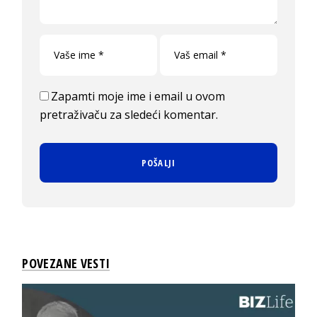
Zapamti moje ime i email u ovom
pretraživaču za sledeći komentar.
POVEZANE VESTI