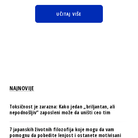
UČITAJ VIŠE
NAJNOVIJE
Toksičnost je zarazna: Kako jedan „briljantan, ali
nepodnošljiv“ zaposleni može da uništi ceo tim
7 japanskih životnih filozofija koje mogu da vam
pomognu da pobedite lenjost i ostanete motivisani