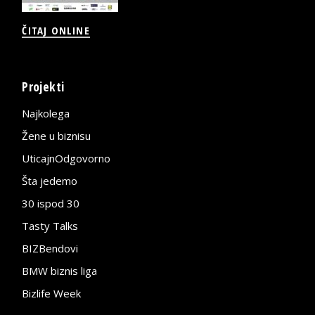
ČITAJ ONLINE
Projekti
Najkolega
Žene u biznisu
UticajnOdgovorno
Šta jedemo
30 ispod 30
Tasty Talks
BIZBendovi
BMW biznis liga
Bizlife Week