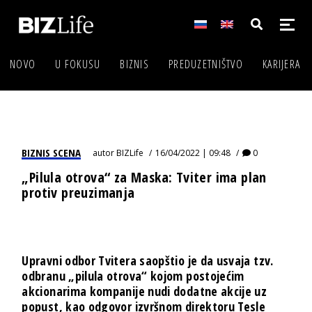
NOVO
U FOKUSU
BIZNIS
PREDUZETNIŠTVO
KARIJERA
BIZNIS SCENA
autor
BIZLife
16/04/2022 | 09:48
0
„Pilula otrova“ za Maska: Tviter ima plan
protiv preuzimanja
Upravni odbor Tvitera saopštio je da usvaja tzv.
odbranu „pilula otrova“ kojom postojećim
akcionarima kompanije nudi dodatne akcije uz
popust, kao odgovor izvršnom direktoru Tesle