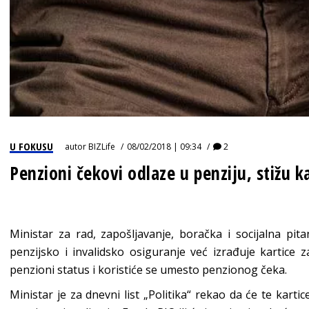
U FOKUSU
autor
BIZLife
08/02/2018 | 09:34
2
Penzioni čekovi odlaze u penziju, stižu k
Ministar za rad, zapošljavanje, boračka i socijalna pi
penzijsko i invalidsko osiguranje već izrađuje kartice 
penzioni status i koristiće se umesto penzionog čeka.
Ministar je za dnevni list „Politika“ rekao da će te karti