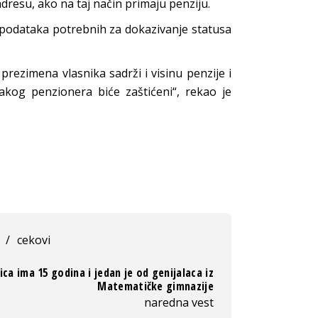
adresu, ako na taj način primaju penziju.
h podataka potrebnih za dokazivanje statusa
rezimena vlasnika sadrži i visinu penzije i
akog penzionera biće zaštićeni“, rekao je
/
cekovi
ica ima 15 godina i jedan je od genijalaca iz
Matematičke gimnazije
naredna vest