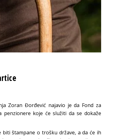
artice
tanja Zoran Đorđević najavio je da Fond za
za penzionere koje će služiti da se dokaže
ce biti štampane o trošku države, a da će ih