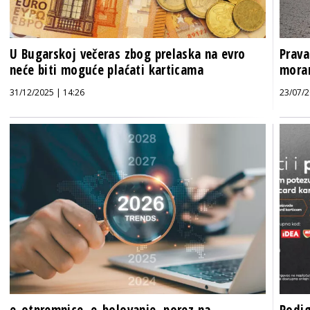
U Bugarskoj večeras zbog prelaska na evro
Prava
neće biti moguće plaćati karticama
mora
31/12/2025 | 14:26
23/07/2