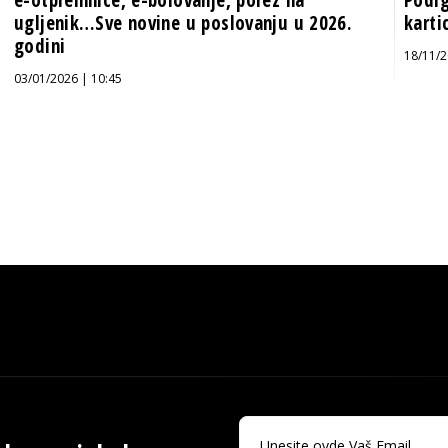
e-otpremnice, e-bolovanje, porez na
Podig
ugljenik…Sve novine u poslovanju u 2026.
karti
godini
18/11/2
03/01/2026 | 10:45