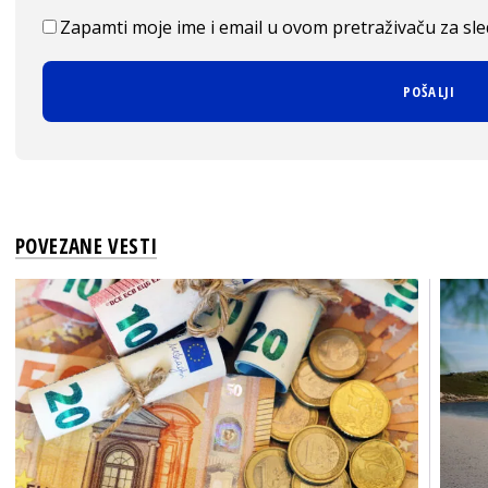
Zapamti moje ime i email u ovom pretraživaču za sl
POVEZANE VESTI