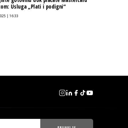
nite gotovinu dok plaćate Mastercard
com: Usluga „Plati i podigni“
025 | 16:33
PRIJAVI SE