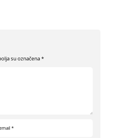
olja su označena
*