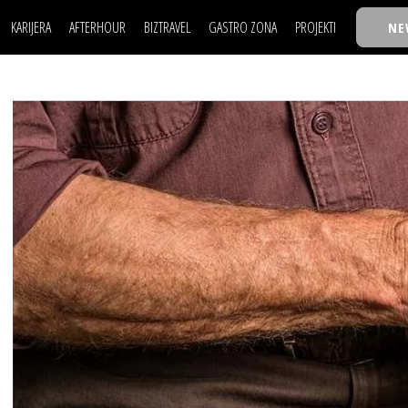
KARIJERA
AFTERHOUR
BIZTRAVEL
GASTRO ZONA
PROJEKTI
NE
POSAO
FILM I SCENA
NAJKOLEGA
LJUDI (HR)
KNJIGE
TASTY TALKS
POSAO
FILM I SCENA
NAJKOLEGA
JE
MOJ UGAO
AUTO SVET
30 ISPOD 30
LJUDI (HR)
KNJIGE
TASTY TALKS
USAVRŠAVANJE
STIL
BACK TO OFFIC
JE
MOJ UGAO
AUTO SVET
30 ISPOD 30
KNOW-HOW
WELLBEING
BIZBENDOVI
USAVRŠAVANJE
STIL
BACK TO OFFIC
BIZKOLEGIJUM
KNOW-HOW
WELLBEING
BIZBENDOVI
BMW BIZNIS LIG
BIZKOLEGIJUM
BIZLIFE WEEK
BMW BIZNIS LIG
IZJAVA GODINE
BIZLIFE WEEK
IZJAVA GODINE