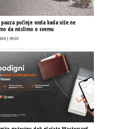
 pauza počinje onda kada više ne
mo da mislimo o svemu
026 | 09:30