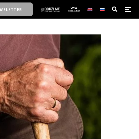
WSLETTER
E/SCHOOL
E/SCHOOL
A
A