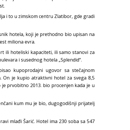
st.
lja i to u zimskom centru Zlatibor, gde gradi
snik hotela, koji je prethodno bio upisan na
st miliona evra.
 ili hoteliski kapaciteti, ili samo stanovi za
bulevara i susednog hotela „Splendid“.
otpisao kupoprodajni ugovor sa stečajnom
 On je kupio atraktivni hotel za svega 8,5
 je prvobitno 2013. bio procenjen kada je u
nčani kum mu je bio, dugogodišnji prijatelj
vi mlađi Šarić. Hotel ima 230 soba sa 547