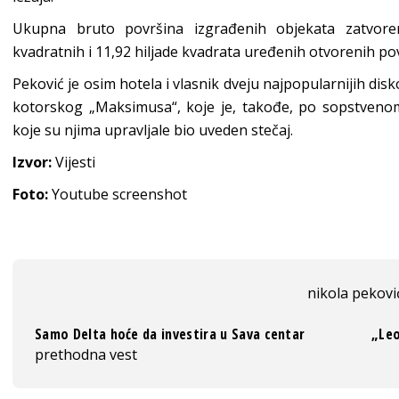
Ukupna bruto površina izgrađenih objekata zatvoren
kvadratnih i 11,92 hiljade kvadrata uređenih otvorenih po
Peković je osim hotela i vlasnik dveju najpopularnijih dis
kotorskog „Maksimusa“, koje je, takođe, po sopstveno
koje su njima upravljale bio uveden stečaj.
Izvor:
Vijesti
Foto:
Youtube screenshot
nikola pekovi
Samo Delta hoće da investira u Sava centar
„Leo
prethodna vest