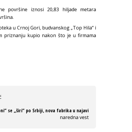
e površine iznosi 20,83 hiljade metara
vršina.
koteka u Crnoj Gori, budvanskog „Top Hila“ i
m priznanju kupio nakon što je u firmama
ć
ni“ se „širi“ po Srbiji, nova fabrika u najavi
naredna vest