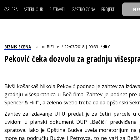
KARIJERA
AFTERHOUR
BIZTRAVEL
GASTRO ZONA
PROJEKTI
NE
POSAO
FILM I SCENA
NAJKOLEGA
LJUDI (HR)
KNJIGE
TASTY TALKS
POSAO
FILM I SCENA
NAJKOLEGA
JE
MOJ UGAO
AUTO SVET
30 ISPOD 30
LJUDI (HR)
KNJIGE
TASTY TALKS
USAVRŠAVANJE
STIL
BACK TO OFFIC
BIZNIS SCENA
autor
BIZLife
22/03/2018 | 09:33
0
JE
MOJ UGAO
AUTO SVET
30 ISPOD 30
KNOW-HOW
WELLBEING
BIZBENDOVI
Peković čeka dozvolu za gradnju višespr
USAVRŠAVANJE
STIL
BACK TO OFFIC
BIZKOLEGIJUM
KNOW-HOW
WELLBEING
BIZBENDOVI
BMW BIZNIS LIG
BIZKOLEGIJUM
Bivši košarkaš Nikola Peković podneo je zahtev za izdav
BIZLIFE WEEK
gradnju višespratnica u Bečićima. Zahtev je podnet pre
BMW BIZNIS LIG
IZJAVA GODINE
Spencer & Hill“ , a zeleno svetlo treba da da opštinski Sekr
BIZLIFE WEEK
Zahtev za izdavanje UTU predat je za četiri parcele u 
IZJAVA GODINE
uvidom u planski dokument DUP „Bečići“ predviđena gr
spratova. Iako je Opština Budva uvela moratorijum na g
more na području Budve i Petrovca, to ne važi za Bečić