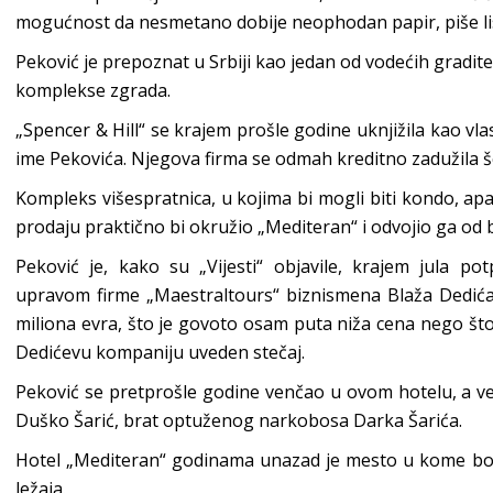
mogućnost da nesmetano dobije neophodan papir, piše li
Peković je prepoznat u Srbiji kao jedan od vodećih gradite
komplekse zgrada.
„Spencer & Hill“ se krajem prošle godine uknjižila kao vla
ime Pekovića. Njegova firma se odmah kreditno zadužila še
Kompleks višespratnica, u kojima bi mogli biti kondo, apart
prodaju praktično bi okružio „Mediteran“ i odvojio ga od 
Peković je, kako su „Vijesti“ objavile, krajem jula p
upravom firme „Maestraltours“ biznismena Blaža Dedića.
miliona evra, što je govoto osam puta niža cena nego što
Dedićevu kompaniju uveden stečaj.
Peković se pretprošle godine venčao u ovom hotelu, a ve
Duško Šarić, brat optuženog narkobosa Darka Šarića.
Hotel „Mediteran“ godinama unazad je mesto u kome bora
ležaja.