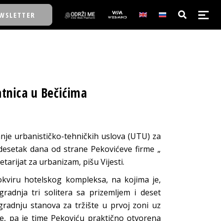
WSLETTER
E/SCHOOL
atnica u Bečićima
E/SCHOOL
A
anje urbanističko-tehničkih uslova (UTU) za
 desetak dana od strane Pekovićeve firme „
A
etarijat za urbanizam, pišu Vijesti.
okviru hotelskog kompleksa, na kojima je,
adnja tri solitera sa prizemljem i deset
radnju stanova za tržište u prvoj zoni uz
e, pa je time Pekoviću praktično otvorena