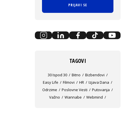
PRIJAVI SE
TAGOVI
30 Ispod 30
Bitno
Bizbendovi
Easy Life
Filmovi
HR
Izjava Dana
Odrzime
Poslovne Vesti
Putovanja
Važno
Wannabe
Webmind