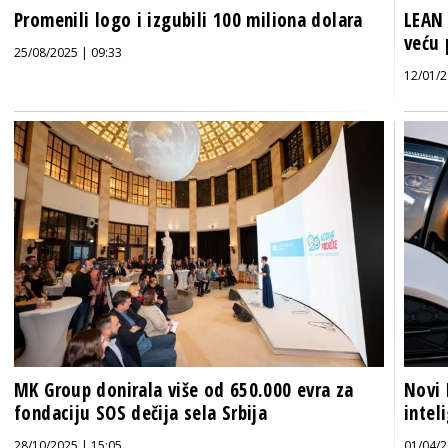
Promenili logo i izgubili 100 miliona dolara
LEAN 
veću 
25/08/2025 | 09:33
12/01/2
MK Group donirala više od 650.000 evra za
Novi
fondaciju SOS dečija sela Srbija
intel
28/10/2025 | 15:05
01/04/2