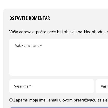
OSTAVITE KOMENTAR
Vaša adresa e-pošte neće biti objavljena.
Neophodna p
Zapamti moje ime i email u ovom pretraživaču za sl