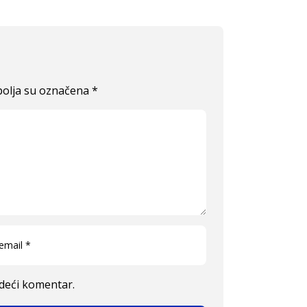
olja su označena
*
edeći komentar.