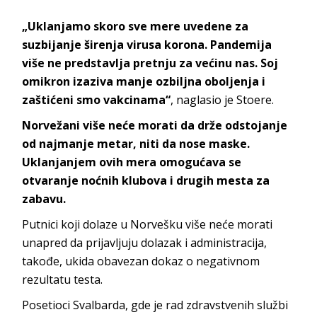
„Uklanjamo skoro sve mere uvedene za
suzbijanje širenja virusa korona. Pandemija
više ne predstavlja pretnju za većinu nas. Soj
omikron izaziva manje ozbiljna oboljenja i
zaštićeni smo vakcinama“
, naglasio je Stoere.
Norvežani više neće morati da drže odstojanje
od najmanje metar, niti da nose maske.
Uklanjanjem ovih mera omogućava se
otvaranje noćnih klubova i drugih mesta za
zabavu.
Putnici koji dolaze u Norvešku više neće morati
unapred da prijavljuju dolazak i administracija,
takođe, ukida obavezan dokaz o negativnom
rezultatu testa.
Posetioci Svalbarda, gde je rad zdravstvenih službi