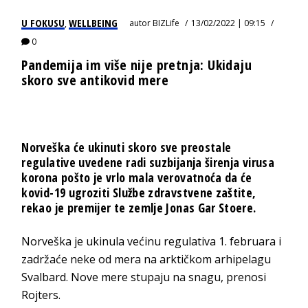
U FOKUSU
WELLBEING
autor
BIZLife
13/02/2022 | 09:15
,
0
Pandemija im više nije pretnja: Ukidaju
skoro sve antikovid mere
Norveška će ukinuti skoro sve preostale
regulative uvedene radi suzbijanja širenja virusa
korona pošto je vrlo mala verovatnoća da će
kovid-19 ugroziti Službe zdravstvene zaštite,
rekao je premijer te zemlje Jonas Gar Stoere.
Norveška je ukinula većinu regulativa 1. februara i
zadržaće neke od mera na arktičkom arhipelagu
Svalbard. Nove mere stupaju na snagu, prenosi
Rojters.