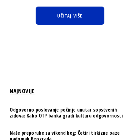
UČITAJ VIŠE
NAJNOVIJE
Odgovorno poslovanje počinje unutar sopstvenih
zidova: Kako OTP banka gradi kulturu odgovornosti
Naše preporuke za vikend beg: Četiri tirkizne oaze
nadomak Beograda