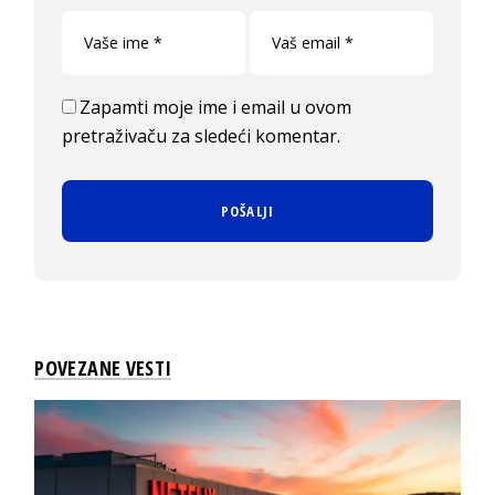
Zapamti moje ime i email u ovom
pretraživaču za sledeći komentar.
POVEZANE VESTI