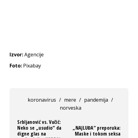
Izvor:
Agencije
Foto:
Pixabay
koronavirus
/
mere
/
pandemija
/
norveska
Srbljanović vs. Vučić:
Neko se „usudio“ da
„NAJLUĐA“ preporuka:
digne glas na
Maske i tokom seksa