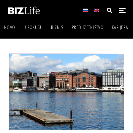
NOVO
U FOKUSU
BIZNIS
PREDUZETNIŠTVO
KARIJERA