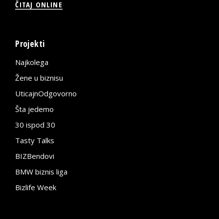
ČITAJ ONLINE
Projekti
Najkolega
Žene u biznisu
UticajnOdgovorno
Šta jedemo
30 ispod 30
Tasty Talks
BIZBendovi
BMW biznis liga
Bizlife Week