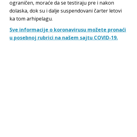
ograničen, moraće da se testiraju pre i nakon
dolaska, dok su i dalje suspendovani čarter letovi
ka tom arhipelagu.
Sve informacije o koronavirusu možete pronaći
u posebnoj rubrici na našem sajtu COVID-19.