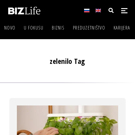
NOVO
U FOKUSU
BIZNIS
PREDUZETNIŠTVO
KARIJERA
zelenilo Tag