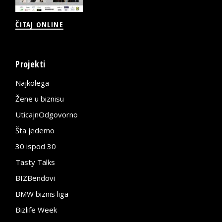
ČITAJ ONLINE
Projekti
Najkolega
Žene u biznisu
UticajnOdgovorno
Šta jedemo
30 ispod 30
Tasty Talks
BIZBendovi
BMW biznis liga
Bizlife Week