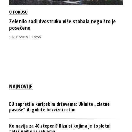
U FOKUSU
Zelenilo sadi dvostruko više stabala nego što je
posečeno
13/03/2019 | 19:59
NAJNOVIJE
EU zapretila karipskim državama: Ukinite „zlatne
pasoše“ ili gubite bezvizni režim
Ko navija za 40 stepeni? Biznisi kojima je toplotni
talas najbolja reklama