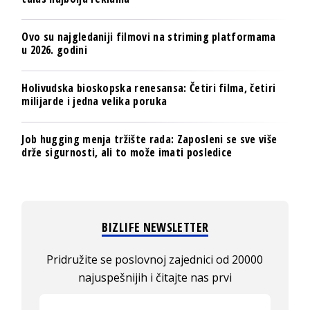
Ovo su najgledaniji filmovi na striming platformama
u 2026. godini
Holivudska bioskopska renesansa: Četiri filma, četiri
milijarde i jedna velika poruka
Job hugging menja tržište rada: Zaposleni se sve više
drže sigurnosti, ali to može imati posledice
BIZLIFE NEWSLETTER
Pridružite se poslovnoj zajednici od 20000
najuspešnijih i čitajte nas prvi