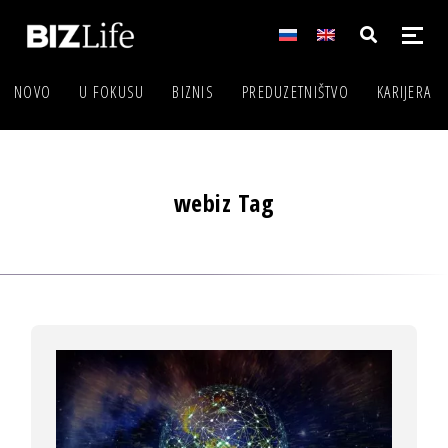
NOVO
U FOKUSU
BIZNIS
PREDUZETNIŠTVO
KARIJERA
webiz Tag