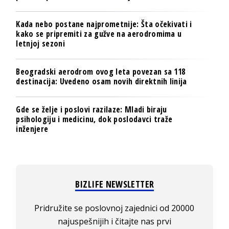
Kada nebo postane najprometnije: Šta očekivati i
kako se pripremiti za gužve na aerodromima u
letnjoj sezoni
Beogradski aerodrom ovog leta povezan sa 118
destinacija: Uvedeno osam novih direktnih linija
Gde se želje i poslovi razilaze: Mladi biraju
psihologiju i medicinu, dok poslodavci traže
inženjere
BIZLIFE NEWSLETTER
Pridružite se poslovnoj zajednici od 20000
najuspešnijih i čitajte nas prvi