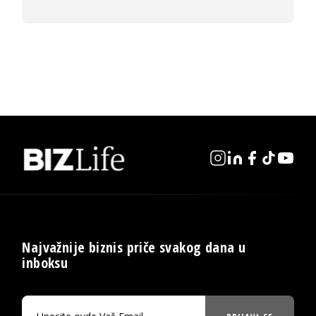
Najvažnije biznis priče svakog dana u
inboksu