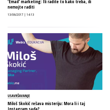
‘Email’ marketing: Ili radite to kako treba, ili
nemojte raditi
13/06/2017 | 14:13
USAVRŠAVANJE
Miloš Skokić rešava misteriju: Mora li i taj
Instagram sada?