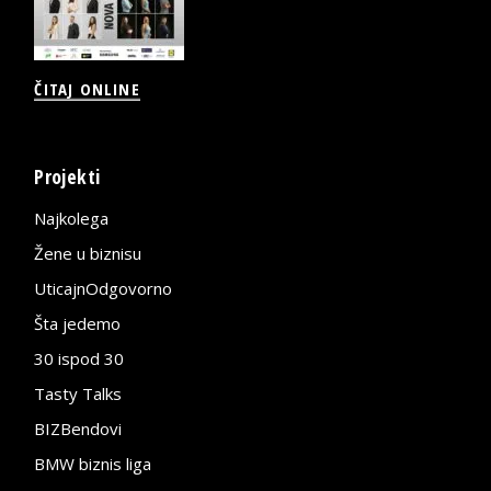
ČITAJ ONLINE
Projekti
Najkolega
Žene u biznisu
UticajnOdgovorno
Šta jedemo
30 ispod 30
Tasty Talks
BIZBendovi
BMW biznis liga