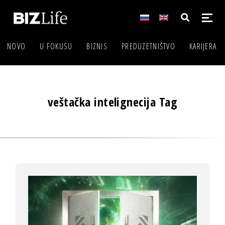
NOVO
U FOKUSU
BIZNIS
PREDUZETNIŠTVO
KARIJERA
veštačka intelignecija Tag