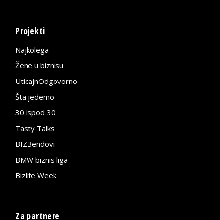
Projekti
Najkolega
Žene u biznisu
UticajnOdgovorno
Šta jedemo
30 ispod 30
Tasty Talks
BIZBendovi
BMW biznis liga
Bizlife Week
Za partnere