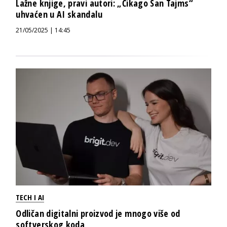
Lažne knjige, pravi autori: „Čikago San Tajms“
uhvaćen u AI skandalu
21/05/2025 | 14:45
TECH I AI
Odličan digitalni proizvod je mnogo više od
softverskog koda