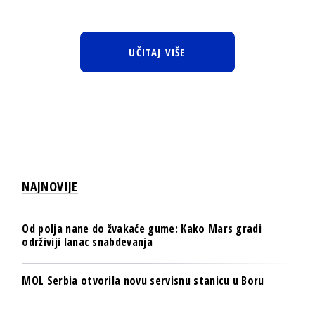
UČITAJ VIŠE
NAJNOVIJE
Od polja nane do žvakaće gume: Kako Mars gradi
održiviji lanac snabdevanja
MOL Serbia otvorila novu servisnu stanicu u Boru