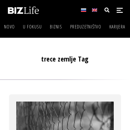
NOVO
U FOKUSU
BIZNIS
PREDUZETNIŠTVO
KARIJERA
trece zemlje Tag