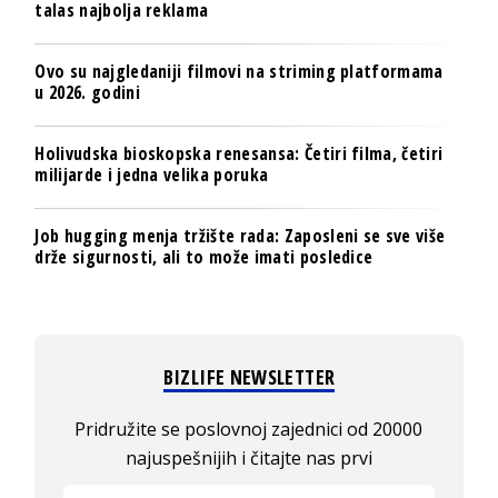
talas najbolja reklama
Ovo su najgledaniji filmovi na striming platformama
u 2026. godini
Holivudska bioskopska renesansa: Četiri filma, četiri
milijarde i jedna velika poruka
Job hugging menja tržište rada: Zaposleni se sve više
drže sigurnosti, ali to može imati posledice
BIZLIFE NEWSLETTER
Pridružite se poslovnoj zajednici od 20000
najuspešnijih i čitajte nas prvi