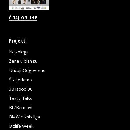
ČITAJ ONLINE
Projekti
Najkolega
Žene u biznisu
UticajnOdgovorno
Šta jedemo
30 ispod 30
Tasty Talks
BIZBendovi
BMW biznis liga
Bizlife Week