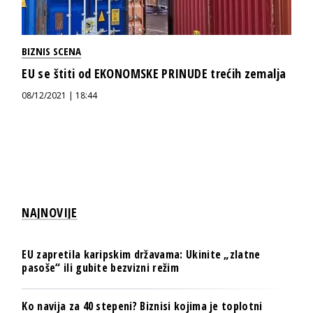
BIZNIS SCENA
EU se štiti od EKONOMSKE PRINUDE trećih zemalja
08/12/2021 | 18:44
NAJNOVIJE
EU zapretila karipskim državama: Ukinite „zlatne
pasoše“ ili gubite bezvizni režim
Ko navija za 40 stepeni? Biznisi kojima je toplotni