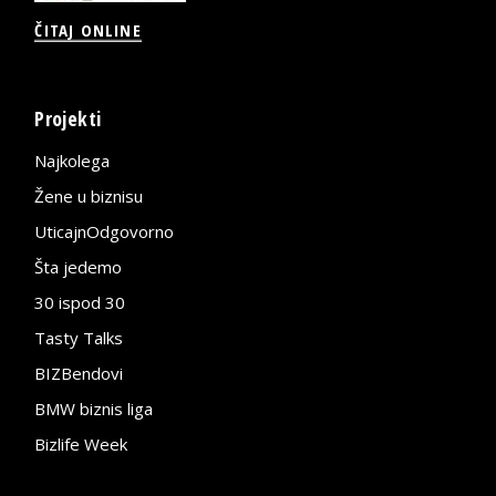
ČITAJ ONLINE
Projekti
Najkolega
Žene u biznisu
UticajnOdgovorno
Šta jedemo
30 ispod 30
Tasty Talks
BIZBendovi
BMW biznis liga
Bizlife Week