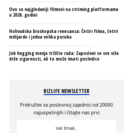
Ovo su najgledaniji filmovi na striming platformama
u 2026. godini
Holivudska bioskopska renesansa: Četiri filma, četiri
milijarde i jedna velika poruka
Job hugging menja tržište rada: Zaposleni se sve više
drže sigurnosti, ali to može imati posledice
BIZLIFE NEWSLETTER
Pridružite se poslovnoj zajednici od 20000
najuspešnijih i čitajte nas prvi