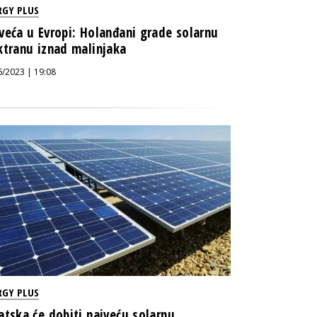
RGY PLUS
veća u Evropi: Holanđani grade solarnu
ktranu iznad malinjaka
6/2023 | 19:08
RGY PLUS
atska će dobiti najveću solarnu