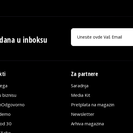
 dana u inboksu
kti
Za partnere
lega
Saradnja
 biznisu
Media Kit
jnOdgovorno
Pretplata na magazin
edemo
Newsletter
pod 30
Arhiva magazina