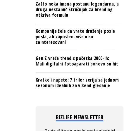
Zašto neka imena postanu legendarna, a
druga nestanu? Stručnjak za brending
otkriva formulu
Kompanije žele da vrate druženje posle
posla, ali zaposleni više nisu
zainteresovani
Gen Z vraća trend s početka 2000-ih:
Mali digitalni fotoaparati ponovo su hit
Kratke i napete: 7 triler serija sa jednom
sezonom idealnih za vikend gledanje
BIZLIFE NEWSLETTER