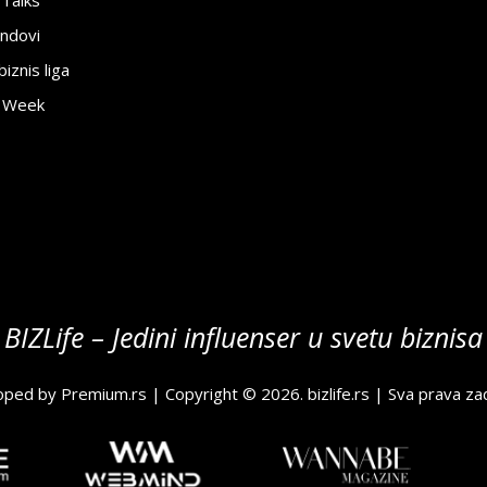
 Talks
ndovi
znis liga
e Week
BIZLife – Jedini influenser u svetu biznisa
oped by
Premium.rs
| Copyright © 2026.
bizlife.rs
| Sva prava za