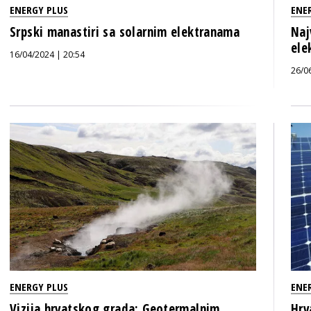
ENERGY PLUS
ENE
Srpski manastiri sa solarnim elektranama
Naj
ele
16/04/2024 | 20:54
26/0
ENERGY PLUS
ENE
Vizija hrvatskog grada: Geotermalnim
Hrv