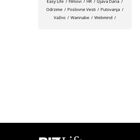
Easy Life
Filmovi
HR
Izjava Dana
Odrzime
Poslovne Vesti
Putovanja
Važno
Wannabe
Webmind