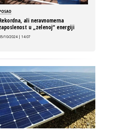
POSAO
Rekordna, ali neravnomerna
zaposlenost u „zelenoj“ energiji
05/10/2024 | 14:07