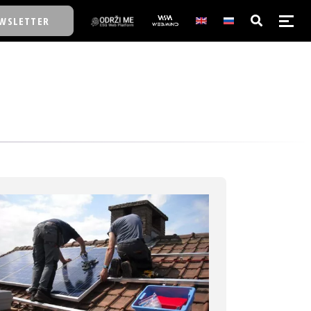
WSLETTER
E/SCHOOL
E/SCHOOL
A
A