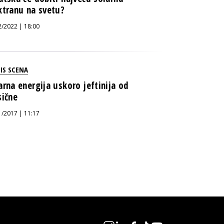
ktranu na svetu?
2/2022 | 18:00
IS SCENA
arna energija uskoro jeftinija od
sične
1/2017 | 11:17