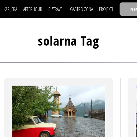
KARIJERA
AFTERHOUR
BIZTRAVEL
GASTRO ZONA
PROJEKTI
NE
POSAO
FILM I SCENA
NAJKOLEGA
LJUDI (HR)
KNJIGE
TASTY TALKS
POSAO
FILM I SCENA
NAJKOLEGA
JE
MOJ UGAO
AUTO SVET
30 ISPOD 30
solarna Tag
LJUDI (HR)
KNJIGE
TASTY TALKS
USAVRŠAVANJE
STIL
BACK TO OFFIC
JE
MOJ UGAO
AUTO SVET
30 ISPOD 30
KNOW-HOW
WELLBEING
BIZBENDOVI
USAVRŠAVANJE
STIL
BACK TO OFFIC
BIZKOLEGIJUM
KNOW-HOW
WELLBEING
BIZBENDOVI
BMW BIZNIS LIG
BIZKOLEGIJUM
BIZLIFE WEEK
BMW BIZNIS LIG
IZJAVA GODINE
BIZLIFE WEEK
IZJAVA GODINE