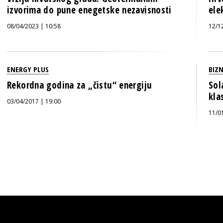
izvorima do pune enegetske nezavisnosti
ele
08/04/2023 | 10:58
12/1
ENERGY PLUS
BIZN
Rekordna godina za „čistu“ energiju
Sol
kla
03/04/2017 | 19:00
11/0