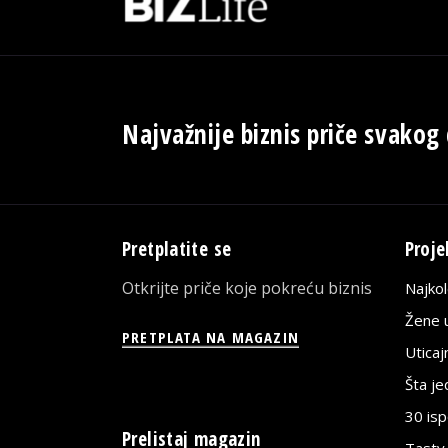
Najvažnije biznis priče svakog
Pretplatite se
Proje
Otkrijte priče koje pokreću biznis
Najko
Žene u
PRETPLATA NA MAGAZIN
Utica
Šta j
30 is
Prelistaj magazin