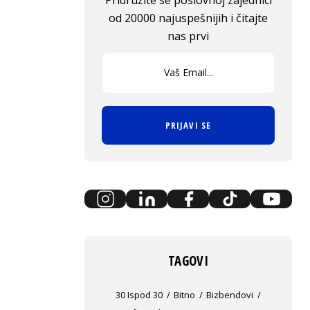
Pridružite se poslovnoj zajednici
od 20000 najuspešnijih i čitajte
nas prvi
PRIJAVI SE
TAGOVI
30 Ispod 30
Bitno
Bizbendovi