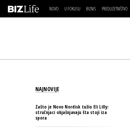
NOVO
U FOKUSU
BIZNIS
PREDUZETNIŠTVO
IZJAVA DANA
BIZNIS SCENA
VIDEO
REAL ESTATE
IZJAVA DANA
BIZNIS SCENA
BREND I KOMUNIKACI
VIDEO
REAL ESTATE
ESG & ENERGY
BREND I KOMUNIKACI
BANKE
ESG & ENERGY
OSIGURANJE
BANKE
TECH I AI
OSIGURANJE
BIZNIS & SPORT
NAJNOVIJE
TECH I AI
PULS REGIONA
BIZNIS & SPORT
NOVO NA RAFU
Zašto je Novo Nordisk tužio Eli Lilly:
PULS REGIONA
stručnjaci objašnjavaju šta stoji iza
spora
NOVO NA RAFU