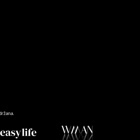
držana.