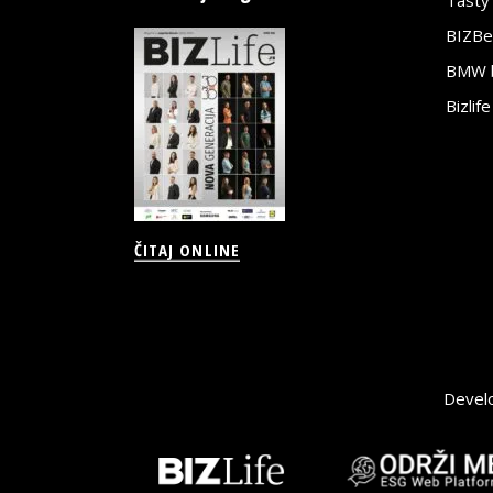
Tasty
BIZBe
BMW bi
Bizlif
ČITAJ ONLINE
Devel