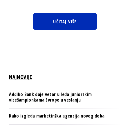
UČITAJ VIŠE
NAJNOVIJE
Addiko Bank daje vetar u leđa juniorskim
vicešampionkama Evrope u veslanju
Kako izgleda marketinška agencija novog doba