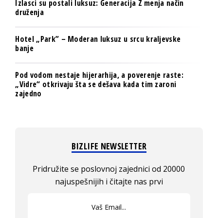
Izlasci su postali luksuz: Generacija Z menja način
druženja
Hotel „Park” – Moderan luksuz u srcu kraljevske
banje
Pod vodom nestaje hijerarhija, a poverenje raste:
„Vidre“ otkrivaju šta se dešava kada tim zaroni
zajedno
BIZLIFE NEWSLETTER
Pridružite se poslovnoj zajednici od 20000
najuspešnijih i čitajte nas prvi