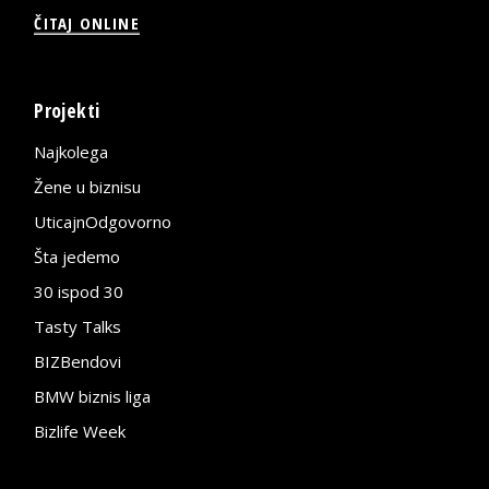
ČITAJ ONLINE
Projekti
Najkolega
Žene u biznisu
UticajnOdgovorno
Šta jedemo
30 ispod 30
Tasty Talks
BIZBendovi
BMW biznis liga
Bizlife Week