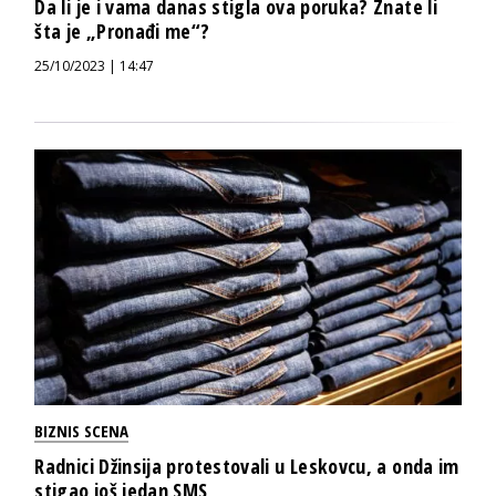
Da li je i vama danas stigla ova poruka? Znate li
šta je „Pronađi me“?
25/10/2023 | 14:47
BIZNIS SCENA
Radnici Džinsija protestovali u Leskovcu, a onda im
stigao još jedan SMS