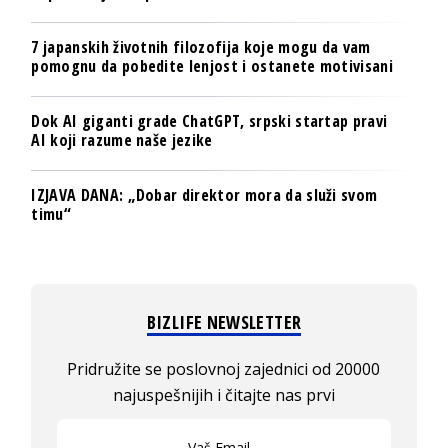
7 japanskih životnih filozofija koje mogu da vam
pomognu da pobedite lenjost i ostanete motivisani
Dok AI giganti grade ChatGPT, srpski startap pravi
AI koji razume naše jezike
IZJAVA DANA: „Dobar direktor mora da služi svom
timu“
BIZLIFE NEWSLETTER
Pridružite se poslovnoj zajednici od 20000
najuspešnijih i čitajte nas prvi