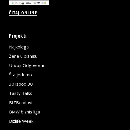
ČITAJ ONLINE
Projekti
Najkolega
Žene u biznisu
UticajnOdgovorno
Šta jedemo
30 ispod 30
Tasty Talks
BIZBendovi
BMW biznis liga
Bizlife Week