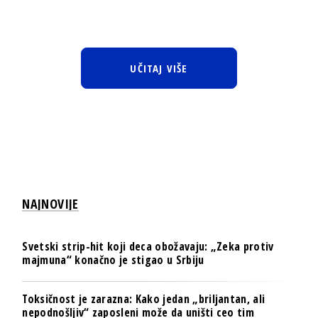
UČITAJ VIŠE
NAJNOVIJE
Svetski strip-hit koji deca obožavaju: „Zeka protiv
majmuna“ konačno je stigao u Srbiju
Toksičnost je zarazna: Kako jedan „briljantan, ali
nepodnošljiv“ zaposleni može da uništi ceo tim