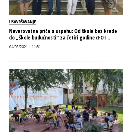
USAVRŠAVANJE
Neverovatna priča o uspehu: Od škole bez krede
do „škole budućnosti“ za četiri godine (FOT...
04/03/2021 | 11:51