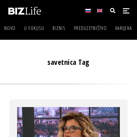
NOVO
U FOKUSU
BIZNIS
PREDUZETNIŠTVO
KARIJERA
savetnica Tag