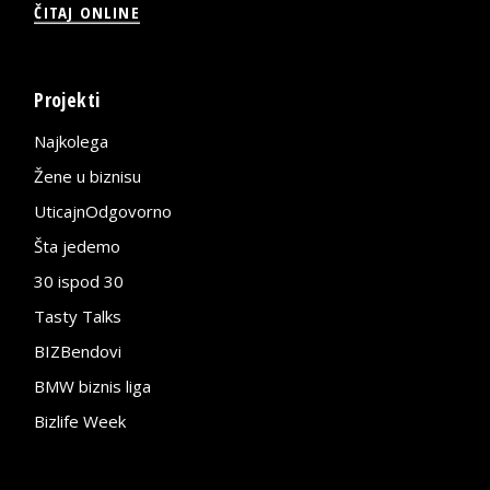
ČITAJ ONLINE
Projekti
Najkolega
Žene u biznisu
UticajnOdgovorno
Šta jedemo
30 ispod 30
Tasty Talks
BIZBendovi
BMW biznis liga
Bizlife Week