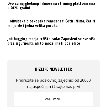
Ovo su najgledaniji filmovi na striming platformama
u 2026. godini
Holivudska bioskopska renesansa: Četiri filma, četiri
milijarde i jedna velika poruka
Job hugging menja tržište rada: Zaposleni se sve više
drže sigurnosti, ali to može imati posledice
BIZLIFE NEWSLETTER
Pridružite se poslovnoj zajednici od 20000
najuspešnijih i čitajte nas prvi