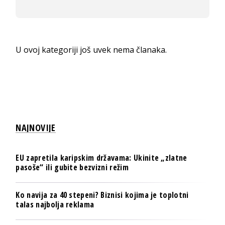
U ovoj kategoriji još uvek nema članaka.
NAJNOVIJE
EU zapretila karipskim državama: Ukinite „zlatne
pasoše“ ili gubite bezvizni režim
Ko navija za 40 stepeni? Biznisi kojima je toplotni
talas najbolja reklama