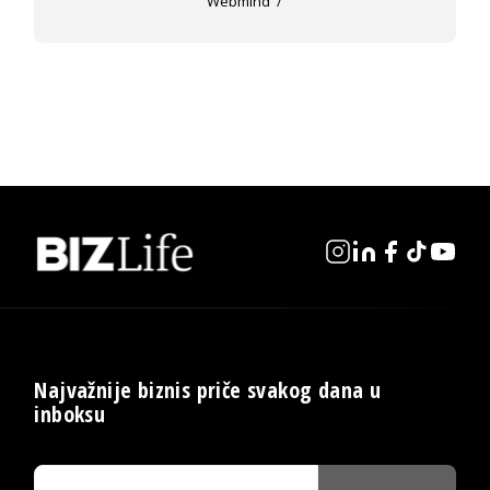
Webmind
Najvažnije biznis priče svakog dana u
inboksu