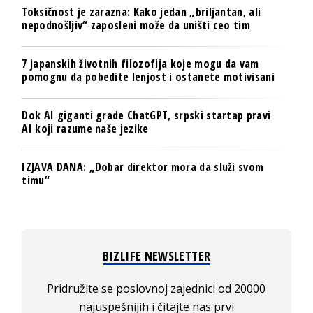
Toksičnost je zarazna: Kako jedan „briljantan, ali
nepodnošljiv“ zaposleni može da uništi ceo tim
7 japanskih životnih filozofija koje mogu da vam
pomognu da pobedite lenjost i ostanete motivisani
Dok AI giganti grade ChatGPT, srpski startap pravi
AI koji razume naše jezike
IZJAVA DANA: „Dobar direktor mora da služi svom
timu“
BIZLIFE NEWSLETTER
Pridružite se poslovnoj zajednici od 20000
najuspešnijih i čitajte nas prvi