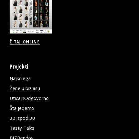
ČITAJ ONLINE
Projekti
Najkolega
Žene u biznisu
UticajnOdgovorno
Šta jedemo
30 ispod 30
Tasty Talks
BIZBendovi