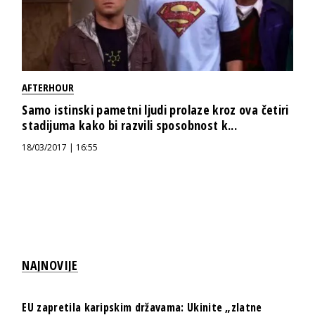
AFTERHOUR
Samo istinski pametni ljudi prolaze kroz ova četiri
stadijuma kako bi razvili sposobnost k...
18/03/2017 | 16:55
NAJNOVIJE
EU zapretila karipskim državama: Ukinite „zlatne