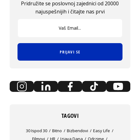
Pridružite se poslovnoj zajednici od 20000
najuspešnijih i čitajte nas prvi
PRIJAVI SE
TAGOVI
30 Ispod 30
Bitno
Bizbendovi
Easy Life
Filmovi
HR
Izjava Dana
Odrzime