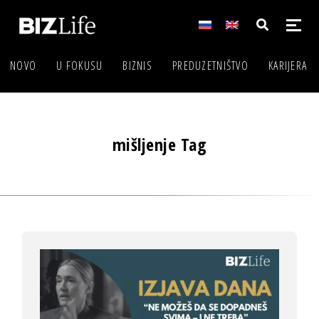
NOVO
U FOKUSU
BIZNIS
PREDUZETNIŠTVO
KARIJERA
mišljenje Tag