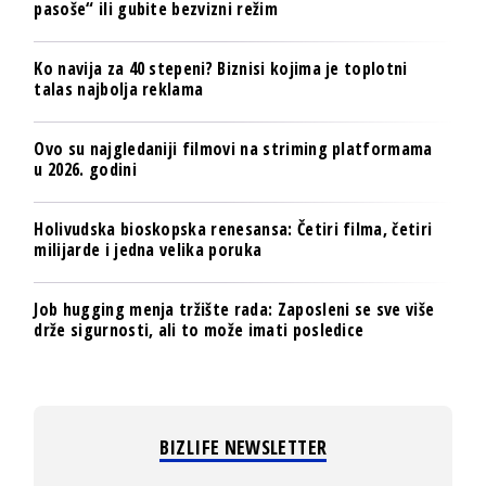
pasoše“ ili gubite bezvizni režim
Ko navija za 40 stepeni? Biznisi kojima je toplotni
talas najbolja reklama
Ovo su najgledaniji filmovi na striming platformama
u 2026. godini
Holivudska bioskopska renesansa: Četiri filma, četiri
milijarde i jedna velika poruka
Job hugging menja tržište rada: Zaposleni se sve više
drže sigurnosti, ali to može imati posledice
BIZLIFE NEWSLETTER