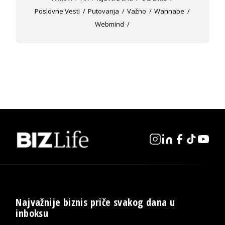
Poslovne Vesti
Putovanja
Važno
Wannabe
Webmind
Najvažnije biznis priče svakog dana u
inboksu