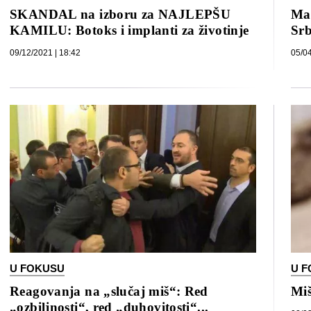
SKANDAL na izboru za NAJLEPŠU
Ma
KAMILU: Botoks i implanti za životinje
Srb
09/12/2021 | 18:42
05/04
U FOKUSU
U 
Reagovanja na „slučaj miš“: Red
Miš
„ozbiljnosti“, red „duhovitosti“...