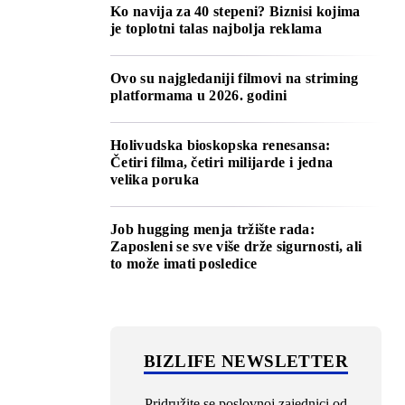
Ko navija za 40 stepeni? Biznisi kojima
je toplotni talas najbolja reklama
Ovo su najgledaniji filmovi na striming
platformama u 2026. godini
Holivudska bioskopska renesansa:
Četiri filma, četiri milijarde i jedna
velika poruka
Job hugging menja tržište rada:
Zaposleni se sve više drže sigurnosti, ali
to može imati posledice
BIZLIFE NEWSLETTER
Pridružite se poslovnoj zajednici od