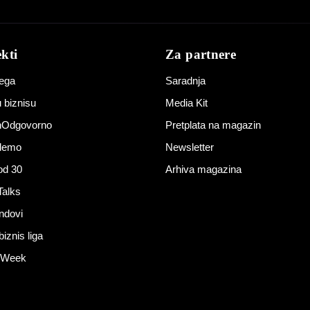
kti
Za partnere
ega
Saradnja
 biznisu
Media Kit
jnOdgovorno
Pretplata na magazin
edemo
Newsletter
od 30
Arhiva magazina
Talks
ndovi
znis liga
e Week