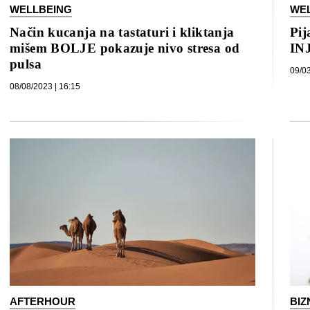
WELLBEING
WE
Način kucanja na tastaturi i kliktanja
Pij
mišem BOLJE pokazuje nivo stresa od
IN
pulsa
09/03
08/08/2023 | 16:15
AFTERHOUR
BIZ