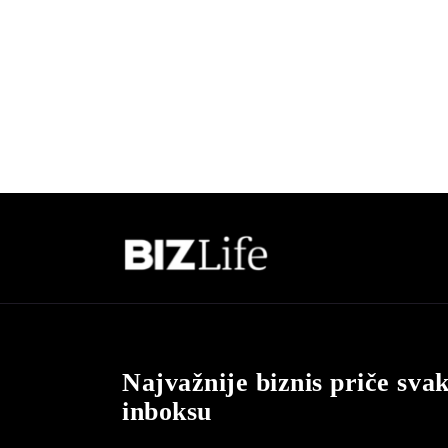
Najvažnije biznis priče sva
inboksu