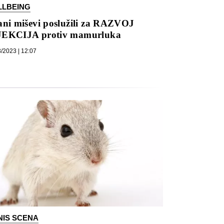
LLBEING
ani miševi poslužili za RAZVOJ
JEKCIJA protiv mamurluka
/2023 | 12:07
NIS SCENA