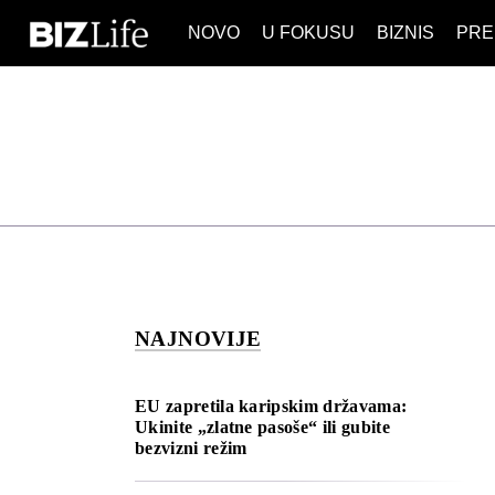
NOVO
U FOKUSU
BIZNIS
PRE
IZJAVA DANA
BIZNIS S
VIDEO
REAL ES
IZJAVA DANA
BIZNIS S
BREND I 
VIDEO
REAL ES
ESG & E
BREND I 
BANKE
ESG & E
OSIGURA
BANKE
TECH I AI
OSIGURA
BIZNIS &
NAJNOVIJE
TECH I AI
PULS RE
BIZNIS &
NOVO NA
EU zapretila karipskim državama:
PULS RE
Ukinite „zlatne pasoše“ ili gubite
bezvizni režim
NOVO NA