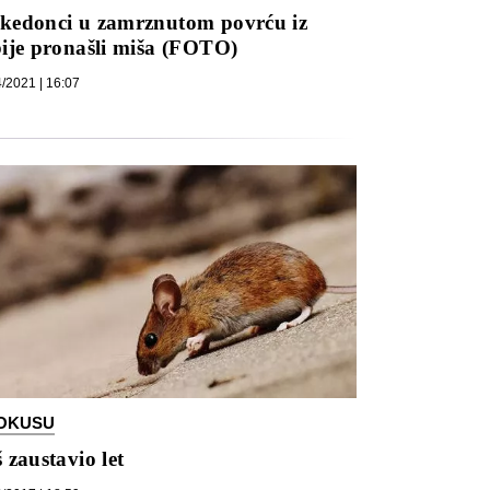
kedonci u zamrznutom povrću iz
ije pronašli miša (FOTO)
/2021 | 16:07
FOKUSU
 zaustavio let