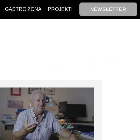
GASTRO ZONA
PROJEKTI
NEWSLETTER
NAJKOLEGA
TASTY TALKS
NAJKOLEGA
30 ISPOD 30
TASTY TALKS
ACK TO OFFICE/SCHOOL
30 ISPOD 30
BIZBENDOVI
ACK TO OFFICE/SCHOOL
BIZKOLEGIJUM
BIZBENDOVI
BMW BIZNIS LIGA
BIZKOLEGIJUM
BIZLIFE WEEK
BMW BIZNIS LIGA
IZJAVA GODINE
BIZLIFE WEEK
IZJAVA GODINE