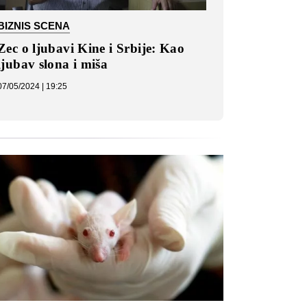
BIZNIS SCENA
Zec o ljubavi Kine i Srbije: Kao
ljubav slona i miša
07/05/2024 | 19:25