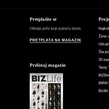
Pretplatite se
Proje
Otkrijte priče koje pokreću biznis
Najkol
Žene u
PRETPLATA NA MAGAZIN
Utica
Šta j
30 isp
Prelistaj magazin
Tasty 
BIZBe
BMW bi
Bizlif