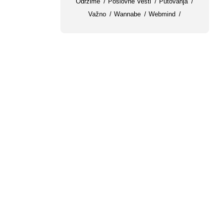
Odrzime
Poslovne Vesti
Putovanja
Važno
Wannabe
Webmind