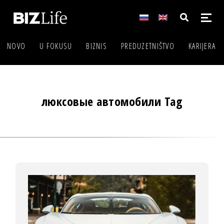
NOVO
U FOKUSU
BIZNIS
PREDUZETNIŠTVO
KARIJERA
люксовые автомобили Tag