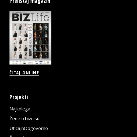
Prelistaj magazin
ČITAJ ONLINE
Projekti
Najkolega
Žene u biznisu
UticajnOdgovorno