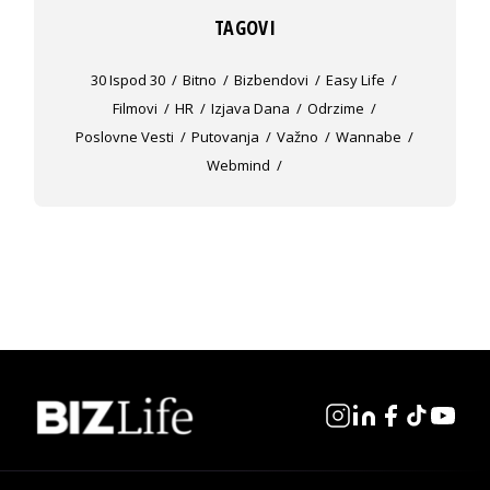
TAGOVI
30 Ispod 30
Bitno
Bizbendovi
Easy Life
Filmovi
HR
Izjava Dana
Odrzime
Poslovne Vesti
Putovanja
Važno
Wannabe
Webmind