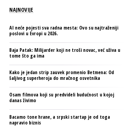
NAJNOVIJE
AI neće pojesti sva radna mesta: Ovo su najtraženiji
poslovi u Evropi u 2026.
Baja Patak: Milijarder koji ne troši novac, već uživa u
tome što ga ima
Kako je jedan strip zauvek promenio Betmena: Od
šaljivog superheroja do mračnog osvetnika
Osam filmova koji su predvideli budućnost u kojoj
danas živimo
Bacamo tone hrane, a srpski startap je od toga
napravio biznis