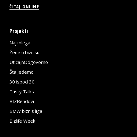
ČITAJ ONLINE
Projekti
Najkolega
Žene u biznisu
UticajnOdgovorno
Šta jedemo
30 ispod 30
Tasty Talks
BIZBendovi
BMW biznis liga
Bizlife Week