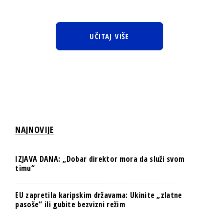
UČITAJ VIŠE
NAJNOVIJE
IZJAVA DANA: „Dobar direktor mora da služi svom
timu“
EU zapretila karipskim državama: Ukinite „zlatne
pasoše“ ili gubite bezvizni režim