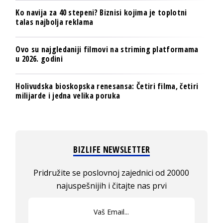
Ko navija za 40 stepeni? Biznisi kojima je toplotni
talas najbolja reklama
Ovo su najgledaniji filmovi na striming platformama
u 2026. godini
Holivudska bioskopska renesansa: Četiri filma, četiri
milijarde i jedna velika poruka
BIZLIFE NEWSLETTER
Pridružite se poslovnoj zajednici od 20000
najuspešnijih i čitajte nas prvi