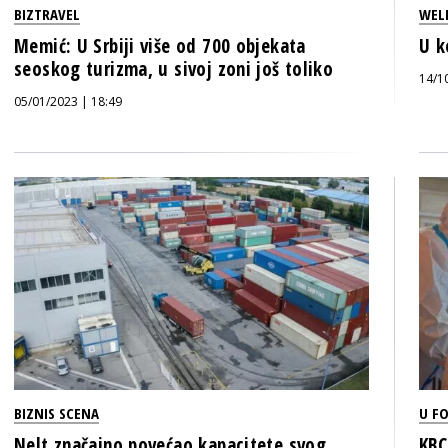
BIZTRAVEL
WEL
Memić: U Srbiji više od 700 objekata
U k
seoskog turizma, u sivoj zoni još toliko
14/1
05/01/2023 | 18:49
BIZNIS SCENA
U F
Nelt značajno povećao kapacitete svog
KBC