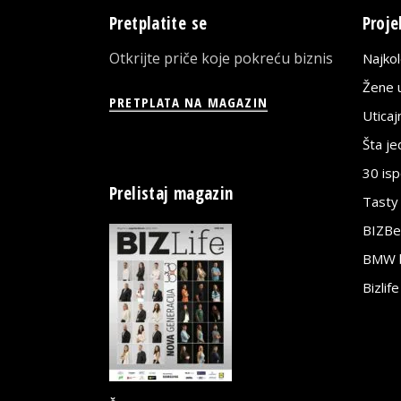
Pretplatite se
Proje
Otkrijte priče koje pokreću biznis
Najko
Žene u
PRETPLATA NA MAGAZIN
Utica
Šta j
30 is
Prelistaj magazin
Tasty
BIZBe
BMW bi
Bizlif