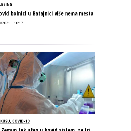
LBEING
ovid bolnici u Batajnici više nema mesta
0/2021 | 10:17
OKUSU
,
COVID-19
 Zemun tek ušao u kovid sistem, za tri