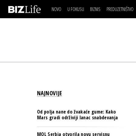
NOVO
U FOKUSU
BIZNIS
PREDUZETNIŠTVO
IZJAVA DANA
BIZNIS SCENA
VIDEO
REAL ESTATE
IZJAVA DANA
BIZNIS SCENA
BREND I KOMUNIKACI
VIDEO
REAL ESTATE
ESG & ENERGY
BREND I KOMUNIKACI
BANKE
ESG & ENERGY
OSIGURANJE
BANKE
TECH I AI
OSIGURANJE
BIZNIS & SPORT
NAJNOVIJE
TECH I AI
PULS REGIONA
BIZNIS & SPORT
NOVO NA RAFU
Od polja nane do žvakaće gume: Kako
PULS REGIONA
Mars gradi održiviji lanac snabdevanja
NOVO NA RAFU
MOL Serbia otvorila novu servisnu