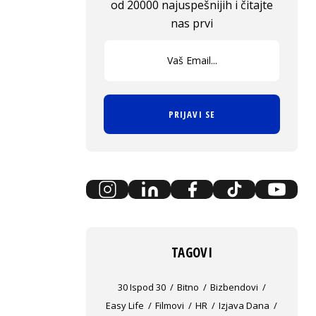
od 20000 najuspešnijih i čitajte
nas prvi
PRIJAVI SE
TAGOVI
30 Ispod 30
Bitno
Bizbendovi
Easy Life
Filmovi
HR
Izjava Dana