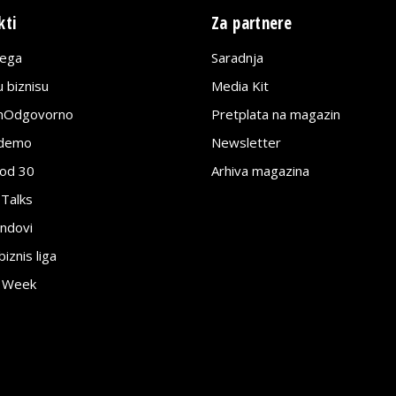
kti
Za partnere
lega
Saradnja
 biznisu
Media Kit
jnOdgovorno
Pretplata na magazin
edemo
Newsletter
pod 30
Arhiva magazina
 Talks
ndovi
znis liga
e Week