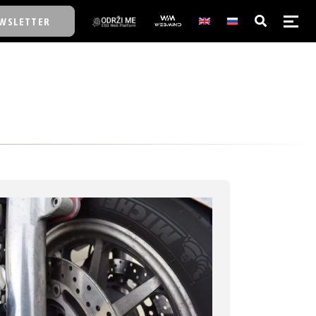
WSLETTER
E/SCHOOL
E/SCHOOL
A
A