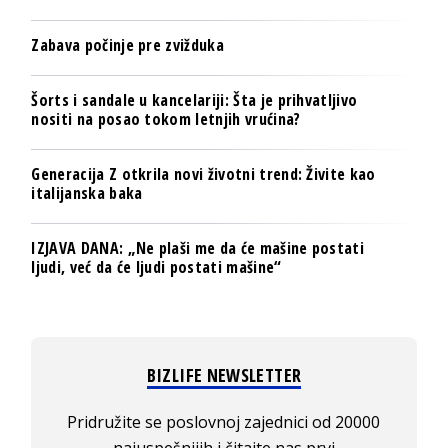
Zabava počinje pre zvižduka
Šorts i sandale u kancelariji: Šta je prihvatljivo
nositi na posao tokom letnjih vrućina?
Generacija Z otkrila novi životni trend: Živite kao
italijanska baka
IZJAVA DANA: „Ne plaši me da će mašine postati
ljudi, već da će ljudi postati mašine“
BIZLIFE NEWSLETTER
Pridružite se poslovnoj zajednici od 20000
najuspešnijih i čitajte nas prvi