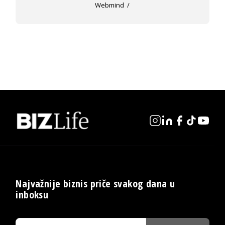
Webmind
Najvažnije biznis priče svakog dana u
inboksu