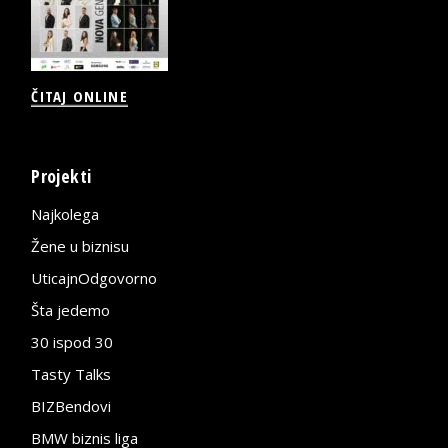
ČITAJ ONLINE
Projekti
Najkolega
Žene u biznisu
UticajnOdgovorno
Šta jedemo
30 ispod 30
Tasty Talks
BIZBendovi
BMW biznis liga