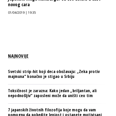
novog cara
01/04/2019 | 19:35
NAJNOVIJE
Svetski strip-hit koji deca obožavaju: „Zeka protiv
majmuna“ konačno je stigao u Srbiju
Toksičnost je zarazna: Kako jedan „briljantan, ali
nepodnošljiv“ zaposleni može da uništi ceo tim
7 japanskih životnih filozofija koje mogu da vam
pomognu da pobedite lenjost i ostanete motivisani