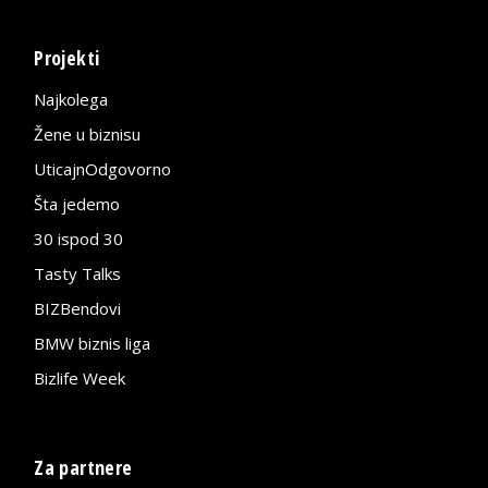
Projekti
Najkolega
Žene u biznisu
UticajnOdgovorno
Šta jedemo
30 ispod 30
Tasty Talks
BIZBendovi
BMW biznis liga
Bizlife Week
Za partnere