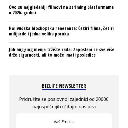
Ovo su najgledaniji filmovi na striming platformama
u 2026. godini
Holivudska bioskopska renesansa: Četiri filma, četiri
milijarde i jedna velika poruka
Job hugging menja tržište rada: Zaposleni se sve više
drže sigurnosti, ali to može imati posledice
BIZLIFE NEWSLETTER
Pridružite se poslovnoj zajednici od 20000
najuspešnijih i čitajte nas prvi