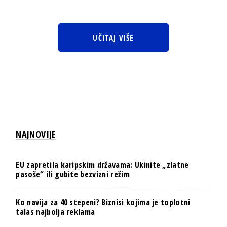
UČITAJ VIŠE
NAJNOVIJE
EU zapretila karipskim državama: Ukinite „zlatne
pasoše“ ili gubite bezvizni režim
Ko navija za 40 stepeni? Biznisi kojima je toplotni
talas najbolja reklama