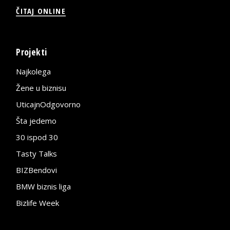
ČITAJ ONLINE
Projekti
Najkolega
Žene u biznisu
UticajnOdgovorno
Šta jedemo
30 ispod 30
Tasty Talks
BIZBendovi
BMW biznis liga
Bizlife Week