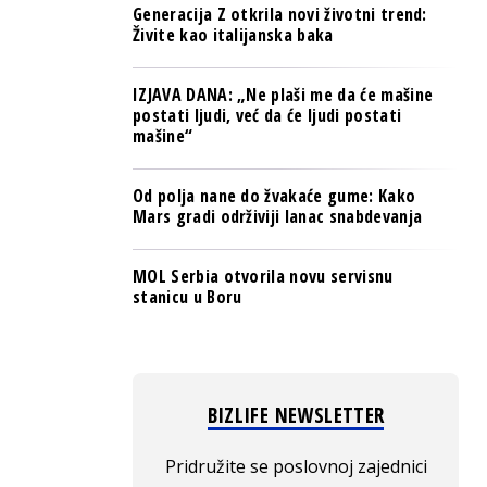
Generacija Z otkrila novi životni trend:
Živite kao italijanska baka
IZJAVA DANA: „Ne plaši me da će mašine
postati ljudi, već da će ljudi postati
mašine“
Od polja nane do žvakaće gume: Kako
Mars gradi održiviji lanac snabdevanja
MOL Serbia otvorila novu servisnu
stanicu u Boru
BIZLIFE NEWSLETTER
Pridružite se poslovnoj zajednici