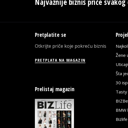
Najvažnije biznis priče svakog
Pretplatite se
Proje
Otkrijte priče koje pokreću biznis
Najko
Žene u
PRETPLATA NA MAGAZIN
Utica
Šta j
30 is
Prelistaj magazin
Tasty
BIZBe
BMW bi
Bizlif