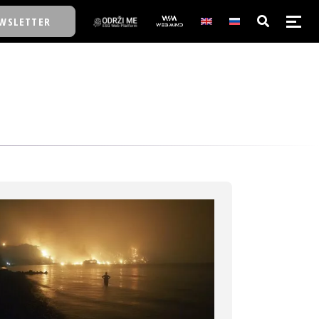
WSLETTER
E/SCHOOL
E/SCHOOL
A
A