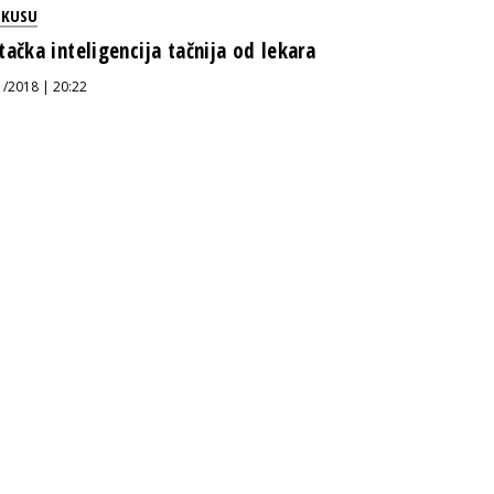
OKUSU
tačka inteligencija tačnija od lekara
1/2018 | 20:22