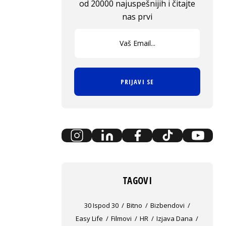
od 20000 najuspešnijih i čitajte
nas prvi
PRIJAVI SE
TAGOVI
30 Ispod 30
Bitno
Bizbendovi
Easy Life
Filmovi
HR
Izjava Dana