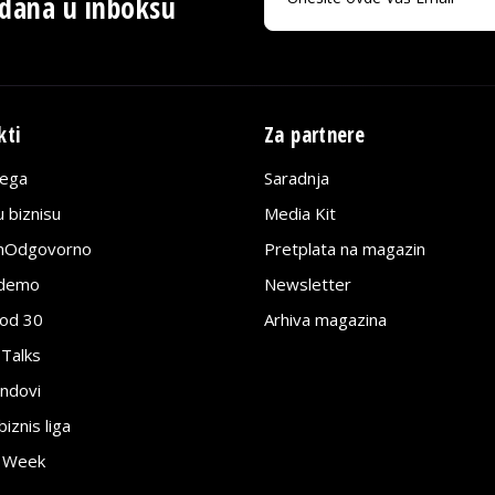
 dana u inboksu
kti
Za partnere
lega
Saradnja
 biznisu
Media Kit
jnOdgovorno
Pretplata na magazin
edemo
Newsletter
pod 30
Arhiva magazina
 Talks
ndovi
znis liga
e Week