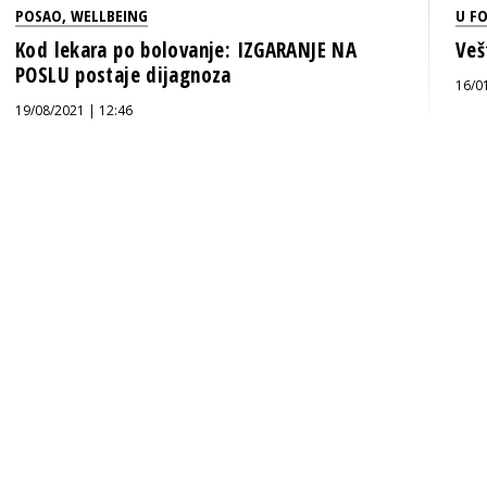
POSAO
,
WELLBEING
U F
Kod lekara po bolovanje: IZGARANJE NA
Veš
POSLU postaje dijagnoza
16/0
19/08/2021 | 12:46