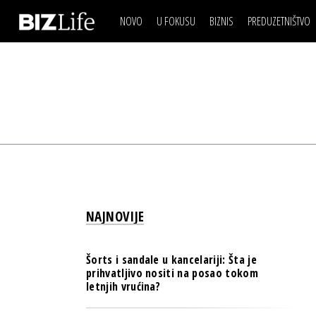
NOVO
U FOKUSU
BIZNIS
PREDUZETNIŠTVO
IZJAVA DANA
BIZNIS SCENA
VIDEO
REAL ESTATE
IZJAVA DANA
BIZNIS SCENA
BREND I KOMUNIKACI
VIDEO
REAL ESTATE
ESG & ENERGY
BREND I KOMUNIKACI
BANKE
ESG & ENERGY
OSIGURANJE
BANKE
TECH I AI
OSIGURANJE
BIZNIS & SPORT
NAJNOVIJE
TECH I AI
PULS REGIONA
BIZNIS & SPORT
NOVO NA RAFU
Šorts i sandale u kancelariji: Šta je
PULS REGIONA
prihvatljivo nositi na posao tokom
letnjih vrućina?
NOVO NA RAFU