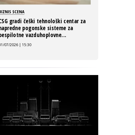
BIZNIS SCENA
CSG gradi češki tehnološki centar za
napredne pogonske sisteme za
bespilotne vazduhoplovne...
31/07/2026 | 15:30