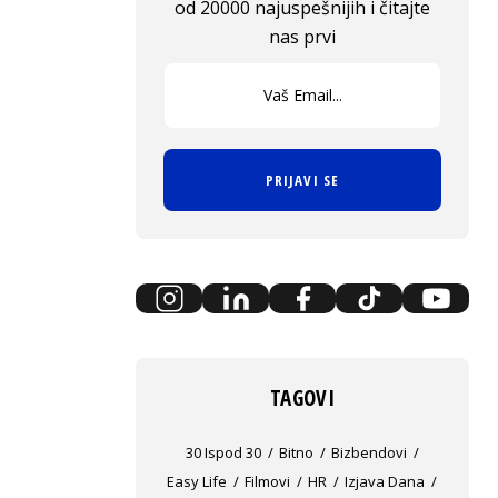
od 20000 najuspešnijih i čitajte
nas prvi
PRIJAVI SE
TAGOVI
30 Ispod 30
Bitno
Bizbendovi
Easy Life
Filmovi
HR
Izjava Dana