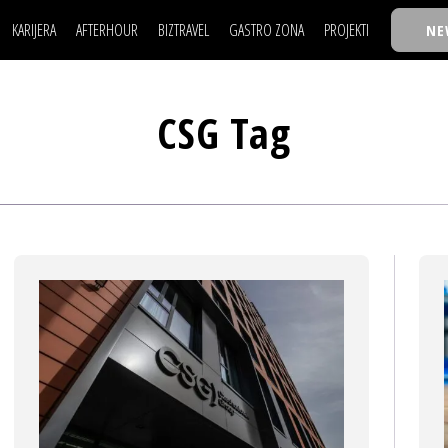
KARIJERA
AFTERHOUR
BIZTRAVEL
GASTRO ZONA
PROJEKTI
NE
POSAO
FILM I SCENA
NAJKOLEGA
LJUDI (HR)
KNJIGE
TASTY TALKS
POSAO
FILM I SCENA
NAJKOLEGA
JE
MOJ UGAO
AUTO SVET
30 ISPOD 30
CSG Tag
LJUDI (HR)
KNJIGE
TASTY TALKS
USAVRŠAVANJE
STIL
BACK TO OFFIC
JE
MOJ UGAO
AUTO SVET
30 ISPOD 30
KNOW-HOW
WELLBEING
BIZBENDOVI
USAVRŠAVANJE
STIL
BACK TO OFFIC
BIZKOLEGIJUM
KNOW-HOW
WELLBEING
BIZBENDOVI
BMW BIZNIS LIG
BIZKOLEGIJUM
BIZLIFE WEEK
BMW BIZNIS LIG
IZJAVA GODINE
BIZLIFE WEEK
IZJAVA GODINE