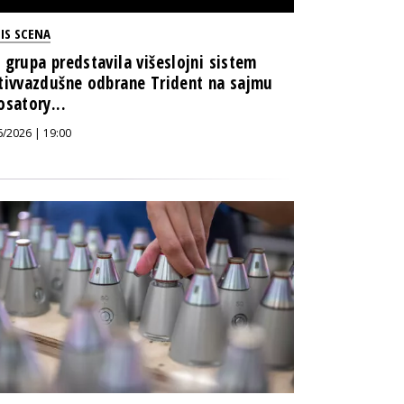
IS SCENA
 grupa predstavila višeslojni sistem
tivvazdušne odbrane Trident na sajmu
osatory...
6/2026 | 19:00