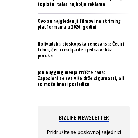
toplotni talas najbolja reklama
Ovo su najgledaniji filmovi na striming
platformama u 2026. godini
Holivudska bioskopska renesansa: Četiri
filma, četiri milijarde i jedna velika
poruka
Job hugging menja tržište rada:
Zaposleni se sve više drže sigurnosti, ali
to može imati posledice
BIZLIFE NEWSLETTER
Pridružite se poslovnoj zajednici