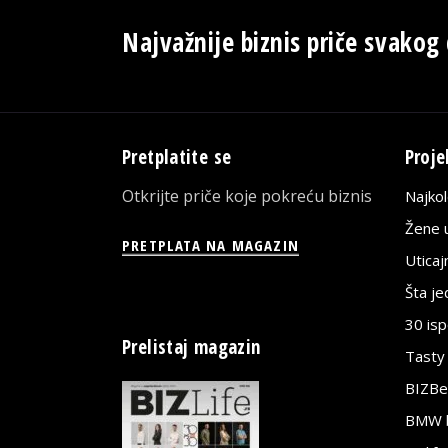
Najvažnije biznis priče svakog
Pretplatite se
Proje
Otkrijte priče koje pokreću biznis
Najko
Žene u
PRETPLATA NA MAGAZIN
Utica
Šta j
30 is
Prelistaj magazin
Tasty
BIZBe
BMW bi