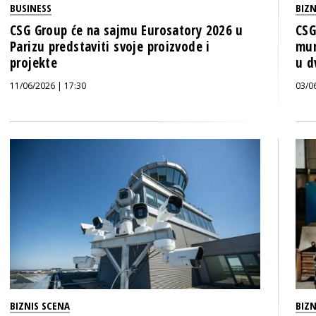
BUSINESS
BIZN
CSG Group će na sajmu Eurosatory 2026 u
CSG
Parizu predstaviti svoje proizvode i
mun
projekte
u d
11/06/2026 | 17:30
03/0
BIZNIS SCENA
BIZN