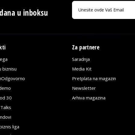
 dana u inboksu
kti
Za partnere
lega
Saradnja
 biznisu
Media Kit
jnOdgovorno
Pretplata na magazin
edemo
Newsletter
pod 30
Arhiva magazina
 Talks
ndovi
znis liga