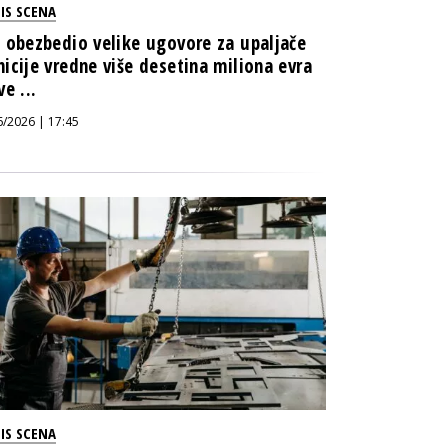
IS SCENA
 obezbedio velike ugovore za upaljače
icije vredne više desetina miliona evra
ve ...
6/2026 | 17:45
IS SCENA