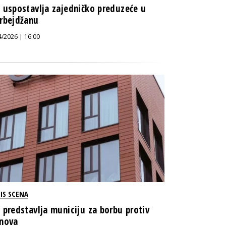
 uspostavlja zajedničko preduzeće u
rbejdžanu
4/2026 | 16:00
IS SCENA
 predstavlja municiju za borbu protiv
nova