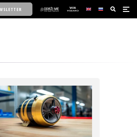
WSLETTER
E/SCHOOL
E/SCHOOL
A
A