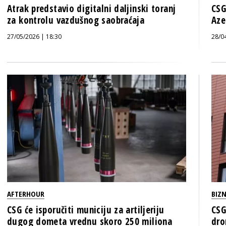
Atrak predstavio digitalni daljinski toranj
CSG
za kontrolu vazdušnog saobraćaja
Aze
27/05/2026 | 18:30
28/0
AFTERHOUR
BIZN
CSG će isporučiti municiju za artiljeriju
CSG
dugog dometa vrednu skoro 250 miliona
dro