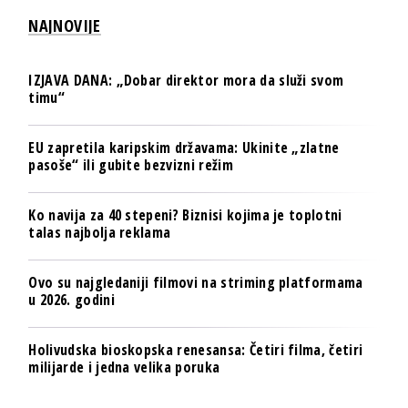
NAJNOVIJE
IZJAVA DANA: „Dobar direktor mora da služi svom
timu“
EU zapretila karipskim državama: Ukinite „zlatne
pasoše“ ili gubite bezvizni režim
Ko navija za 40 stepeni? Biznisi kojima je toplotni
talas najbolja reklama
Ovo su najgledaniji filmovi na striming platformama
u 2026. godini
Holivudska bioskopska renesansa: Četiri filma, četiri
milijarde i jedna velika poruka