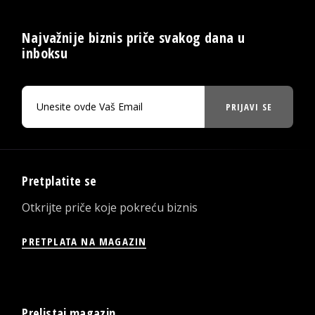
Najvažnije biznis priče svakog dana u
inboksu
PRIJAVI SE
Pretplatite se
Otkrijte priče koje pokreću biznis
PRETPLATA NA MAGAZIN
Prelistaj magazin