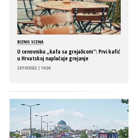
BIZNIS SCENA
U cenovniku „kafa sa grejalicom“: Prvi kafić
u Hrvatskoj naplaćuje grejanje
23/10/2022 | 10:26