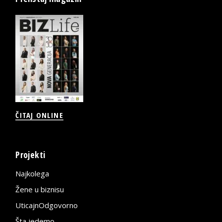
ČITAJ ONLINE
Projekti
Najkolega
Žene u biznisu
UticajnOdgovorno
Šta jedemo