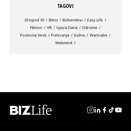
TAGOVI
30 Ispod 30
Bitno
Bizbendovi
Easy Life
Filmovi
HR
Izjava Dana
Odrzime
Poslovne Vesti
Putovanja
Važno
Wannabe
Webmind